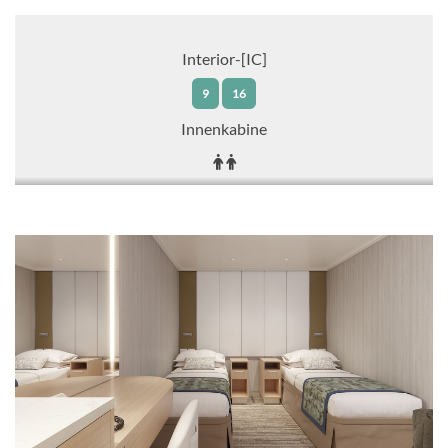
Interior-[IC]
9
16
Innenkabine
CHF 1'015.00
KABINE
AUSWÄHLEN
ANFRAGEN
Interior-[ID]
15
Innenkabine