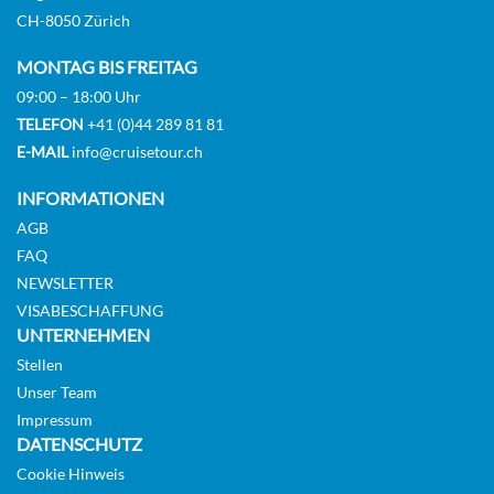
KABINE
CH-8050 Zürich
AUSWÄHLEN
ANFRAGEN
MONTAG BIS FREITAG
09:00 – 18:00 Uhr
TELEFON
+41 (0)44 289 81 81
Premium Ocean View-[O5]
E-MAIL
info@cruisetour.ch
10
11
INFORMATIONEN
Aussenkabine
AGB
FAQ
CHF 1'177.00
NEWSLETTER
VISABESCHAFFUNG
KABINE
UNTERNEHMEN
AUSWÄHLEN
ANFRAGEN
Stellen
Unser Team
Impressum
Premium Ocean View-[O3]
DATENSCHUTZ
Cookie Hinweis
5
6