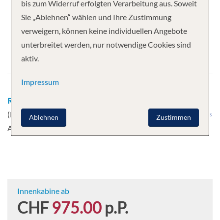
Ihre Kreuzfahrt
bis zum Widerruf erfolgten Verarbeitung aus. Soweit
Sie „Ablehnen“ wählen und Ihre Zustimmung
7 Nächte
Sun Princess
verweigern, können keine individuellen Angebote
Abfahrt
unterbreitet werden, nur notwendige Cookies sind
aktiv.
12.03.2028
Impressum
Route
Rom (Civitavecchia) - Neapel - Sizilien
(Palermo) - Chania - Kusadasi (Ephesus) - Mykonos -
Ablehnen
Zustimmen
Athen (Piräus), Griechenland
Innenkabine ab
CHF
975.00
p.P.