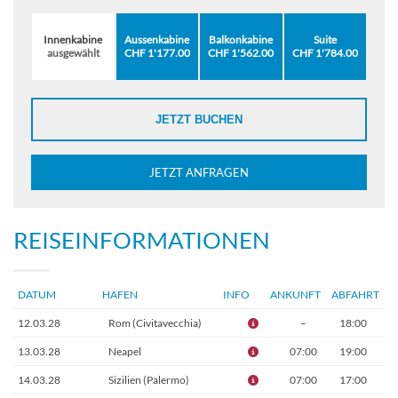
Innenkabine
Aussenkabine
Balkonkabine
Suite
ausgewählt
CHF 1'177.00
CHF 1'562.00
CHF 1'784.00
JETZT BUCHEN
JETZT ANFRAGEN
REISEINFORMATIONEN
DATUM
HAFEN
INFO
ANKUNFT
ABFAHRT
12.03.28
Rom (Civitavecchia)
–
18:00
13.03.28
Neapel
07:00
19:00
14.03.28
Sizilien (Palermo)
07:00
17:00