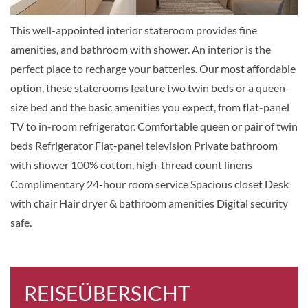
CHF 1'015.00
This well-appointed interior stateroom provides fine
KABINE
amenities, and bathroom with shower. An interior is the
AUSWÄHLEN
ANFRAGEN
perfect place to recharge your batteries. Our most affordable
option, these staterooms feature two twin beds or a queen-
size bed and the basic amenities you expect, from flat-panel
Interior-[IE]
TV to in-room refrigerator. Comfortable queen or pair of twin
10
11
12
17
beds Refrigerator Flat-panel television Private bathroom
with shower 100% cotton, high-thread count linens
Innenkabine
Complimentary 24-hour room service Spacious closet Desk
with chair Hair dryer & bathroom amenities Digital security
CHF 1'015.00
safe.
KABINE
AUSWÄHLEN
ANFRAGEN
REISEÜBERSICHT