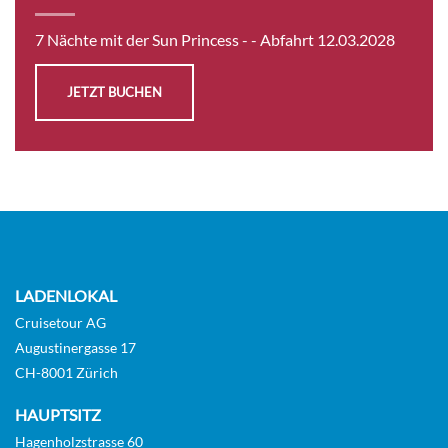
Interior-[IB]
5
9
10
11
12
16
15
14
6
7 Nächte mit der Sun Princess -
- Abfahrt 12.03.2028
Innenkabine
JETZT BUCHEN
CHF 1'023.00
KABINE
AUSWÄHLEN
ANFRAGEN
Interior-[IA]
LADENLOKAL
10
11
12
15
14
Cruisetour AG
Augustinergasse 17
Innenkabine
CH-8001 Zürich
HAUPTSITZ
CHF 1'047.00
Hagenholzstrasse 60