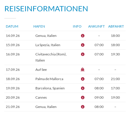
REISEINFORMATIONEN
DATUM
HAFEN
INFO
ANKUNFT
ABFAHRT
14.09.26
Genua, Italien
–
18:00
15.09.26
La Spezia, Italien
07:00
18:00
16.09.26
Civitavecchia (Rom),
07:00
19:30
Italien
17.09.26
Auf See
–
–
18.09.26
Palma de Mallorca
07:00
21:00
19.09.26
Barcelona, Spanien
08:00
17:00
20.09.26
Cannes
09:00
19:00
21.09.26
Genua, Italien
08:00
–