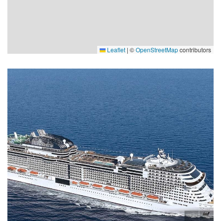
Leaflet
|
©
OpenStreetMap
contributors
Sky