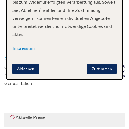
Ihre Kreuzfahrt
bis zum Widerruf erfolgten Verarbeitung aus. Soweit
Sie „Ablehnen“ wählen und Ihre Zustimmung
7 Nächte
MSC Grandiosa
verweigern, können keine individuellen Angebote
Abfahrt
unterbreitet werden, nur notwendige Cookies sind
aktiv.
14.09.2026
Impressum
Route
Genua, Italien - La Spezia, Italien -
Civitavecchia (Rom), Italien - Palma de
Ablehnen
Zustimmen
Mallorca - Barcelona, Spanien - Cannes -
Genua, Italien
Aktuelle Preise