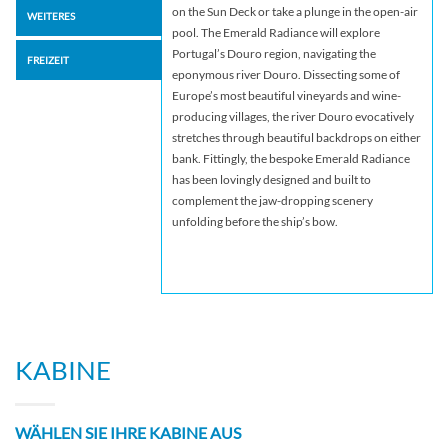
on the Sun Deck or take a plunge in the open-air
WEITERES
pool. The Emerald Radiance will explore
Portugal’s Douro region, navigating the
FREIZEIT
eponymous river Douro. Dissecting some of
Europe’s most beautiful vineyards and wine-
producing villages, the river Douro evocatively
stretches through beautiful backdrops on either
bank. Fittingly, the bespoke Emerald Radiance
has been lovingly designed and built to
complement the jaw-dropping scenery
unfolding before the ship’s bow.
KABINE
WÄHLEN SIE IHRE KABINE AUS