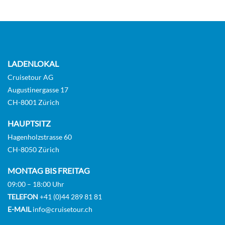
KABINE
AUSWÄHLEN
ANFRAGEN
Panorama Balcony Suite-[P]
LADENLOKAL
Horizon Deck
Cruisetour AG
Augustinergasse 17
Suite
CH-8001 Zürich
HAUPTSITZ
Auf Anfrage
Hagenholzstrasse 60
KABINE
CH-8050 Zürich
AUSWÄHLEN
ANFRAGEN
MONTAG BIS FREITAG
09:00 – 18:00 Uhr
TELEFON
+41 (0)44 289 81 81
Panorama Balcony Suite-[R]
E-MAIL
info@cruisetour.ch
Horizon Deck