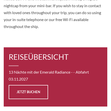
Panorama Balcony Suite-[B]
nightcap from your mini-bar. If you wish to stay in contact
Vista Deck
with loved ones throughout your trip, you can do so using
Suite
your in-suite telephone or our free Wi-Fi available
throughout the ship.
Auf Anfrage
KABINE
AUSWÄHLEN
ANFRAGEN
REISEÜBERSICHT
Panorama Balcony Suite-[C]
13 Nächte mit der Emerald Radiance -
- Abfahrt
03.11.2027
Vista Deck
Suite
JETZT BUCHEN
Auf Anfrage