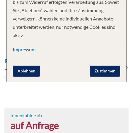
Ihre Kreuzfahrt
bis zum Widerruf erfolgten Verarbeitung aus. Soweit
Sie „Ablehnen“ wählen und Ihre Zustimmung
13 Nächte
Emerald Radiance
verweigern, können keine individuellen Angebote
Abfahrt
unterbreitet werden, nur notwendige Cookies sind
aktiv.
03.11.2027
Impressum
Route
Madrid - Madrid - Madrid - Porto -
Porto - Pinhao - Pinhao - Vega Terron - Vega
Ablehnen
Zustimmen
Terron - Salamanca
Mehr
Innenkabine ab
auf Anfrage