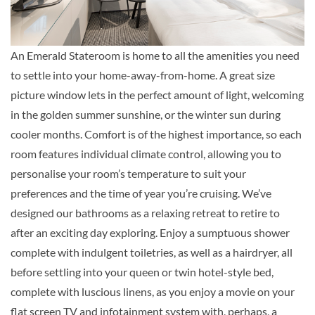
Auf Anfrage
KABINE
An Emerald Stateroom is home to all the amenities you need
AUSWÄHLEN
ANFRAGEN
to settle into your home-away-from-home. A great size
picture window lets in the perfect amount of light, welcoming
in the golden summer sunshine, or the winter sun during
Panorama Balcony Suite-[A]
cooler months. Comfort is of the highest importance, so each
Vista Deck
room features individual climate control, allowing you to
Suite
personalise your room’s temperature to suit your
preferences and the time of year you’re cruising. We’ve
designed our bathrooms as a relaxing retreat to retire to
Auf Anfrage
after an exciting day exploring. Enjoy a sumptuous shower
KABINE
complete with indulgent toiletries, as well as a hairdryer, all
AUSWÄHLEN
ANFRAGEN
before settling into your queen or twin hotel-style bed,
complete with luscious linens, as you enjoy a movie on your
flat screen TV and infotainment system with, perhaps, a