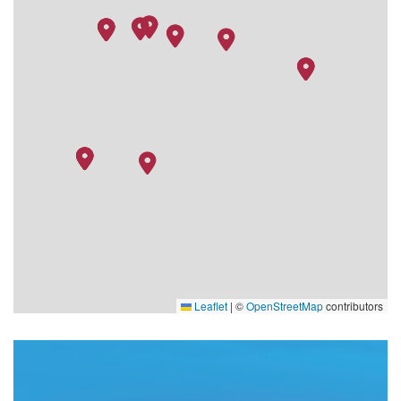
15.11.27
Lisbon
–
–
16.11.27
Lisbon
–
–
Leaflet
|
©
OpenStreetMap
contributors
Serenity