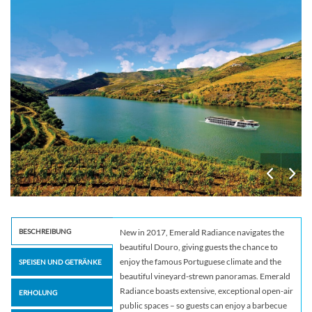
BESCHREIBUNG
New in 2017, Emerald Radiance navigates the
beautiful Douro, giving guests the chance to
enjoy the famous Portuguese climate and the
SPEISEN UND GETRÄNKE
beautiful vineyard-strewn panoramas. Emerald
Radiance boasts extensive, exceptional open-air
ERHOLUNG
public spaces – so guests can enjoy a barbecue