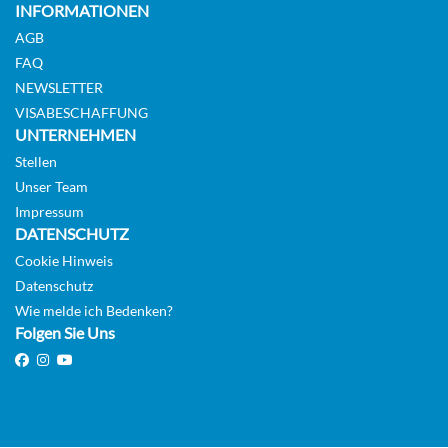
INFORMATIONEN
Suite
AGB
FAQ
Auf Anfrage
NEWSLETTER
VISABESCHAFFUNG
KABINE
UNTERNEHMEN
AUSWÄHLEN
ANFRAGEN
Stellen
Unser Team
Impressum
Riverview Suite-[RA]
DATENSCHUTZ
Cookie Hinweis
Horizon Deck
Datenschutz
Suite
Wie melde ich Bedenken?
Folgen Sie Uns
Auf Anfrage
KABINE
AUSWÄHLEN
ANFRAGEN