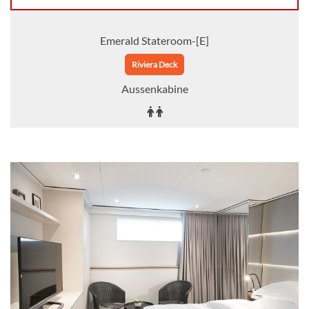
Emerald Stateroom-[E]
Riviera Deck
Aussenkabine
Auf Anfrage
KABINE
AUSWÄHLEN
ANFRAGEN
Emerald Stateroom-[F]
GUAR
Aussenkabine