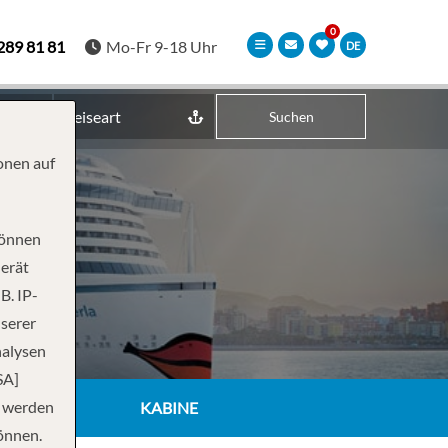
289 81 81
Mo-Fr 9-18 Uhr
DE
Reiseart
Suchen
onen auf
können
Gerät
B. IP-
nserer
nalysen
SA]
n werden
KABINE
önnen.