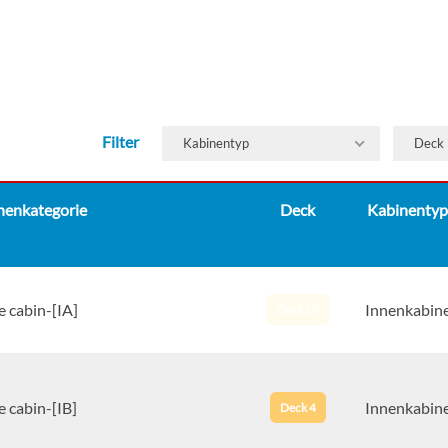
Filter
Kabinentyp
Deck
nenkategorie
Deck
Kabinentyp
e cabin-[IA]
Innenkabin
Deck 10
e cabin-[IB]
Innenkabin
Deck 4