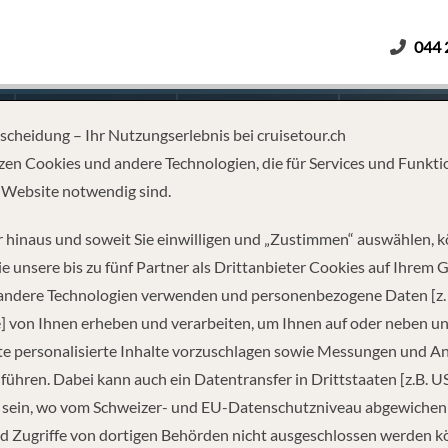
044 
Erwachsene
Kinder
Dauer
tscheidung – Ihr Nutzungserlebnis bei cruisetour.ch
zen Cookies und andere Technologien, die für Services und Funkti
 Website notwendig sind.
 DOMINIKANISCHE REPUBLIK
 hinaus und soweit Sie einwilligen und „Zustimmen“ auswählen, 
e unsere bis zu fünf Partner als Drittanbieter Cookies auf Ihrem 
 andere Technologien verwenden und personenbezogene Daten [z. 
] von Ihnen erheben und verarbeiten, um Ihnen auf oder neben u
e personalisierte Inhalte vorzuschlagen sowie Messungen und A
führen. Dabei kann auch ein Datentransfer in Drittstaaten [z.B. U
 sein, wo vom Schweizer- und EU-Datenschutzniveau abgewiche
REISEINFORMATIONEN
d Zugriffe von dortigen Behörden nicht ausgeschlossen werden k