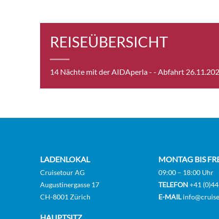
Sea 
REISEÜBERSICHT
14 Nächte mit der AIDAperla -
- Abfahrt 26.11.20
Guar
Guar
LADENLOKAL
MONTAG BIS FR
Cruisetour AG
09:00 – 18:00 Uhr
Vera
Augustinergasse 17
TELEFON
+41 (0)44
CH-8001 Zürich
E-MAIL
info@cruise
[DL]
HAUPTSITZ