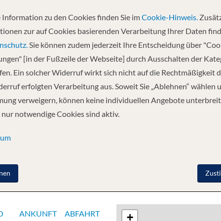
 Information zu den Cookies finden Sie im
Cookie-Hinweis.
Zusätz
Abfahrt
tionen zur auf Cookies basierenden Verarbeitung Ihrer Daten find
26.11.2026
nschutz.
Sie können zudem jederzeit Ihre Entscheidung über "Coo
lungen" [in der Fußzeile der Webseite] durch Ausschalten der Kat
en. Ein solcher Widerruf wirkt sich nicht auf die Rechtmäßigkeit d
- Seetag - Grenada - Barbados - St.
erruf erfolgten Verarbeitung aus. Soweit Sie „Ablehnen“ wählen 
ung verweigern, können keine individuellen Angebote unterbreit
 nur notwendige Cookies sind aktiv.
sum
nen
Zust
O
ANKUNFT
ABFAHRT
+