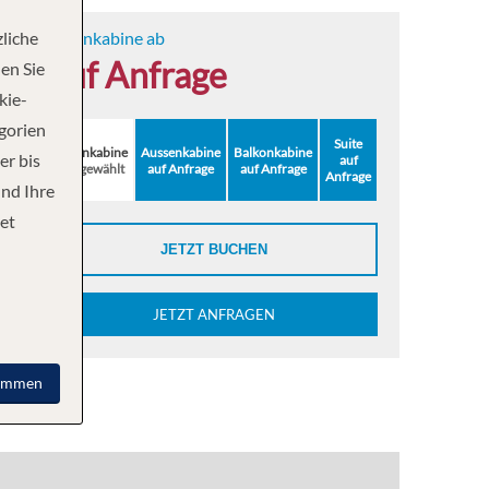
liche
Innenkabine ab
auf Anfrage
en Sie
kie-
egorien
Suite
Innenkabine
Aussenkabine
Balkonkabine
er bis
auf
ausgewählt
auf Anfrage
auf Anfrage
Anfrage
und Ihre
et
JETZT BUCHEN
JETZT ANFRAGEN
immen