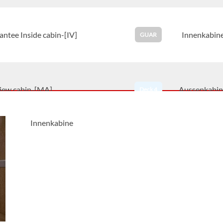
ntee Inside cabin-[IV]
Innenkabin
GUAR
view cabin-[MA]
Aussenkabin
Deck 4
Innenkabine
view cabin-[MB]
Aussenkabin
Deck 4
view cabin-[MC]
Aussenkabin
Deck 4