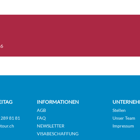
view cabin-[MD]
Aussenkabin
Deck 4
26
antee Sea view cabin-[MV]
Aussenkabin
GUAR
antee Balcony cabin-[BV]
Balkonkabin
GUAR
EITAG
INFORMATIONEN
UNTERNEH
AGB
Stellen
nda cabin Deluxe with Lounge-
 289 81 81
FAQ
Unser Team
Balkonkabin
Deck 8
tour.ch
NEWSLETTER
Impressum
VISABESCHAFFUNG