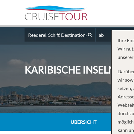
ab
Ihre En
Wir nut
unserer
KARIBISCHE INSELN AB
Darüber
wir sowi
setzen,
Adresse
Webseit
durchzu
möglich
ÜBERSICHT
kann un