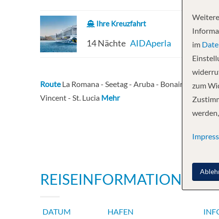
Weitere
Ihre Kreuzfahrt
Informa
14 Nächte
AIDAperla
im
Date
Einstel
widerruf
Route
La Romana - Seetag - Aruba - Bonaire - Curacao 
zum Wid
Vincent - St. Lucia
Mehr
Zustimm
werden,
Impres
Ableh
REISEINFORMATIONEN
DATUM
HAFEN
INF