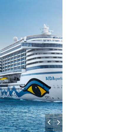
07:00
17:30
Aida
08:00
18:00
–
–
07:00
–