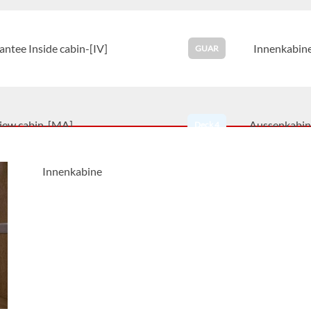
ntee Inside cabin-[IV]
Innenkabin
GUAR
view cabin-[MA]
Aussenkabin
Deck 4
Innenkabine
view cabin-[MB]
Aussenkabin
Deck 4
view cabin-[MC]
Aussenkabin
Deck 4