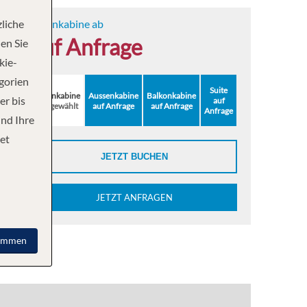
liche
Innenkabine ab
auf Anfrage
en Sie
kie-
egorien
Suite
Innenkabine
Aussenkabine
Balkonkabine
er bis
auf
ausgewählt
auf Anfrage
auf Anfrage
Anfrage
und Ihre
et
JETZT BUCHEN
JETZT ANFRAGEN
immen