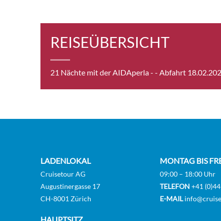
Sea 
REISEÜBERSICHT
21 Nächte mit der AIDAperla -
- Abfahrt 18.02.20
Guar
Guar
LADENLOKAL
MONTAG BIS FR
Cruisetour AG
09:00 – 18:00 Uhr
Vera
Augustinergasse 17
TELEFON
+41 (0)44
CH-8001 Zürich
E-MAIL
info@cruise
[DL]
HAUPTSITZ