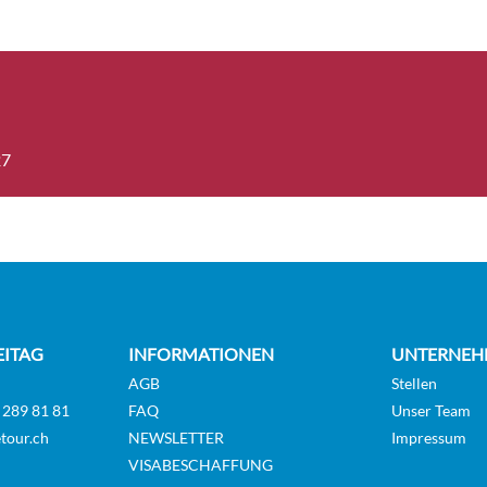
view cabin-[MD]
Aussenkabin
Deck 4
27
antee Sea view cabin-[MV]
Aussenkabin
GUAR
antee Balcony cabin-[BV]
Balkonkabin
GUAR
EITAG
INFORMATIONEN
UNTERNEH
AGB
Stellen
nda cabin Deluxe with Lounge-
 289 81 81
FAQ
Unser Team
Balkonkabin
Deck 8
tour.ch
NEWSLETTER
Impressum
VISABESCHAFFUNG