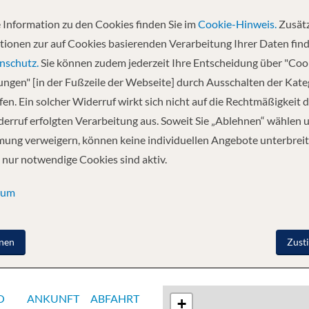
 Information zu den Cookies finden Sie im
Cookie-Hinweis.
Zusätz
Abfahrt
tionen zur auf Cookies basierenden Verarbeitung Ihrer Daten find
18.02.2027
nschutz.
Sie können zudem jederzeit Ihre Entscheidung über "Coo
lungen" [in der Fußzeile der Webseite] durch Ausschalten der Kat
en. Ein solcher Widerruf wirkt sich nicht auf die Rechtmäßigkeit d
- Seetag - Grenada - Barbados - St.
erruf erfolgten Verarbeitung aus. Soweit Sie „Ablehnen“ wählen 
ung verweigern, können keine individuellen Angebote unterbreit
 nur notwendige Cookies sind aktiv.
sum
nen
Zust
O
ANKUNFT
ABFAHRT
+