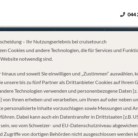
044 
Erwachsene
Kinder
Dauer
tscheidung – Ihr Nutzungserlebnis bei cruisetour.ch
zen Cookies und andere Technologien, die für Services und Funkti
 Website notwendig sind.
DREISE
 hinaus und soweit Sie einwilligen und „Zustimmen“ auswählen, 
e unsere bis zu fünf Partner als Drittanbieter Cookies auf Ihrem 
 andere Technologien verwenden und personenbezogene Daten [z. 
] von Ihnen erheben und verarbeiten, um Ihnen auf oder neben u
e personalisierte Inhalte vorzuschlagen sowie Messungen und A
führen. Dabei kann auch ein Datentransfer in Drittstaaten [z.B. U
 sein, wo vom Schweizer- und EU-Datenschutzniveau abgewiche
REISEINFORMATIONEN
d Zugriffe von dortigen Behörden nicht ausgeschlossen werden k