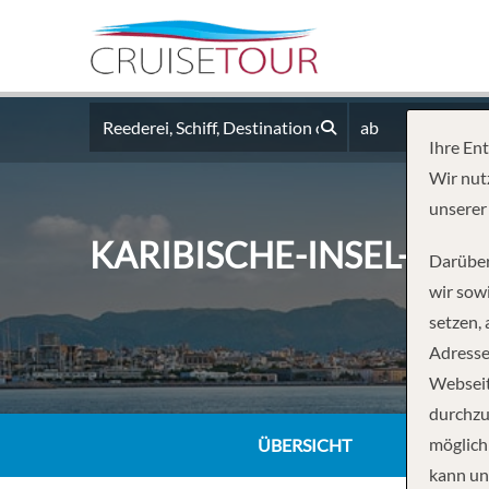
ab
Ihre En
Wir nut
unserer
KARIBISCHE-INSEL-RUN
Darüber
wir sowi
setzen,
Adresse
Webseit
durchzu
möglich
ÜBERSICHT
kann un