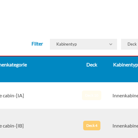
Filter
Kabinentyp
Deck
nenkategorie
Deck
Kabinentyp
e cabin-[IA]
Innenkabin
Deck 10
e cabin-[IB]
Innenkabin
Deck 4