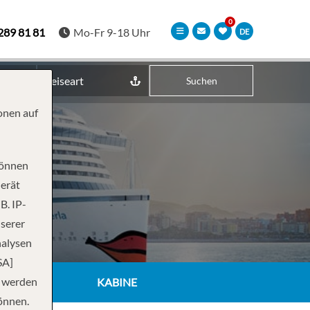
289 81 81
Mo-Fr 9-18 Uhr
DE
Reiseart
Suchen
onen auf
können
Gerät
B. IP-
nserer
nalysen
SA]
n werden
KABINE
önnen.