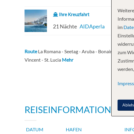
Weitere
Ihre Kreuzfahrt
Informa
21 Nächte
AIDAperla
im
Date
Einstel
widerruf
Route
La Romana - Seetag - Aruba - Bonaire - Curacao 
zum Wid
Vincent - St. Lucia
Mehr
Zustimm
werden,
Impres
Ableh
REISEINFORMATIONEN
DATUM
HAFEN
INF