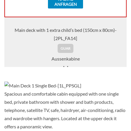
ANFRAGEN
Main deck with 1 extra child’s bed (150cm x 80cm)-
[2PL_FA14]
GUAR
Aussenkabine
Auf Anfrage
KABINE
Spacious and comfortable cabin equipped with one single
AUSWÄHLEN
ANFRAGEN
bed, private bathroom with shower and bath products,
telephone, satellite TV, safe, hairdryer, air-conditioning, radio
and wardrobe with hangers. Located at the upper deck it
Twin Room with 1 Spare Bed-[2PL_FAM]
offers a panoramic view.
Main Deck