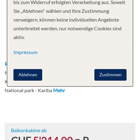
Ihre Kreuzfahrt
bis zum Widerruf erfolgten Verarbeitung aus. Soweit
Sie „Ablehnen“ wählen und Ihre Zustimmung
8 Nächte
Zimbabwean Dream
verweigern, können keine individuellen Angebote
Abfahrt
unterbreitet werden, nur notwendige Cookies sind
aktiv.
13.12.2026
Impressum
Route
Johannesburg - Kasane - Chobe
National Park - Impalila Island - Kasane -
Ablehnen
Zustimmen
Kariba - Gache - Kariba - Matusadona
National park - Kariba
Mehr
Balkonkabine ab