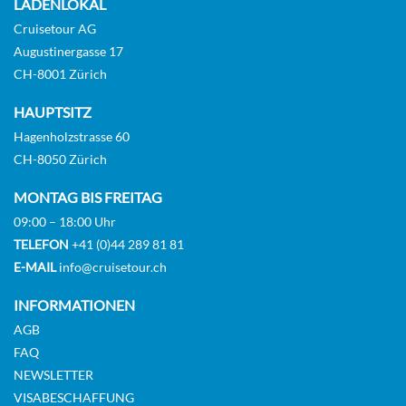
LADENLOKAL
Cruisetour AG
Augustinergasse 17
Main deck 2 beds with balcony-[GLS_PPB]
CH-8001 Zürich
GUAR
HAUPTSITZ
Balkonkabine
Hagenholzstrasse 60
CH-8050 Zürich
Auf Anfrage
MONTAG BIS FREITAG
09:00 – 18:00 Uhr
KABINE
AUSWÄHLEN
ANFRAGEN
TELEFON
+41 (0)44 289 81 81
E-MAIL
info@cruisetour.ch
INFORMATIONEN
Main Deck Suite 2 Double Bed-[SU2_PP]
AGB
FAQ
GUAR
NEWSLETTER
Suite
VISABESCHAFFUNG