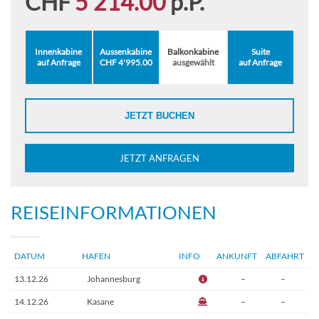
CHF
5'214.00
p.P.
Innenkabine
Aussenkabine
Balkonkabine
Suite
auf Anfrage
CHF 4'995.00
ausgewählt
auf Anfrage
JETZT BUCHEN
JETZT ANFRAGEN
REISEINFORMATIONEN
DATUM
HAFEN
INFO
ANKUNFT
ABFAHRT
13.12.26
Johannesburg
–
–
14.12.26
Kasane
–
–