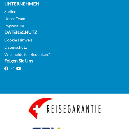
UNTERNEHMEN
Stellen
Auf Anfrage
Unser Team
KABINE
Impressum
AUSWÄHLEN
ANFRAGEN
DATENSCHUTZ
Cookie Hinweis
Datenschutz
Main Deck Suite with Balcony-[SUB_PP]
Wie melde ich Bedenken?
Folgen Sie Uns
Main Deck
Suite
Auf Anfrage
KABINE
AUSWÄHLEN
ANFRAGEN