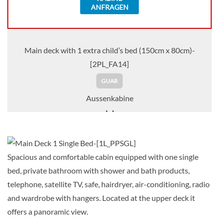
ANFRAGEN
Main deck with 1 extra child’s bed (150cm x 80cm)-
[2PL_FA14]
GUAR
Aussenkabine
Auf Anfrage
KABINE
Spacious and comfortable cabin equipped with one single
AUSWÄHLEN
ANFRAGEN
bed, private bathroom with shower and bath products,
telephone, satellite TV, safe, hairdryer, air-conditioning, radio
and wardrobe with hangers. Located at the upper deck it
Twin Room with 1 Spare Bed-[2PL_FAM]
offers a panoramic view.
Main Deck