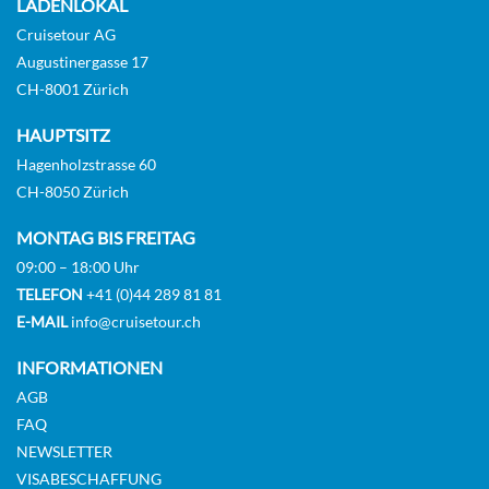
LADENLOKAL
Cruisetour AG
Augustinergasse 17
Main deck 2 beds with balcony-[GLS_PPB]
CH-8001 Zürich
GUAR
HAUPTSITZ
Balkonkabine
Hagenholzstrasse 60
CH-8050 Zürich
Auf Anfrage
MONTAG BIS FREITAG
09:00 – 18:00 Uhr
KABINE
AUSWÄHLEN
ANFRAGEN
TELEFON
+41 (0)44 289 81 81
E-MAIL
info@cruisetour.ch
INFORMATIONEN
Main Deck Suite 2 Double Bed-[SU2_PP]
AGB
FAQ
GUAR
NEWSLETTER
Suite
VISABESCHAFFUNG