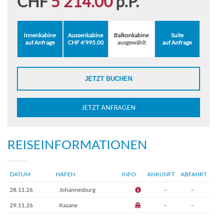
CHF
5'214.00
p.P.
Innenkabine
Aussenkabine
Balkonkabine
Suite
auf Anfrage
CHF 4'995.00
ausgewählt
auf Anfrage
JETZT BUCHEN
JETZT ANFRAGEN
REISEINFORMATIONEN
DATUM
HAFEN
INFO
ANKUNFT
ABFAHRT
28.11.26
Johannesburg
–
–
29.11.26
Kasane
–
–