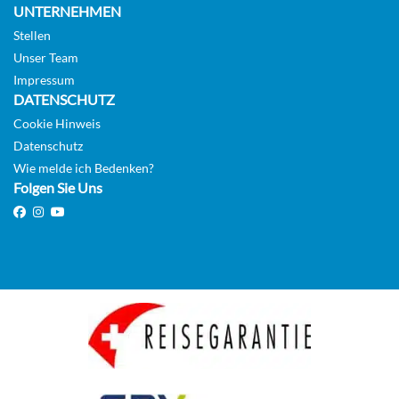
UNTERNEHMEN
Stellen
Auf Anfrage
Unser Team
KABINE
Impressum
AUSWÄHLEN
ANFRAGEN
DATENSCHUTZ
Cookie Hinweis
Datenschutz
Main Deck Suite with Balcony-[SUB_PP]
Wie melde ich Bedenken?
Folgen Sie Uns
Main Deck
Suite
Auf Anfrage
KABINE
AUSWÄHLEN
ANFRAGEN