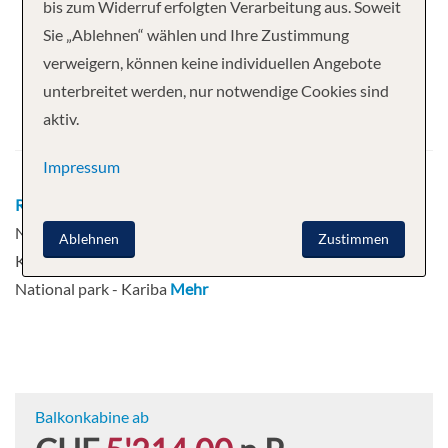
Ihre Kreuzfahrt
bis zum Widerruf erfolgten Verarbeitung aus. Soweit
Sie „Ablehnen“ wählen und Ihre Zustimmung
8 Nächte
Zimbabwean Dream
verweigern, können keine individuellen Angebote
Abfahrt
unterbreitet werden, nur notwendige Cookies sind
aktiv.
28.11.2026
Impressum
Route
Johannesburg - Kasane - Chobe
National Park - Impalila Island - Kasane -
Ablehnen
Zustimmen
Kariba - Gache - Kariba - Matusadona
National park - Kariba
Mehr
Balkonkabine ab