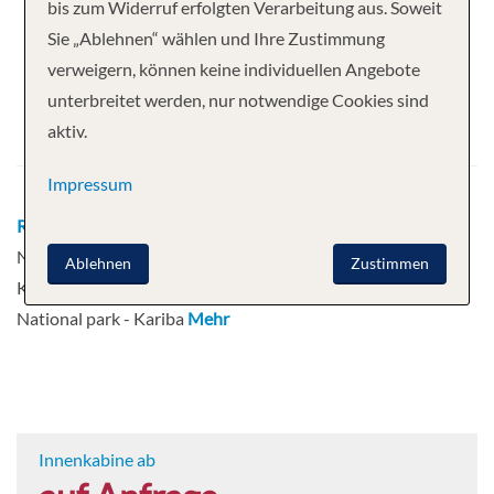
Ihre Kreuzfahrt
bis zum Widerruf erfolgten Verarbeitung aus. Soweit
Sie „Ablehnen“ wählen und Ihre Zustimmung
8 Nächte
Zimbabwean Dream
verweigern, können keine individuellen Angebote
Abfahrt
unterbreitet werden, nur notwendige Cookies sind
aktiv.
04.11.2026
Impressum
Route
Johannesburg - Kasane - Chobe
National Park - Impalila Island - Kasane -
Ablehnen
Zustimmen
Kariba - Gache - Kariba - Matusadona
National park - Kariba
Mehr
Innenkabine ab