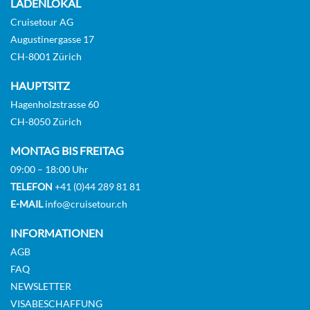
LADENLOKAL
Cruisetour AG
Augustinergasse 17
Main deck 2 beds with balcony-[GLS_PPB]
CH-8001 Zürich
GUAR
HAUPTSITZ
Balkonkabine
Hagenholzstrasse 60
CH-8050 Zürich
Auf Anfrage
MONTAG BIS FREITAG
09:00 – 18:00 Uhr
KABINE
AUSWÄHLEN
ANFRAGEN
TELEFON
+41 (0)44 289 81 81
E-MAIL
info@cruisetour.ch
INFORMATIONEN
Main Deck Suite 2 Double Bed-[SU2_PP]
AGB
FAQ
GUAR
NEWSLETTER
Suite
VISABESCHAFFUNG