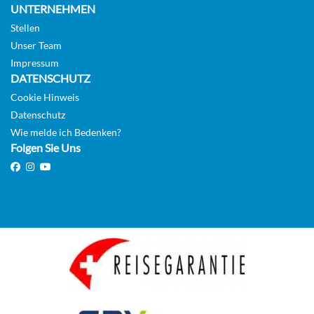
UNTERNEHMEN
Stellen
Auf Anfrage
Unser Team
KABINE
Impressum
AUSWÄHLEN
ANFRAGEN
DATENSCHUTZ
Cookie Hinweis
Datenschutz
Main Deck Suite with Balcony-[SUB_PP]
Wie melde ich Bedenken?
Folgen Sie Uns
Main Deck
Suite
Auf Anfrage
KABINE
AUSWÄHLEN
ANFRAGEN