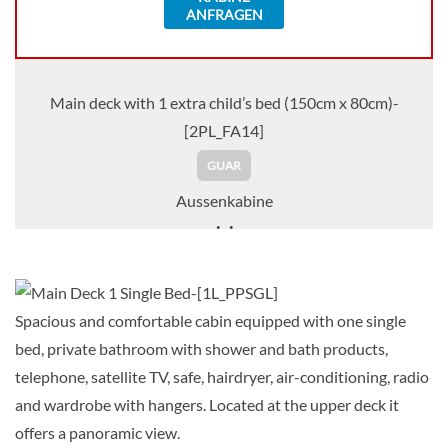
ANFRAGEN
Main deck with 1 extra child’s bed (150cm x 80cm)-
[2PL_FA14]
GUAR
Aussenkabine
Auf Anfrage
KABINE
Spacious and comfortable cabin equipped with one single
AUSWÄHLEN
ANFRAGEN
bed, private bathroom with shower and bath products,
telephone, satellite TV, safe, hairdryer, air-conditioning, radio
and wardrobe with hangers. Located at the upper deck it
Twin Room with 1 Spare Bed-[2PL_FAM]
offers a panoramic view.
Main Deck