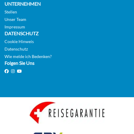
UNTERNEHMEN
Stellen
Auf Anfrage
Unser Team
KABINE
Impressum
AUSWÄHLEN
ANFRAGEN
DATENSCHUTZ
Cookie Hinweis
Datenschutz
Main Deck Suite with Balcony-[SUB_PP]
Wie melde ich Bedenken?
Folgen Sie Uns
Main Deck
Suite
Auf Anfrage
KABINE
AUSWÄHLEN
ANFRAGEN