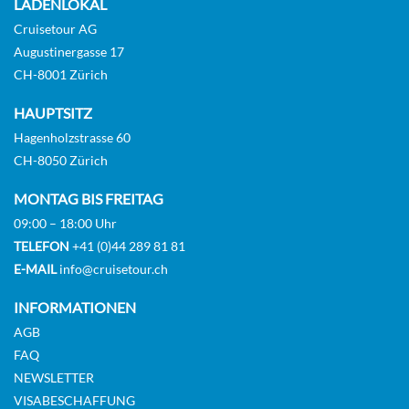
LADENLOKAL
Cruisetour AG
Augustinergasse 17
Main deck 2 beds with balcony-[GLS_PPB]
CH-8001 Zürich
GUAR
HAUPTSITZ
Balkonkabine
Hagenholzstrasse 60
CH-8050 Zürich
Auf Anfrage
MONTAG BIS FREITAG
09:00 – 18:00 Uhr
KABINE
AUSWÄHLEN
ANFRAGEN
TELEFON
+41 (0)44 289 81 81
E-MAIL
info@cruisetour.ch
INFORMATIONEN
Main Deck Suite 2 Double Bed-[SU2_PP]
AGB
FAQ
GUAR
NEWSLETTER
Suite
VISABESCHAFFUNG