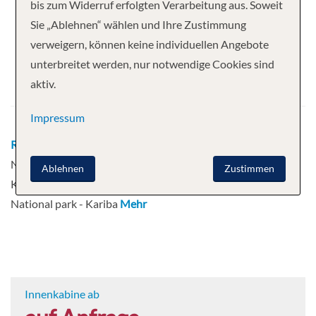
Ihre Kreuzfahrt
bis zum Widerruf erfolgten Verarbeitung aus. Soweit
Sie „Ablehnen“ wählen und Ihre Zustimmung
8 Nächte
Zimbabwean Dream
verweigern, können keine individuellen Angebote
Abfahrt
unterbreitet werden, nur notwendige Cookies sind
aktiv.
01.11.2026
Impressum
Route
Johannesburg - Kasane - Chobe
National Park - Impalila Island - Kasane -
Ablehnen
Zustimmen
Kariba - Gache - Kariba - Matusadona
National park - Kariba
Mehr
Innenkabine ab