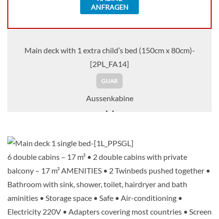
ANFRAGEN
Main deck with 1 extra child’s bed (150cm x 80cm)-
[2PL_FA14]
GUAR
Aussenkabine
Auf Anfrage
KABINE
6 double cabins – 17 m² • 2 double cabins with private
AUSWÄHLEN
ANFRAGEN
balcony – 17 m² AMENITIES • 2 Twinbeds pushed together •
Bathroom with sink, shower, toilet, hairdryer and bath
aminities • Storage space • Safe • Air-conditioning •
Main deck 2 beds-[GLS_PP]
Electricity 220V • Adapters covering most countries • Screen
GUAR