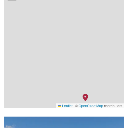
Leaflet
|
©
OpenStreetMap
contributors
Salon