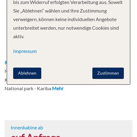
Ihre Kreuzfahrt
bis zum Widerruf erfolgten Verarbeitung aus. Soweit
Sie „Ablehnen“ wählen und Ihre Zustimmung
8 Nächte
African Dream
verweigern, können keine individuellen Angebote
Abfahrt
unterbreitet werden, nur notwendige Cookies sind
aktiv.
18.11.2026
Impressum
Route
Johannesburg - Kasane - Chobe
National Park - Impalila Island - Kasane -
Ablehnen
Zustimmen
Kariba - Gache - Kariba - Matusadona
National park - Kariba
Mehr
Innenkabine ab