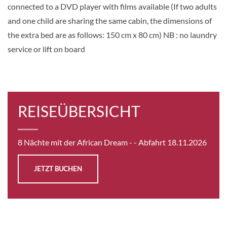
connected to a DVD player with films available (If two adults
Aussenkabine
and one child are sharing the same cabin, the dimensions of
the extra bed are as follows: 150 cm x 80 cm) NB : no laundry
service or lift on board
Auf Anfrage
KABINE
AUSWÄHLEN
ANFRAGEN
REISEÜBERSICHT
Main deck 2 beds with balcony-[GLS_PPB]
GUAR
8 Nächte mit der African Dream -
- Abfahrt 18.11.2026
Balkonkabine
JETZT BUCHEN
Auf Anfrage
KABINE
AUSWÄHLEN
ANFRAGEN