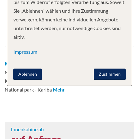
Ihre Kreuzfahrt
bis zum Widerruf erfolgten Verarbeitung aus. Soweit
Sie „Ablehnen“ wählen und Ihre Zustimmung
8 Nächte
African Dream
verweigern, können keine individuellen Angebote
Abfahrt
unterbreitet werden, nur notwendige Cookies sind
aktiv.
26.08.2026
Impressum
Route
Johannesburg - Kasane - Chobe
National Park - Impalila Island - Kasane -
Ablehnen
Zustimmen
Kariba - Gache - Kariba - Matusadona
National park - Kariba
Mehr
Innenkabine ab