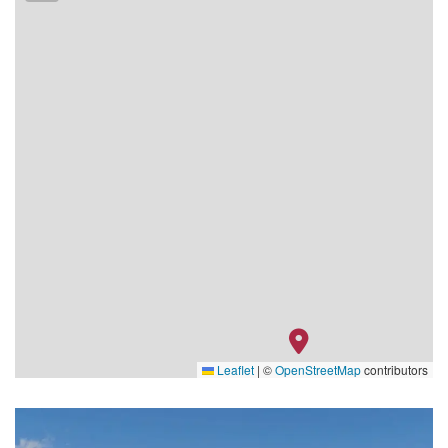
Leaflet
|
©
OpenStreetMap
contributors
Salon