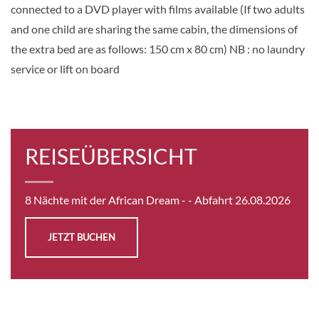
connected to a DVD player with films available (If two adults
Aussenkabine
and one child are sharing the same cabin, the dimensions of
the extra bed are as follows: 150 cm x 80 cm) NB : no laundry
service or lift on board
Auf Anfrage
KABINE
AUSWÄHLEN
ANFRAGEN
REISEÜBERSICHT
Main deck 2 beds with balcony-[GLS_PPB]
GUAR
8 Nächte mit der African Dream -
- Abfahrt 26.08.2026
Balkonkabine
JETZT BUCHEN
Auf Anfrage
KABINE
AUSWÄHLEN
ANFRAGEN