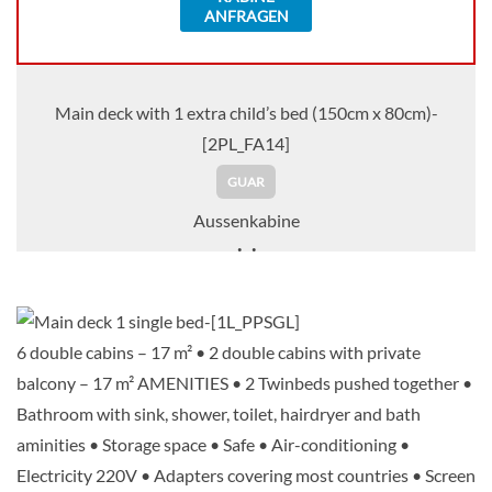
ANFRAGEN
Main deck with 1 extra child’s bed (150cm x 80cm)-
[2PL_FA14]
GUAR
Aussenkabine
Auf Anfrage
KABINE
6 double cabins – 17 m² • 2 double cabins with private
AUSWÄHLEN
ANFRAGEN
balcony – 17 m² AMENITIES • 2 Twinbeds pushed together •
Bathroom with sink, shower, toilet, hairdryer and bath
aminities • Storage space • Safe • Air-conditioning •
Main deck 2 beds-[GLS_PP]
Electricity 220V • Adapters covering most countries • Screen
GUAR