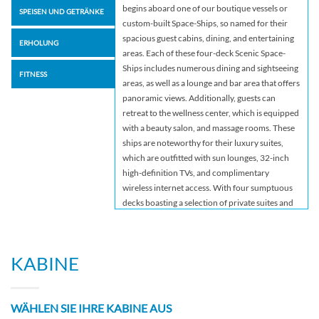
begins aboard one of our boutique vessels or
SPEISEN UND GETRÄNKE
custom-built Space-Ships, so named for their
spacious guest cabins, dining, and entertaining
ERHOLUNG
areas. Each of these four-deck Scenic Space-
Ships includes numerous dining and sightseeing
FITNESS
areas, as well as a lounge and bar area that offers
panoramic views. Additionally, guests can
retreat to the wellness center, which is equipped
with a beauty salon, and massage rooms. These
ships are noteworthy for their luxury suites,
which are outfitted with sun lounges, 32-inch
high-definition TVs, and complimentary
wireless internet access. With four sumptuous
decks boasting a selection of private suites and
public lounge and dining venues, every aspect
of Scenic Crystal, Jade and Jewel has been
carefully considered to be easily navigable and
KABINE
wonderfully luxurious. We set the benchmark
for the standard of suites on board, the most
spacious on any European vessel. From a
WÄHLEN SIE IHRE KABINE AUS
Standard Suite to the Royal Panorama Suites,