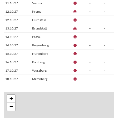
11.10.27
Vienna
–
–
12.10.27
Krems
–
–
12.10.27
Durnstein
–
–
13.10.27
Brandstatt
–
–
13.10.27
Passau
–
–
14.10.27
Regensburg
–
–
15.10.27
Nuremberg
–
–
16.10.27
Bamberg
–
–
17.10.27
Wurzburg
–
–
18.10.27
Miltenberg
–
–
19.10.27
Rudesheim
–
–
20.10.27
Cologne
–
–
+
21.10.27
Amsterdam
–
–
−
22.10.27
Amsterdam
–
–