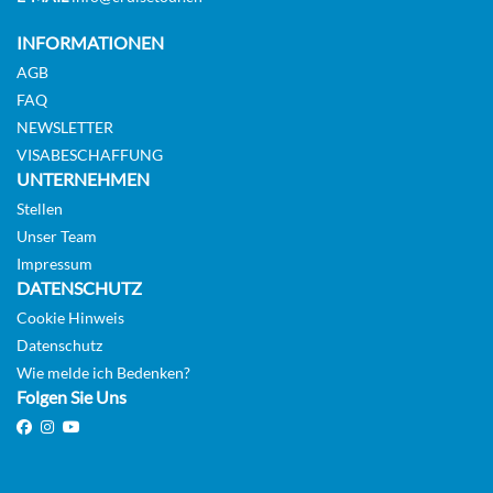
KABINE
AUSWÄHLEN
ANFRAGEN
INFORMATIONEN
AGB
FAQ
Junior Balcony Suite-[BJ]
NEWSLETTER
VISABESCHAFFUNG
Sapphire Deck
UNTERNEHMEN
Suite
Stellen
Unser Team
Impressum
Auf Anfrage
DATENSCHUTZ
KABINE
Cookie Hinweis
AUSWÄHLEN
ANFRAGEN
Datenschutz
Wie melde ich Bedenken?
Folgen Sie Uns
Royal Balcony Suite-[R]
Diamond Deck