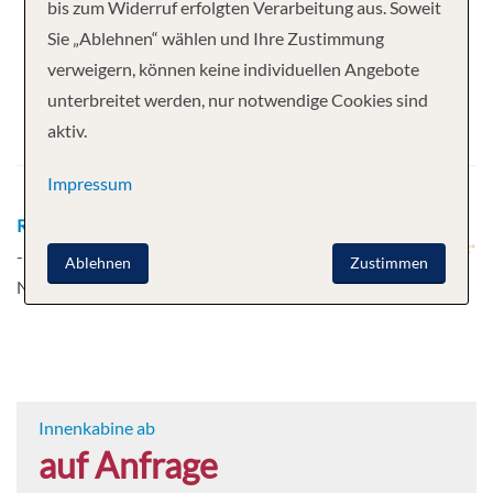
Ihre Kreuzfahrt
bis zum Widerruf erfolgten Verarbeitung aus. Soweit
Sie „Ablehnen“ wählen und Ihre Zustimmung
14 Nächte
Scenic Jade
verweigern, können keine individuellen Angebote
Abfahrt
unterbreitet werden, nur notwendige Cookies sind
aktiv.
08.10.2027
Impressum
Route
Budapest - Budapest - Vienna - Vienna - Krems
- Durnstein - Brandstatt - Passau - Regensburg -
Ablehnen
Zustimmen
Nuremberg
Mehr
Innenkabine ab
auf Anfrage