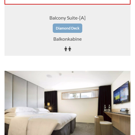
Balcony Suite-[A]
Diamond Deck
Balkonkabine
Auf Anfrage
KABINE
AUSWÄHLEN
ANFRAGEN
Deluxe Balcony Suite-[BD]
Sapphire Deck
Balkonkabine