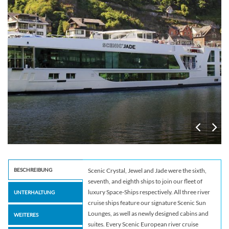
BESCHREIBUNG
Scenic Crystal, Jewel and Jade were the sixth,
seventh, and eighth ships to join our fleet of
luxury Space-Ships respectively. All three river
UNTERHALTUNG
cruise ships feature our signature Scenic Sun
Lounges, as well as newly designed cabins and
WEITERES
suites. Every Scenic European river cruise