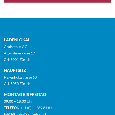
Balcony Suite-[C]
Diamond Deck
Balkonkabine
Auf Anfrage
LADENLOKAL
KABINE
Cruisetour AG
AUSWÄHLEN
ANFRAGEN
Augustinergasse 17
CH-8001 Zürich
HAUPTSITZ
Deluxe Balcony Suite-[PD]
Hagenholzstrasse 60
Diamond Deck
CH-8050 Zürich
Balkonkabine
MONTAG BIS FREITAG
09:00 – 18:00 Uhr
Auf Anfrage
TELEFON
+41 (0)44 289 81 81
E-MAIL
info@cruisetour.ch