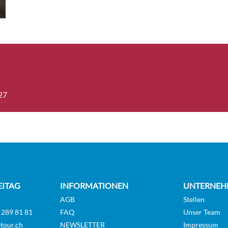
r Balcony Suite-
Suite
Sapphire Deck
 Balcony Suite-[R]
Suite
Diamond Deck
27
 Balcony Suite-
Suite
Diamond Deck
r Balcony Suite-
Suite
EITAG
INFORMATIONEN
UNTERNEH
Jewel Deck
AGB
Stellen
 289 81 81
FAQ
Unser Team
tour.ch
NEWSLETTER
Impressum