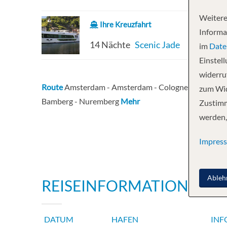
Weitere
Ihre Kreuzfahrt
Informa
14 Nächte
Scenic Jade
im
Date
Einstel
widerruf
Route
Amsterdam - Amsterdam - Cologne - Marksburg
zum Wid
Bamberg - Nuremberg
Mehr
Zustimm
werden,
Impres
Ableh
REISEINFORMATIONEN
DATUM
HAFEN
INF