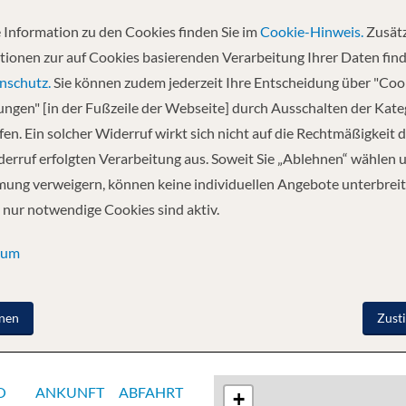
 Information zu den Cookies finden Sie im
Cookie-Hinweis.
Zusätz
Abfahrt
tionen zur auf Cookies basierenden Verarbeitung Ihrer Daten find
22.10.2027
nschutz.
Sie können zudem jederzeit Ihre Entscheidung über "Coo
lungen" [in der Fußzeile der Webseite] durch Ausschalten der Kat
en. Ein solcher Widerruf wirkt sich nicht auf die Rechtmäßigkeit d
 - Rhine Gorge - Rudesheim - Miltenberg - Wurzburg -
erruf erfolgten Verarbeitung aus. Soweit Sie „Ablehnen“ wählen 
ung verweigern, können keine individuellen Angebote unterbreit
 nur notwendige Cookies sind aktiv.
sum
nen
Zust
O
ANKUNFT
ABFAHRT
+