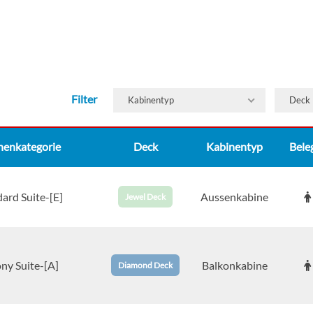
Filter
Kabinentyp
Deck
nenkategorie
Deck
Kabinentyp
Bele
ard Suite-[E]
Aussenkabine
Jewel Deck
ny Suite-[A]
Balkonkabine
Diamond Deck