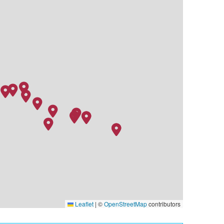
Leaflet
|
©
OpenStreetMap
contributors