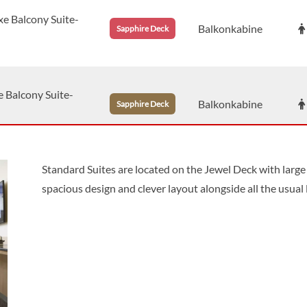
e Balcony Suite-
Balkonkabine
Sapphire Deck
e Balcony Suite-
Balkonkabine
Sapphire Deck
Standard Suites are located on the Jewel Deck with large
ny Suite-[C]
Balkonkabine
Diamond Deck
spacious design and clever layout alongside all the usual
e Balcony Suite-
Balkonkabine
Diamond Deck