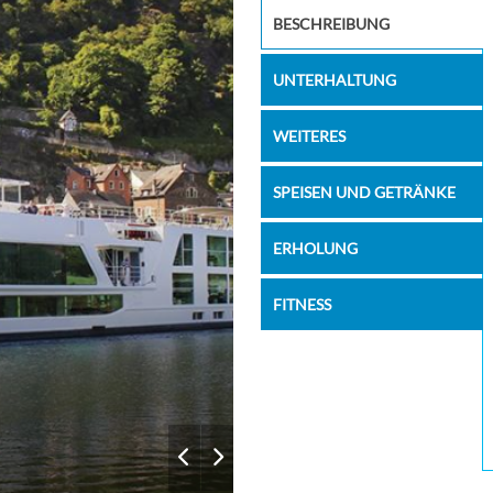
–
–
Image
BESCHREIBUNG
–
–
UNTERHALTUNG
–
–
–
–
WEITERES
–
–
SPEISEN UND GETRÄNKE
–
–
ERHOLUNG
–
–
–
–
FITNESS