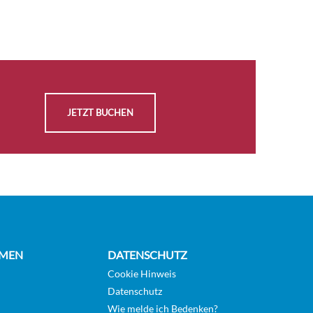
AUSWÄHLEN
Auf
KABINE
Anfrage
ANFRAGEN
AUSWÄHLEN
Auf
KABINE
Anfrage
JETZT BUCHEN
ANFRAGEN
AUSWÄHLEN
Auf
KABINE
Anfrage
ANFRAGEN
AUSWÄHLEN
Auf
MEN
DATENSCHUTZ
KABINE
Anfrage
ANFRAGEN
Cookie Hinweis
Datenschutz
Wie melde ich Bedenken?