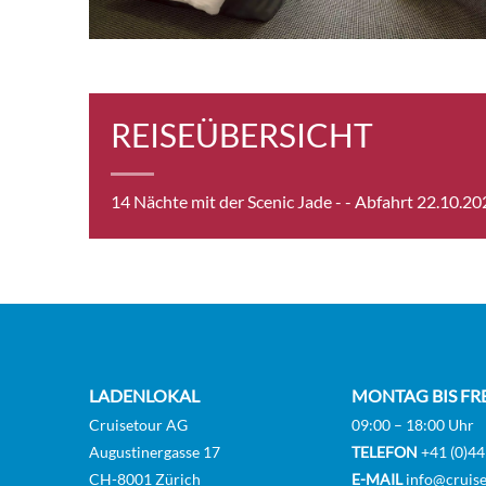
Junio
[BJ]
REISEÜBERSICHT
Royal
14 Nächte mit der Scenic Jade -
- Abfahrt 22.10.20
Royal
[RA]
Junio
LADENLOKAL
MONTAG BIS FR
[RJ]
Cruisetour AG
09:00 – 18:00 Uhr
Augustinergasse 17
TELEFON
+41 (0)44
CH-8001 Zürich
E-MAIL
info@cruise