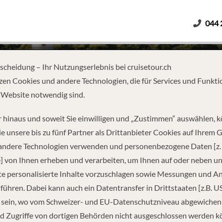
044 
Erwachsene
Kinder
Dauer
tscheidung – Ihr Nutzungserlebnis bei cruisetour.ch
zen Cookies und andere Technologien, die für Services und Funkti
 Website notwendig sind.
AMSTERDAM TO BUDAPEST
 hinaus und soweit Sie einwilligen und „Zustimmen“ auswählen, 
e unsere bis zu fünf Partner als Drittanbieter Cookies auf Ihrem 
 andere Technologien verwenden und personenbezogene Daten [z. 
] von Ihnen erheben und verarbeiten, um Ihnen auf oder neben u
e personalisierte Inhalte vorzuschlagen sowie Messungen und A
führen. Dabei kann auch ein Datentransfer in Drittstaaten [z.B. U
 sein, wo vom Schweizer- und EU-Datenschutzniveau abgewiche
REISEINFORMATIONEN
d Zugriffe von dortigen Behörden nicht ausgeschlossen werden k