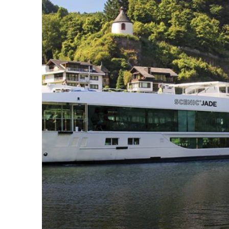
31.10.27
Passau
Image
31.10.27
Salzburg
01.11.27
Melk
01.11.27
Durnstein
02.11.27
Vienna
03.11.27
Vienna
04.11.27
Budapest
05.11.27
Budapest