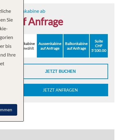
liche
Innenkabine ab
auf Anfrage
en Sie
kie-
egorien
Suite
Innenkabine
Aussenkabine
Balkonkabine
er bis
CHF
ausgewählt
auf Anfrage
auf Anfrage
5'330.00
und Ihre
et
JETZT BUCHEN
JETZT ANFRAGEN
immen