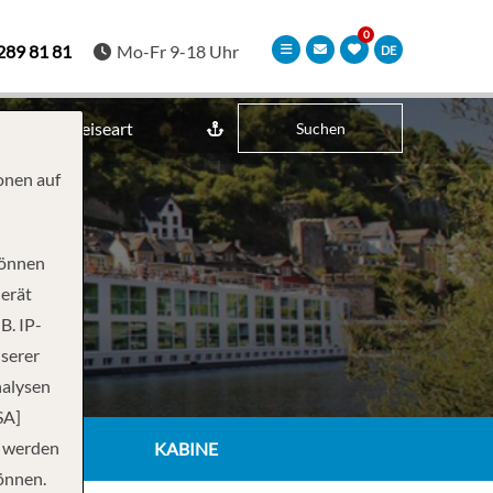
289 81 81
Mo-Fr 9-18 Uhr
DE
Reiseart
Suchen
onen auf
können
Gerät
B. IP-
nserer
nalysen
SA]
n werden
KABINE
önnen.