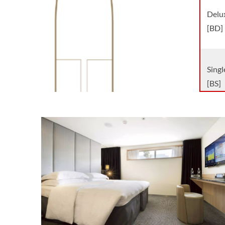
Delux
[BD]
Singl
[BS]
Balco
Delux
[PD]