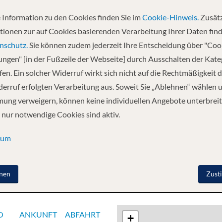
 Information zu den Cookies finden Sie im
Cookie-Hinweis.
Zusätz
Abfahrt
tionen zur auf Cookies basierenden Verarbeitung Ihrer Daten find
13.09.2027
nschutz.
Sie können zudem jederzeit Ihre Entscheidung über "Coo
lungen" [in der Fußzeile der Webseite] durch Ausschalten der Kat
en. Ein solcher Widerruf wirkt sich nicht auf die Rechtmäßigkeit d
 - Rhine Gorge - Rudesheim - Miltenberg - Wurzburg
erruf erfolgten Verarbeitung aus. Soweit Sie „Ablehnen“ wählen 
ung verweigern, können keine individuellen Angebote unterbreit
 nur notwendige Cookies sind aktiv.
sum
nen
Zust
O
ANKUNFT
ABFAHRT
+