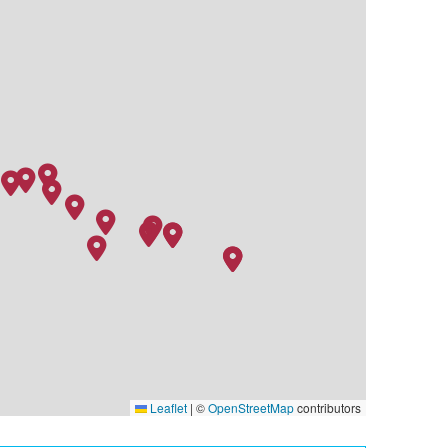
Leaflet
|
©
OpenStreetMap
contributors