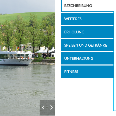
–
–
Portobello
BESCHREIBUNG
–
–
WEITERES
–
–
–
–
ERHOLUNG
–
–
SPEISEN UND GETRÄNKE
–
–
UNTERHALTUNG
–
–
–
–
FITNESS