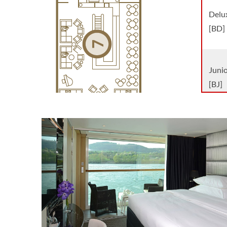
Delux
[BD]
Junio
[BJ]
Singl
[BS]
Balco