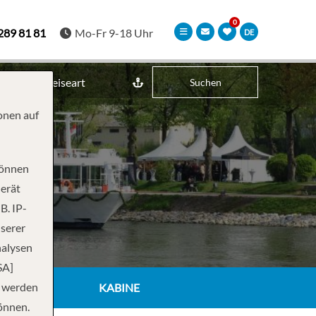
289 81 81
Mo-Fr 9-18 Uhr
DE
Reiseart
Suchen
onen auf
können
Gerät
B. IP-
nserer
nalysen
SA]
n werden
KABINE
önnen.