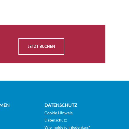
AUSWÄHLEN
Auf
KABINE
Anfrage
ANFRAGEN
AUSWÄHLEN
Auf
KABINE
Anfrage
JETZT BUCHEN
ANFRAGEN
AUSWÄHLEN
Auf
KABINE
Anfrage
ANFRAGEN
AUSWÄHLEN
Auf
MEN
DATENSCHUTZ
KABINE
Anfrage
ANFRAGEN
Cookie Hinweis
Datenschutz
Wie melde ich Bedenken?