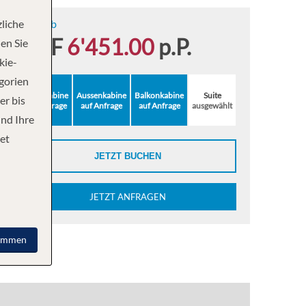
liche
Suite ab
CHF
6'451.00
p.P.
en Sie
kie-
egorien
Innenkabine
Aussenkabine
Balkonkabine
Suite
er bis
auf Anfrage
auf Anfrage
auf Anfrage
ausgewählt
und Ihre
et
JETZT BUCHEN
JETZT ANFRAGEN
immen