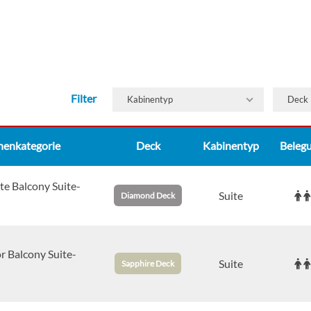
Filter
Kabinentyp
Deck
nenkategorie
Deck
Kabinentyp
Beleg
te Balcony Suite-
Suite
Diamond Deck
r Balcony Suite-
Suite
Sapphire Deck