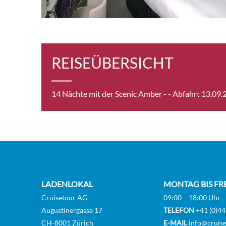
Stand
REISEÜBERSICHT
Delux
[PD]
14 Nächte mit der Scenic Amber -
- Abfahrt 13.09
Junio
[RJ]
Royal
LADENLOKAL
MONTAG BIS FR
[RO]
Cruisetour AG
09:00 – 18:00 Uhr
Augustinergasse 17
TELEFON
+41 (0)44
CH-8001 Zürich
E-MAIL
info@cruise