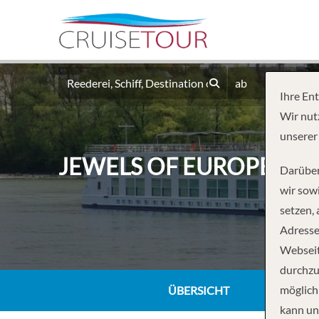
ab
Ihre En
Wir nut
unserer
JEWELS OF EUROPE – 
Darüber
wir sowi
setzen,
Adresse
Webseit
durchzu
möglich
ÜBERSICHT
kann un