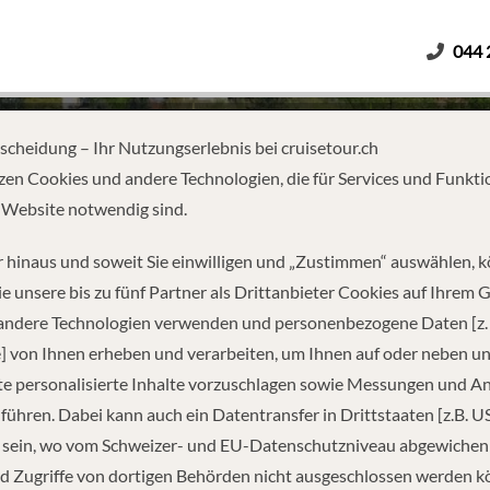
044 
Erwachsene
Kinder
Dauer
tscheidung – Ihr Nutzungserlebnis bei cruisetour.ch
zen Cookies und andere Technologien, die für Services und Funkti
 Website notwendig sind.
AMSTERDAM TO BUDAPEST
 hinaus und soweit Sie einwilligen und „Zustimmen“ auswählen, 
e unsere bis zu fünf Partner als Drittanbieter Cookies auf Ihrem 
 andere Technologien verwenden und personenbezogene Daten [z. 
] von Ihnen erheben und verarbeiten, um Ihnen auf oder neben u
e personalisierte Inhalte vorzuschlagen sowie Messungen und A
führen. Dabei kann auch ein Datentransfer in Drittstaaten [z.B. U
 sein, wo vom Schweizer- und EU-Datenschutzniveau abgewiche
REISEINFORMATIONEN
d Zugriffe von dortigen Behörden nicht ausgeschlossen werden k