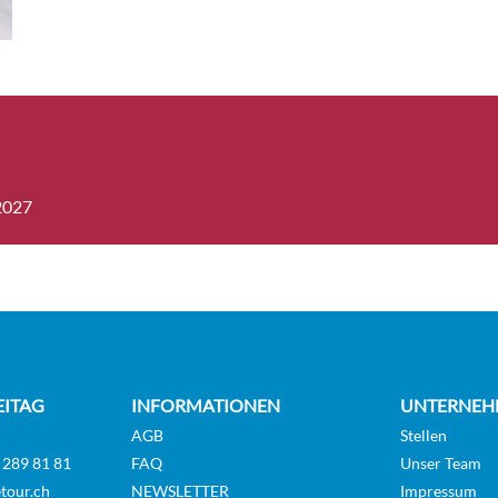
ard Suite-[E]
Suite
Jewel Deck
e Balcony Suite-
Suite
Diamond Deck
.2027
r Balcony Suite-
Suite
Diamond Deck
 Owner’s Suite-
Suite
EITAG
INFORMATIONEN
UNTERNEH
Diamond Deck
AGB
Stellen
 289 81 81
FAQ
Unser Team
tour.ch
NEWSLETTER
Impressum