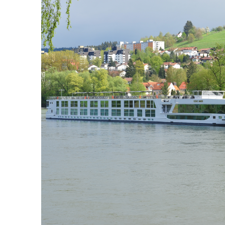
22.09.27
Passau
Bathroom
22.09.27
Salzburg
23.09.27
Melk
23.09.27
Durnstein
24.09.27
Vienna
25.09.27
Vienna
26.09.27
Budapest
27.09.27
Budapest