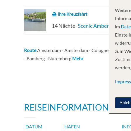
Weitere
Ihre Kreuzfahrt
Informa
14 Nächte
Scenic Amber
im
Date
Einstel
widerruf
Route
Amsterdam - Amsterdam - Cologne - Marksburg
zum Wid
- Bamberg - Nuremberg
Mehr
Zustimm
werden,
Impres
Ableh
REISEINFORMATIONEN
DATUM
HAFEN
INF