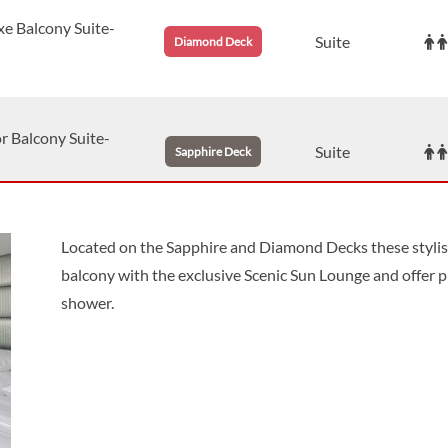
e Balcony Suite-
Suite
Diamond Deck
r Balcony Suite-
Suite
Sapphire Deck
Located on the Sapphire and Diamond Decks these stylish
e Balcony Suite-
Suite
Sapphire Deck
balcony with the exclusive Scenic Sun Lounge and offer p
shower.
ny Suite-[C]
Suite
Diamond Deck