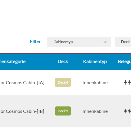
Filter
Kabinentyp
Deck
nenkategorie
Deck
Kabinentyp
Beleg
rior Cosmos Cabin-[IA]
Innenkabine
Deck 4
ior Cosmos Cabin-[IB]
Innenkabine
Deck 5