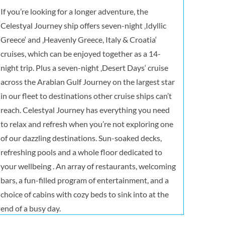
ck7_3
If you’re looking for a longer adventure, the
Celestyal Journey ship offers seven-night ‚Idyllic
Greece‘ and ‚Heavenly Greece, Italy & Croatia‘
cruises, which can be enjoyed together as a 14-
night trip. Plus a seven-night ‚Desert Days‘ cruise
across the Arabian Gulf Journey on the largest star
in our fleet to destinations other cruise ships can’t
reach. Celestyal Journey has everything you need
to relax and refresh when you’re not exploring one
of our dazzling destinations. Sun-soaked decks,
refreshing pools and a whole floor dedicated to
your wellbeing . An array of restaurants, welcoming
bars, a fun-filled program of entertainment, and a
choice of cabins with cozy beds to sink into at the
end of a busy day.