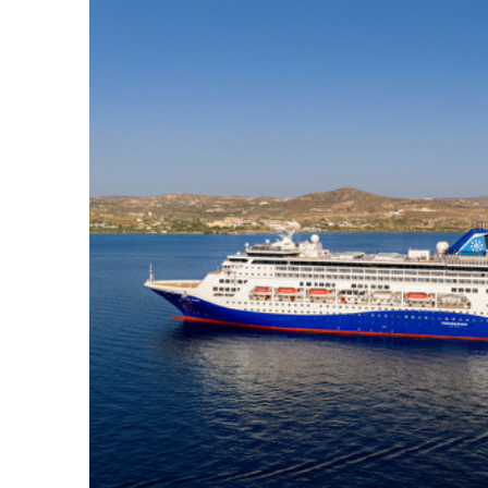
TheGrill_deck8_35