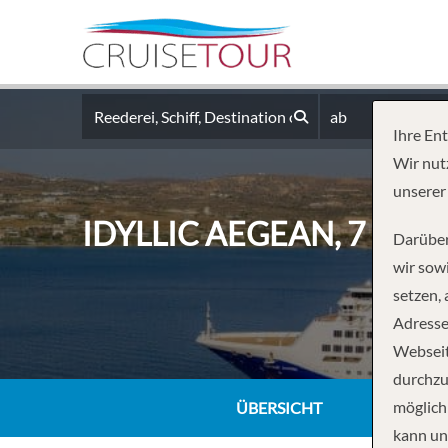
ab
Ihre En
Wir nut
unserer
IDYLLIC AEGEAN, 7 NIG
Darüber
wir sowi
setzen,
Adresse
Webseit
durchzu
möglich
ÜBERSICHT
kann un