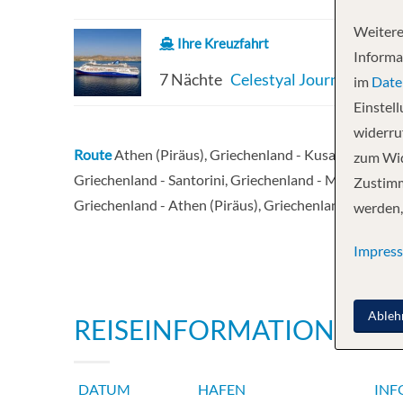
Weitere
Ihre Kreuzfahrt
Informa
7 Nächte
Celestyal Journey
im
Date
Einstel
widerruf
Route
Athen (Piräus), Griechenland - Kusadasi, Türkei
zum Wid
Griechenland - Santorini, Griechenland - Mykonos, G
Zustimm
Griechenland - Athen (Piräus), Griechenland
werden,
Impres
Ableh
REISEINFORMATIONEN
DATUM
HAFEN
INF