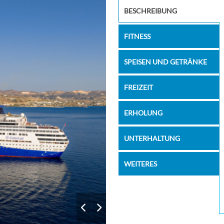
Θeatro_de
BESCHREIBUNG
FITNESS
SPEISEN UND GETRÄNKE
FREIZEIT
ERHOLUNG
UNTERHALTUNG
WEITERES