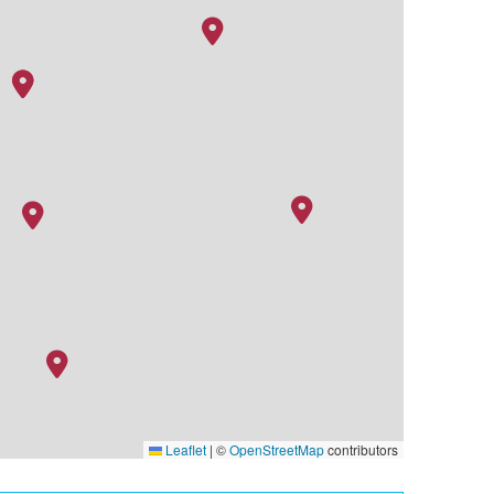
Leaflet
|
©
OpenStreetMap
contributors