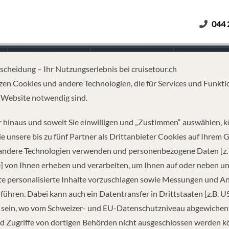
044 
Erwachsene
Kinder
Dauer
tscheidung – Ihr Nutzungserlebnis bei cruisetour.ch
zen Cookies und andere Technologien, die für Services und Funkti
 Website notwendig sind.
HTS CRUISE
 hinaus und soweit Sie einwilligen und „Zustimmen“ auswählen, 
e unsere bis zu fünf Partner als Drittanbieter Cookies auf Ihrem 
 andere Technologien verwenden und personenbezogene Daten [z. 
] von Ihnen erheben und verarbeiten, um Ihnen auf oder neben u
e personalisierte Inhalte vorzuschlagen sowie Messungen und A
führen. Dabei kann auch ein Datentransfer in Drittstaaten [z.B. U
 sein, wo vom Schweizer- und EU-Datenschutzniveau abgewiche
REISEINFORMATIONEN
d Zugriffe von dortigen Behörden nicht ausgeschlossen werden k