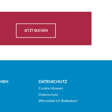
AUSWÄHLEN
Auf
KABINE
Anfrage
ANFRAGEN
AUSWÄHLEN
JETZT BUCHEN
Auf
KABINE
Anfrage
ANFRAGEN
AUSWÄHLEN
Auf
KABINE
Anfrage
ANFRAGEN
MEN
DATENSCHUTZ
AUSWÄHLEN
Auf
Cookie Hinweis
KABINE
Anfrage
Datenschutz
ANFRAGEN
Wie melde ich Bedenken?