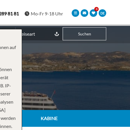
289 81 81
Mo-Fr 9-18 Uhr
DE
Reiseart
Suchen
onen auf
können
Gerät
B. IP-
nserer
nalysen
SA]
n werden
KABINE
önnen.