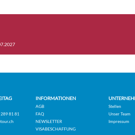
rior Cosmos Cabin-
Aussenkabine
Deck 4
rior Cosmos Cabin-
Aussenkabine
Deck 5
07.2027
d Dream Suite-[SG]
Suite
Deck 10
EITAG
INFORMATIONEN
UNTERNEH
AGB
Stellen
or Dream Suite-[SJA]
Suite
Deck 9
 289 81 81
FAQ
Unser Team
tour.ch
NEWSLETTER
Impressum
VISABESCHAFFUNG