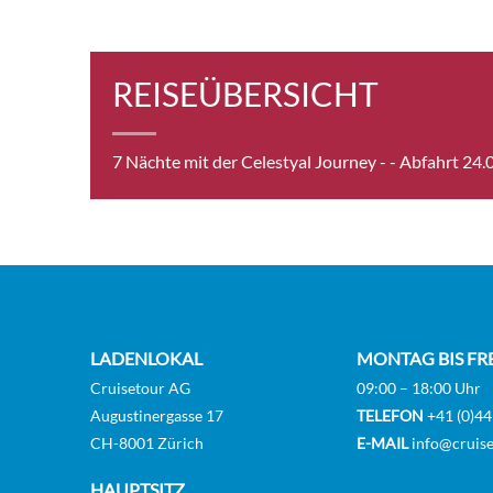
Exte
[XC]
REISEÜBERSICHT
Exte
7 Nächte mit der Celestyal Journey -
- Abfahrt 24.
[XD]
Gran
LADENLOKAL
MONTAG BIS FR
Cruisetour AG
09:00 – 18:00 Uhr
Juni
Augustinergasse 17
TELEFON
+41 (0)44
CH-8001 Zürich
E-MAIL
info@cruise
HAUPTSITZ