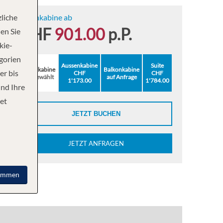
liche
Innenkabine ab
CHF
901.00
p.P.
en Sie
kie-
egorien
Aussenkabine
Suite
Innenkabine
Balkonkabine
er bis
CHF
CHF
ausgewählt
auf Anfrage
1'173.00
1'784.00
und Ihre
et
JETZT BUCHEN
JETZT ANFRAGEN
immen