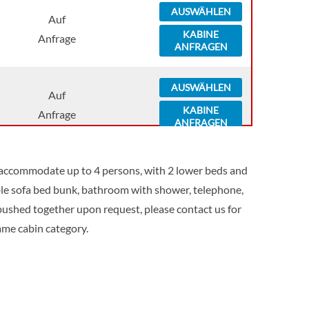
AUSWÄHLEN
Auf
KABINE
Anfrage
ANFRAGEN
AUSWÄHLEN
Auf
KABINE
Anfrage
ANFRAGEN
AUSWÄHLEN
 accommodate up to 4 persons, with 2 lower beds and
Auf
KABINE
ble sofa bed bunk, bathroom with shower, telephone,
Anfrage
ANFRAGEN
 pushed together upon request, please contact us for
ame cabin category.
AUSWÄHLEN
Auf
KABINE
Anfrage
ANFRAGEN