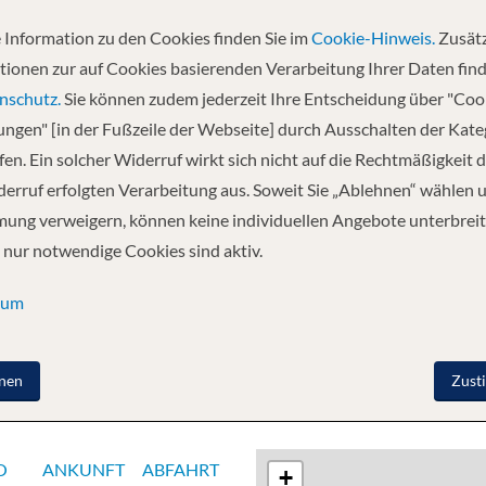
 Information zu den Cookies finden Sie im
Cookie-Hinweis.
Zusätz
Abfahrt
tionen zur auf Cookies basierenden Verarbeitung Ihrer Daten find
24.07.2027
nschutz.
Sie können zudem jederzeit Ihre Entscheidung über "Coo
lungen" [in der Fußzeile der Webseite] durch Ausschalten der Kat
en. Ein solcher Widerruf wirkt sich nicht auf die Rechtmäßigkeit d
 - Rhodos, Griechenland - Agios Nikolaos (Kreta),
erruf erfolgten Verarbeitung aus. Soweit Sie „Ablehnen“ wählen 
riechenland - Mykonos, Griechenland - Milos,
ung verweigern, können keine individuellen Angebote unterbreit
 nur notwendige Cookies sind aktiv.
sum
nen
Zust
O
ANKUNFT
ABFAHRT
+