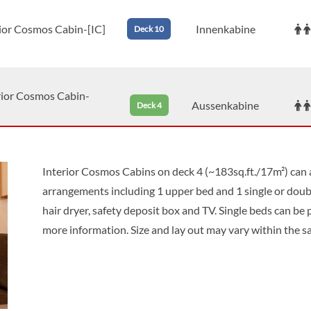
rior Cosmos Cabin-[IC]
Innenkabine
Deck 10
rior Cosmos Cabin-
Aussenkabine
Deck 4
Interior Cosmos Cabins on deck 4 (~183sq.ft./17m²) can
rior Cosmos Cabin-
Aussenkabine
Deck 4
arrangements including 1 upper bed and 1 single or dou
hair dryer, safety deposit box and TV. Single beds can be
more information. Size and lay out may vary within the s
rior Cosmos Cabin-
Aussenkabine
Deck 6
]