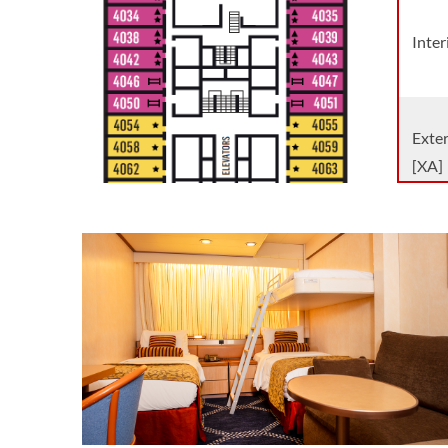
Inte
Exte
[XA]
Exte
[XB]
Exte
[XBO