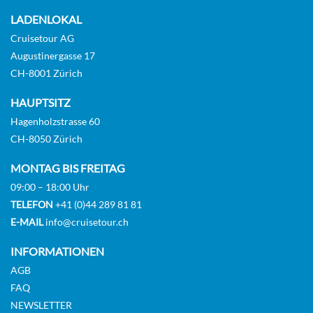
KABINE
AUSWÄHLEN
ANFRAGEN
LADENLOKAL
Cruisetour AG
Augustinergasse 17
CH-8001 Zürich
Deluxe-Familienkabine mit Meerblick-[08B]
HAUPTSITZ
Deck 9
Hagenholzstrasse 60
Aussenkabine
CH-8050 Zürich
MONTAG BIS FREITAG
Auf Anfrage
09:00 – 18:00 Uhr
KABINE
TELEFON
+41 (0)44 289 81 81
AUSWÄHLEN
ANFRAGEN
E-MAIL
info@cruisetour.ch
INFORMATIONEN
AGB
Deluxe-Familienkabine mit Meerblick-[08C]
FAQ
Deck 7
NEWSLETTER