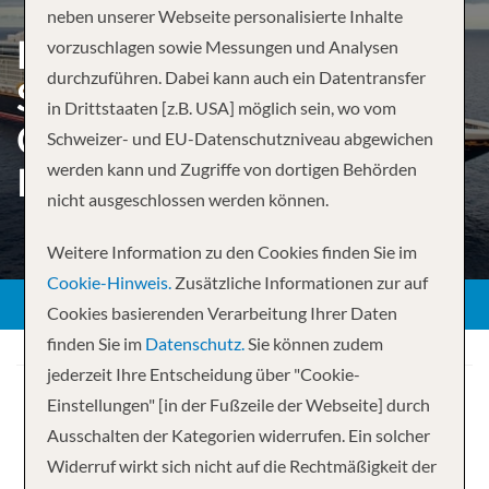
neben unserer Webseite personalisierte Inhalte
HALLOWEEN ON THE HIGH
vorzuschlagen sowie Messungen und Analysen
durchzuführen. Dabei kann auch ein Datentransfer
SEAS WESTERN
in Drittstaaten [z.B. USA] möglich sein, wo vom
CARIBBEAN CRUISE FROM
Schweizer- und EU-Datenschutzniveau abgewichen
werden kann und Zugriffe von dortigen Behörden
PORT CANAVERAL
nicht ausgeschlossen werden können.
Weitere Information zu den Cookies finden Sie im
Cookie-Hinweis.
Zusätzliche Informationen zur auf
Cookies basierenden Verarbeitung Ihrer Daten
finden Sie im
Datenschutz.
Sie können zudem
jederzeit Ihre Entscheidung über "Cookie-
Einstellungen" [in der Fußzeile der Webseite] durch
Ausschalten der Kategorien widerrufen. Ein solcher
Widerruf wirkt sich nicht auf die Rechtmäßigkeit der