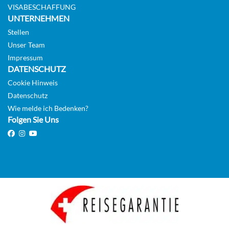
VISABESCHAFFUNG
Aussenkabine
UNTERNEHMEN
Stellen
Auf Anfrage
Unser Team
Impressum
KABINE
DATENSCHUTZ
AUSWÄHLEN
ANFRAGEN
Cookie Hinweis
Datenschutz
Wie melde ich Bedenken?
Deluxe-Familienkabine mit Meerblick-[08D]
Folgen Sie Uns
Deck 5
Aussenkabine
Auf Anfrage
KABINE
AUSWÄHLEN
ANFRAGEN