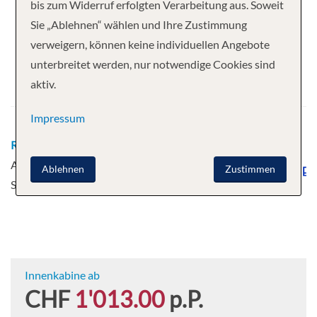
Ihre Kreuzfahrt
bis zum Widerruf erfolgten Verarbeitung aus. Soweit
Sie „Ablehnen“ wählen und Ihre Zustimmung
5 Nächte
Disney Fantasy
verweigern, können keine individuellen Angebote
Abfahrt
unterbreitet werden, nur notwendige Cookies sind
aktiv.
09.10.2026
Impressum
Route
Port Canaveral - Castaway Cay -
Auf hoher See - Cozumel - Auf hoher
Ablehnen
Zustimmen
See - Port Canaveral
Innenkabine ab
CHF
1'013.00
p.P.