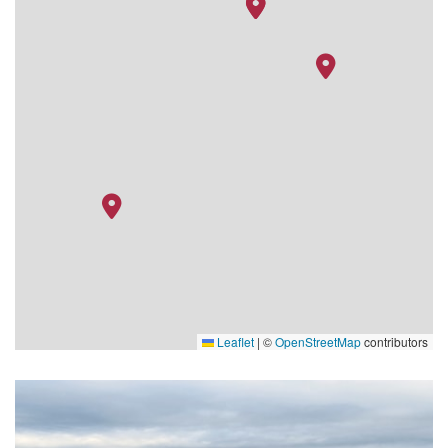
Leaflet
|
©
OpenStreetMap
contributors
Aquadeck