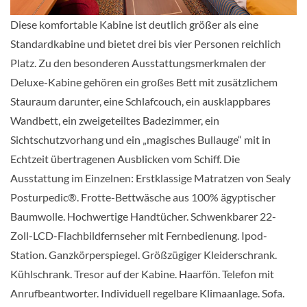
Auf Anfrage
Diese komfortable Kabine ist deutlich größer als eine
Standardkabine und bietet drei bis vier Personen reichlich
KABINE
AUSWÄHLEN
ANFRAGEN
Platz. Zu den besonderen Ausstattungsmerkmalen der
Deluxe-Kabine gehören ein großes Bett mit zusätzlichem
Stauraum darunter, eine Schlafcouch, ein ausklappbares
Standard-Innenkabine-[11C]
Wandbett, ein zweigeteiltes Badezimmer, ein
Sichtschutzvorhang und ein „magisches Bullauge“ mit in
Deck 2
Echtzeit übertragenen Ausblicken vom Schiff. Die
Innenkabine
Ausstattung im Einzelnen: Erstklassige Matratzen von Sealy
Posturpedic®. Frotte-Bettwäsche aus 100% ägyptischer
Auf Anfrage
Baumwolle. Hochwertige Handtücher. Schwenkbarer 22-
Zoll-LCD-Flachbildfernseher mit Fernbedienung. Ipod-
KABINE
AUSWÄHLEN
ANFRAGEN
Station. Ganzkörperspiegel. Größzügiger Kleiderschrank.
Kühlschrank. Tresor auf der Kabine. Haarfön. Telefon mit
Anrufbeantworter. Individuell regelbare Klimaanlage. Sofa.