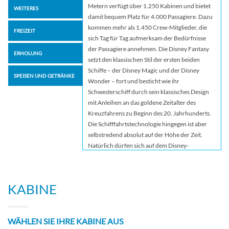
Metern verfügt über 1.250 Kabinen und bietet
WEITERES
damit bequem Platz für 4.000 Passagiere. Dazu
kommen mehr als 1.450 Crew-Mitglieder, die
FREIZEIT
sich Tag für Tag aufmerksam der Bedürfnisse
der Passagiere annehmen. Die Disney Fantasy
ERHOLUNG
setzt den klassischen Stil der ersten beiden
Schiffe – der Disney Magic und der Disney
SPEISEN UND GETRÄNKE
Wonder – fort und besticht wie ihr
Schwesterschiff durch sein klassisches Design
mit Anleihen an das goldene Zeitalter des
Kreuzfahrens zu Beginn des 20. Jahrhunderts.
Die Schifffahrtstechnologie hingegen ist aber
selbstredend absolut auf der Höhe der Zeit.
Natürlich dürfen sich auf dem Disney-
Kreuzfahrtschiff besonders Familien auf alles
freuen, was ihre Herzen begehren: einen
eleganten Stil, komfortable
KABINE
Schiffseinrichtungen und ein großen Hauch von
Disney-Magie. Das ganze Jahr über können Sie
und Ihre Familie ein unvergessliches
WÄHLEN SIE IHRE KABINE AUS
Kreuzfahrtabenteuer an Bord der Disney