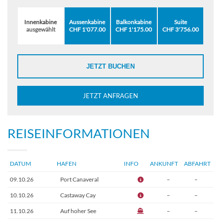
Innenkabine
Aussenkabine
Balkonkabine
Suite
ausgewählt
CHF 1'077.00
CHF 1'175.00
CHF 3'756.00
JETZT BUCHEN
JETZT ANFRAGEN
REISEINFORMATIONEN
DATUM
HAFEN
INFO
ANKUNFT
ABFAHRT
09.10.26
Port Canaveral
–
–
10.10.26
Castaway Cay
–
–
11.10.26
Auf hoher See
–
–