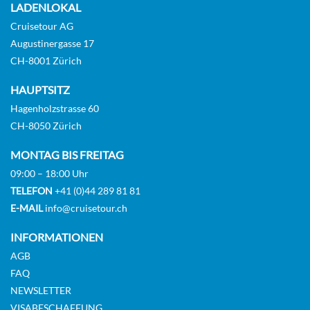
LADENLOKAL
Balkonkabine
Cruisetour AG
Augustinergasse 17
Auf Anfrage
CH-8001 Zürich
KABINE
HAUPTSITZ
AUSWÄHLEN
ANFRAGEN
Hagenholzstrasse 60
CH-8050 Zürich
MONTAG BIS FREITAG
Veranda Suite-[V4]
09:00 – 18:00 Uhr
Deck 7
TELEFON
+41 (0)44 289 81 81
Balkonkabine
E-MAIL
info@cruisetour.ch
INFORMATIONEN
Auf Anfrage
AGB
FAQ
KABINE
AUSWÄHLEN
ANFRAGEN
NEWSLETTER
VISABESCHAFFUNG