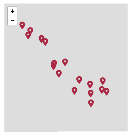
Griechenland
+
23.09.26
Auf See
–
–
−
24.09.26
Itea (Delphi),
08:00
17:00
Griechenland
25.09.26
Nydri, Nisos Lefkda,
08:00
18:00
Greece
26.09.26
Sarande, Albanien
07:00
16:00
27.09.26
Dubrovnik, Kroatien
07:00
17:00
28.09.26
Kotor, Montenegro
07:00
16:00
29.09.26
Korfu, Griechische
09:00
19:00
Inseln
30.09.26
Auf See
–
–
01.10.26
Split, Kroatien
08:00
18:00
02.10.26
Vis
08:00
18:00
03.10.26
Zadar, Kroatien
08:00
17:00