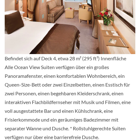
Veranda Suite Garantie-[RB]
GUAR
Balkonkabine
Auf Anfrage
KABINE
Befindet sich auf Deck 4, etwa 28 m² (295 ft²) Innenfläche
AUSWÄHLEN
ANFRAGEN
Alle Ocean View Suiten verfügen über ein großes
Panoramafenster, einen komfortablen Wohnbereich, ein
Queen-Size-Bett oder zwei Einzelbetten, einen Esstisch für
Veranda Suite-[V1]
zwei Personen, einen begehbaren Kleiderschrank, einen
Deck 5
interaktiven Flachbildfernseher mit Musik und Filmen, eine
Balkonkabine
voll ausgestattete Bar und einen Kühlschrank, eine
Frisierkommode und ein geräumiges Badezimmer mit
separater Wanne und Dusche. * Rollstuhlgerechte Suiten
Auf Anfrage
verfügen nur über eine barrierefreie Dusche.