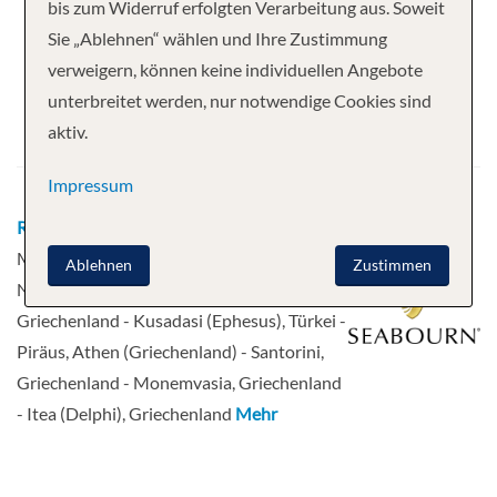
Ihre Kreuzfahrt
bis zum Widerruf erfolgten Verarbeitung aus. Soweit
Sie „Ablehnen“ wählen und Ihre Zustimmung
21 Nächte
Seabourn Quest
verweigern, können keine individuellen Angebote
Abfahrt
unterbreitet werden, nur notwendige Cookies sind
aktiv.
13.09.2026
Impressum
Route
Piräus, Athen (Griechenland) -
Mykonos, Griechische Inseln - Agios
Ablehnen
Zustimmen
Nikolaos, Crete, Greece - Symi - Kos,
Griechenland - Kusadasi (Ephesus), Türkei -
Piräus, Athen (Griechenland) - Santorini,
Griechenland - Monemvasia, Griechenland
- Itea (Delphi), Griechenland
Mehr