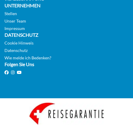
UNTERNEHMEN
Stellen
Grand Wintergarden Suite-[GRWG]
Unser Team
GUAR
Impressum
DATENSCHUTZ
Suite
Cookie Hinweis
Datenschutz
Auf Anfrage
Wie melde ich Bedenken?
Folgen Sie Uns
KABINE
AUSWÄHLEN
ANFRAGEN
Owner’s Suite-[O1]
Deck 6
Suite