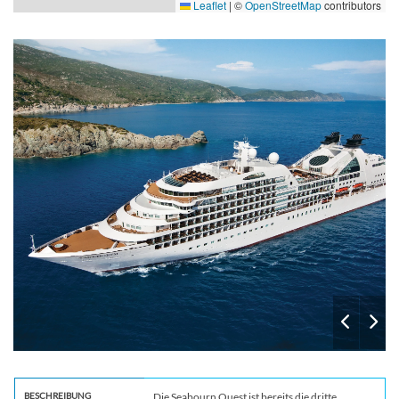
Leaflet
|
©
OpenStreetMap
contributors
04.10.26
Dubrovnik, Kroatien
07:00
–
club
BESCHREIBUNG
Die Seabourn Quest ist bereits die dritte