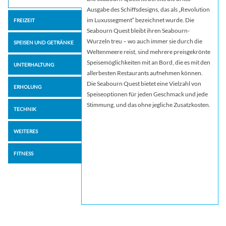
Ausgabe des Schiffsdesigns, das als „Revolution
im Luxussegment“ bezeichnet wurde. Die
FREIZEIT
Seabourn Quest bleibt ihren Seabourn-
Wurzeln treu – wo auch immer sie durch die
SPEISEN UND GETRÄNKE
Weltenmeere reist, sind mehrere preisgekrönte
Speisemöglichkeiten mit an Bord, die es mit den
UNTERHALTUNG
allerbesten Restaurants aufnehmen können.
Die Seabourn Quest bietet eine Vielzahl von
ERHOLUNG
Speiseoptionen für jeden Geschmack und jede
Stimmung, und das ohne jegliche Zusatzkosten.
TECHNIK
WEITERES
FITNESS