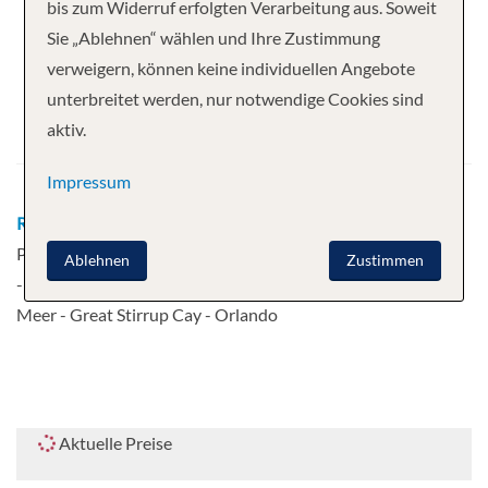
Ihre Kreuzfahrt
bis zum Widerruf erfolgten Verarbeitung aus. Soweit
Sie „Ablehnen“ wählen und Ihre Zustimmung
7 Nächte
Norwegian Prima
verweigern, können keine individuellen Angebote
Abfahrt
unterbreitet werden, nur notwendige Cookies sind
aktiv.
20.09.2026
Impressum
Route
Orlando - Tag auf dem Meer -
Puerto Plata, Dominikanische Republik
Ablehnen
Zustimmen
- St. Thomas - Tortola - Tag auf dem
Meer - Great Stirrup Cay - Orlando
Aktuelle Preise