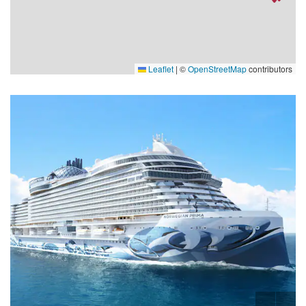
Leaflet
|
©
OpenStreetMap
contributors
Mr-Rotisserie_0