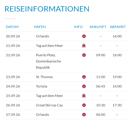
REISEINFORMATIONEN
DATUM
HAFEN
INFO
ANKUNFT
ABFAHRT
20.09.26
Orlando
–
16:00
21.09.26
Tag auf dem Meer
–
–
22.09.26
Puerto Plata,
09:00
16:00
Dominikanische
Republik
23.09.26
St. Thomas
11:00
19:00
24.09.26
Tortola
06:45
14:00
25.09.26
Tag auf dem Meer
–
–
26.09.26
Great Stirrup Cay
10:30
17:30
27.09.26
Orlando
06:00
–