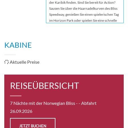
der Karibik finden. Sind Sie bereit für Action?
Sausen Sie über die Haarnadelkurven des Bliss
Speedway, genießen Sie einen spielerischen Tag
im Horizon Park oder spielen Sie eine schnelle
Runde Minigolf. Mit einer großen Auswahl an
Restaurants – darunter ein kostenloses 24-
Stunden-Restaurant und herausragende
KABINE
Spezialitätenrestaurants wie Cagney’s
Steakhouse und La Cucina – ist jede Mahlzeit ein
Genuss. Es gibt ein Wort, das die Erlebnisse
Aktuelle Preise
beschreibt, die Sie auf einem der großartigsten
Schiffe von Norwegian erwarten: Glückseligkeit.
REISEÜBERSICHT
7 Nächte mit der Norwegian Bliss -
- Abfahrt
26.09.2026
JETZT BUCHEN