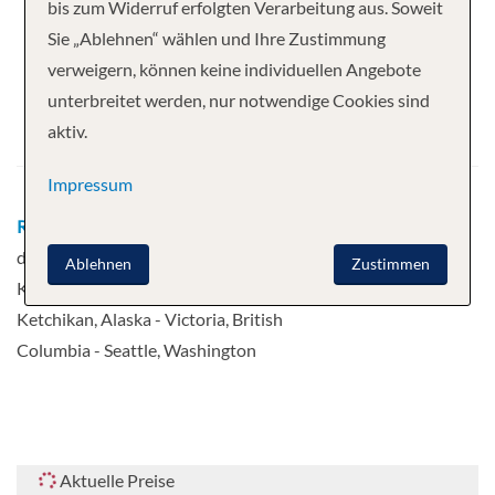
Ihre Kreuzfahrt
bis zum Widerruf erfolgten Verarbeitung aus. Soweit
Sie „Ablehnen“ wählen und Ihre Zustimmung
7 Nächte
Norwegian Bliss
verweigern, können keine individuellen Angebote
Abfahrt
unterbreitet werden, nur notwendige Cookies sind
aktiv.
26.09.2026
Impressum
Route
Seattle, Washington - Tag auf
dem Meer - Juneau, Alaska - Skagway -
Ablehnen
Zustimmen
Kreuzfahrt durch die Glacier Bay -
Ketchikan, Alaska - Victoria, British
Columbia - Seattle, Washington
Aktuelle Preise