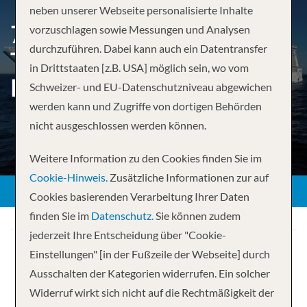
neben unserer Webseite personalisierte Inhalte
7-DAY ALASKA ROUND-
vorzuschlagen sowie Messungen und Analysen
durchzuführen. Dabei kann auch ein Datentransfer
TRIP SEATTLE: GLACIER
in Drittstaaten [z.B. USA] möglich sein, wo vom
BAY, SKAGWAY & JUNEAU
Schweizer- und EU-Datenschutzniveau abgewichen
werden kann und Zugriffe von dortigen Behörden
nicht ausgeschlossen werden können.
Weitere Information zu den Cookies finden Sie im
Cookie-Hinweis.
Zusätzliche Informationen zur auf
Cookies basierenden Verarbeitung Ihrer Daten
finden Sie im
Datenschutz.
Sie können zudem
jederzeit Ihre Entscheidung über "Cookie-
Einstellungen" [in der Fußzeile der Webseite] durch
Ausschalten der Kategorien widerrufen. Ein solcher
Widerruf wirkt sich nicht auf die Rechtmäßigkeit der