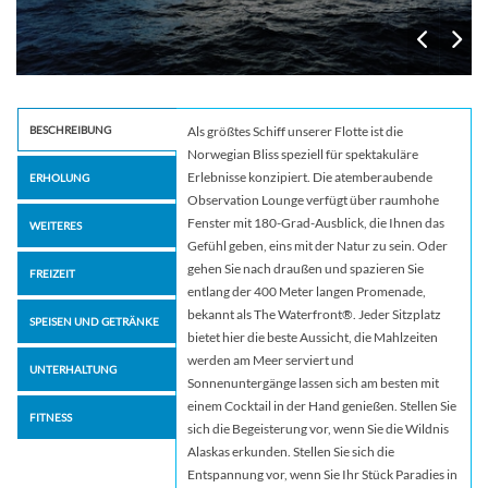
BESCHREIBUNG
Als größtes Schiff unserer Flotte ist die
Norwegian Bliss speziell für spektakuläre
Erlebnisse konzipiert. Die atemberaubende
ERHOLUNG
Observation Lounge verfügt über raumhohe
Fenster mit 180-Grad-Ausblick, die Ihnen das
WEITERES
Gefühl geben, eins mit der Natur zu sein. Oder
gehen Sie nach draußen und spazieren Sie
FREIZEIT
entlang der 400 Meter langen Promenade,
bekannt als The Waterfront®. Jeder Sitzplatz
SPEISEN UND GETRÄNKE
bietet hier die beste Aussicht, die Mahlzeiten
werden am Meer serviert und
UNTERHALTUNG
Sonnenuntergänge lassen sich am besten mit
einem Cocktail in der Hand genießen. Stellen Sie
FITNESS
sich die Begeisterung vor, wenn Sie die Wildnis
Alaskas erkunden. Stellen Sie sich die
Entspannung vor, wenn Sie Ihr Stück Paradies in