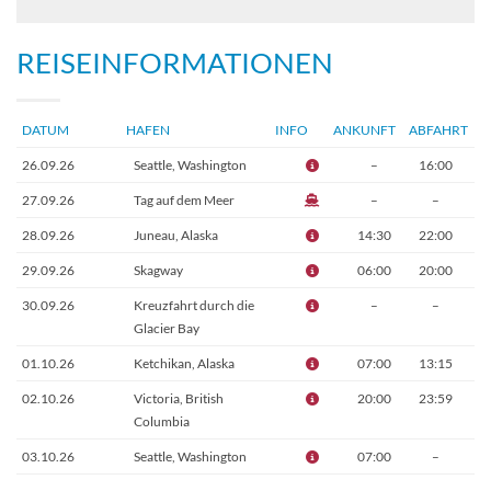
REISEINFORMATIONEN
DATUM
HAFEN
INFO
ANKUNFT
ABFAHRT
26.09.26
Seattle, Washington
–
16:00
27.09.26
Tag auf dem Meer
–
–
28.09.26
Juneau, Alaska
14:30
22:00
29.09.26
Skagway
06:00
20:00
30.09.26
Kreuzfahrt durch die
–
–
Glacier Bay
01.10.26
Ketchikan, Alaska
07:00
13:15
02.10.26
Victoria, British
20:00
23:59
Columbia
03.10.26
Seattle, Washington
07:00
–