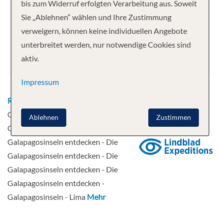
Ihre Kreuzfahrt
bis zum Widerruf erfolgten Verarbeitung aus. Soweit
Sie „Ablehnen“ wählen und Ihre Zustimmung
15 Nächte
National Geographic Delfina
verweigern, können keine individuellen Angebote
Abfahrt
unterbreitet werden, nur notwendige Cookies sind
aktiv.
15.10.2027
Impressum
Route
Quito - Quito - Die
Galapagosinseln entdecken - Die
Ablehnen
Zustimmen
Galapagosinseln entdecken - Die
Galapagosinseln entdecken - Die
Galapagosinseln entdecken - Die
Galapagosinseln entdecken - Die
Galapagosinseln entdecken -
Galapagosinseln - Lima
Mehr