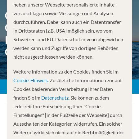
neben unserer Webseite personalisierte Inhalte
GALÁPAGOS BY
vorzuschlagen sowie Messungen und Analysen
durchzuführen. Dabei kann auch ein Datentransfer
CATAMARAN, MACHU
in Drittstaaten [z.B. USA] möglich sein, wo vom
PICCHU AND PERUS LAND
Schweizer- und EU-Datenschutzniveau abgewichen
werden kann und Zugriffe von dortigen Behörden
OF THE INCA
nicht ausgeschlossen werden können.
Weitere Information zu den Cookies finden Sie im
Cookie-Hinweis.
Zusätzliche Informationen zur auf
Cookies basierenden Verarbeitung Ihrer Daten
finden Sie im
Datenschutz.
Sie können zudem
jederzeit Ihre Entscheidung über "Cookie-
Einstellungen" [in der Fußzeile der Webseite] durch
Ausschalten der Kategorien widerrufen. Ein solcher
Widerruf wirkt sich nicht auf die Rechtmäßigkeit der