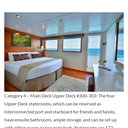
Auf Anfrage
KABINE
AUSWÄHLEN
ANFRAGEN
Category 4 – Main Deck Upper Deck #300-303: The four
Upper Deck staterooms, which can be reserved as
interconnected port and starboard for friends and family,
have ensuite bathrooms, ample storage, and can be set up
with either queen or two twin beds. Staterooms are 172