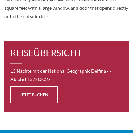
square feet with a large window, and door that opens directly
onto the outside deck.
REISEÜBERSICHT
15 Nächte mit der National Geographic Delfina -
-
Abfahrt 15.10.2027
JETZT BUCHEN