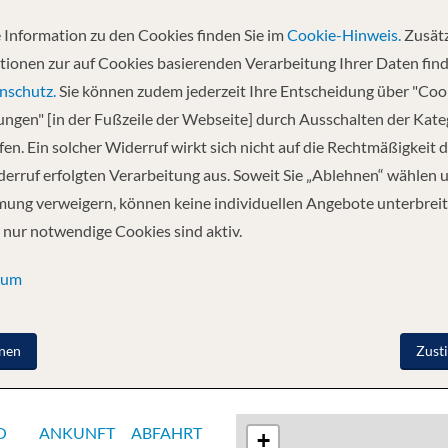
 Information zu den Cookies finden Sie im
Cookie-Hinweis.
Zusätz
Abfahrt
tionen zur auf Cookies basierenden Verarbeitung Ihrer Daten find
lfina
02.07.2027
nschutz.
Sie können zudem jederzeit Ihre Entscheidung über "Coo
lungen" [in der Fußzeile der Webseite] durch Ausschalten der Kat
en. Ein solcher Widerruf wirkt sich nicht auf die Rechtmäßigkeit d
 - Die Galapagosinseln entdecken - Die
erruf erfolgten Verarbeitung aus. Soweit Sie „Ablehnen“ wählen 
tdecken - Die Galapagosinseln entdecken -
ung verweigern, können keine individuellen Angebote unterbreit
Lima
Mehr
 nur notwendige Cookies sind aktiv.
sum
nen
Zust
O
ANKUNFT
ABFAHRT
+