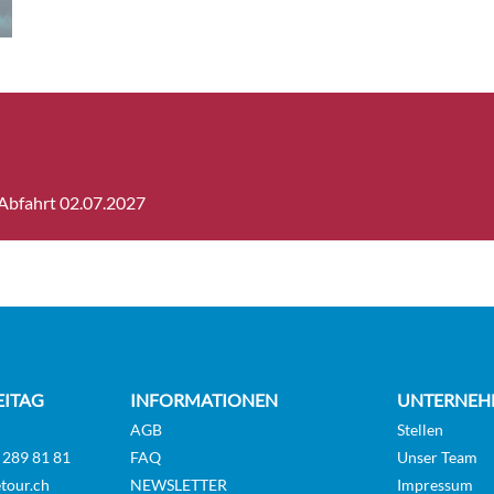
 Abfahrt 02.07.2027
EITAG
INFORMATIONEN
UNTERNEH
AGB
Stellen
 289 81 81
FAQ
Unser Team
tour.ch
NEWSLETTER
Impressum