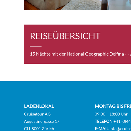
REISEÜBERSICHT
15 Nächte mit der National Geographic Delfina -
-
LADENLOKAL
MONTAG BIS FR
Cruisetour AG
09:00 – 18:00 Uhr
Augustinergasse 17
TELEFON
+41 (0)44
CH-8001 Zürich
E-MAIL
info@cruise