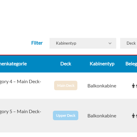
–
–
–
–
–
–
Filter
Kabinentyp
Deck
–
–
nenkategorie
Deck
Kabinentyp
Bele
–
–
–
–
gory 4 – Main Deck-
Balkonkabine
Main Deck
–
–
–
–
gory 5 – Main Deck-
Balkonkabine
Upper Deck