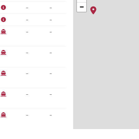
−
–
–
–
–
–
–
–
–
–
–
–
–
–
–
–
–