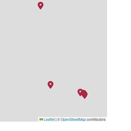
Leaflet
|
©
OpenStreetMap
contributors