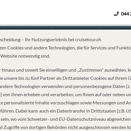
044 
Erwachsene
Kinder
Dauer
tscheidung – Ihr Nutzungserlebnis bei cruisetour.ch
zen Cookies und andere Technologien, die für Services und Funkti
 Website notwendig sind.
RAN, MACHU PICCHU AND PE
 hinaus und soweit Sie einwilligen und „Zustimmen“ auswählen, 
e unsere bis zu fünf Partner als Drittanbieter Cookies auf Ihrem 
 andere Technologien verwenden und personenbezogene Daten [z. 
] von Ihnen erheben und verarbeiten, um Ihnen auf oder neben u
e personalisierte Inhalte vorzuschlagen sowie Messungen und A
führen. Dabei kann auch ein Datentransfer in Drittstaaten [z.B. U
 sein, wo vom Schweizer- und EU-Datenschutzniveau abgewiche
REISEINFORMATIONEN
d Zugriffe von dortigen Behörden nicht ausgeschlossen werden k