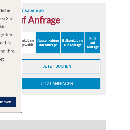
liche
Innenkabine ab
auf Anfrage
en Sie
kie-
egorien
Suite
Innenkabine
Aussenkabine
Balkonkabine
er bis
auf
ausgewählt
auf Anfrage
auf Anfrage
Anfrage
und Ihre
et
JETZT BUCHEN
JETZT ANFRAGEN
immen