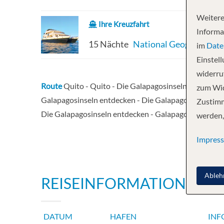
Weitere
Ihre Kreuzfahrt
Informa
15 Nächte
National Geographic De
im
Date
Einstel
widerruf
Route
Quito - Quito - Die Galapagosinseln entdecken
zum Wid
Galapagosinseln entdecken - Die Galapagosinseln en
Zustimm
Die Galapagosinseln entdecken - Galapagosinseln - 
werden,
Impres
Ableh
REISEINFORMATIONEN
DATUM
HAFEN
INF