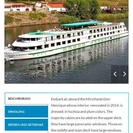
BESCHREIBUNG
Embark at; aboard the MS Infante Don
Henrique whose interior, renovated in 2014, is
dressed; in fuchsia and plum colors. The
ERHOLUNG
majority cabins are located on the upper deck,
they have large panoramic windows. Those on
SPEISEN UND GETRÄNKE
the middle and main deck have large windows.