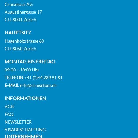
Cruisetour AG
MAIN DECK 1 SINGLE BED CAT A-[A_SGL_PP]
Augustinergasse 17
CH-8001 Zürich
GUAR
Aussenkabine
HAUPTSITZ
Hagenholzstrasse 60
CH-8050 Zürich
Auf Anfrage
MONTAG BIS FREITAG
KABINE
AUSWÄHLEN
ANFRAGEN
09:00 – 18:00 Uhr
TELEFON
+41 (0)44 289 81 81
E-MAIL
info@cruisetour.ch
INTERMEDIATE DECK 2 SEPARABLE BEDS CAT B-
INFORMATIONEN
[B_GLS_P2]
AGB
FAQ
GUAR
NEWSLETTER
Aussenkabine
VISABESCHAFFUNG
UNTERNEHMEN