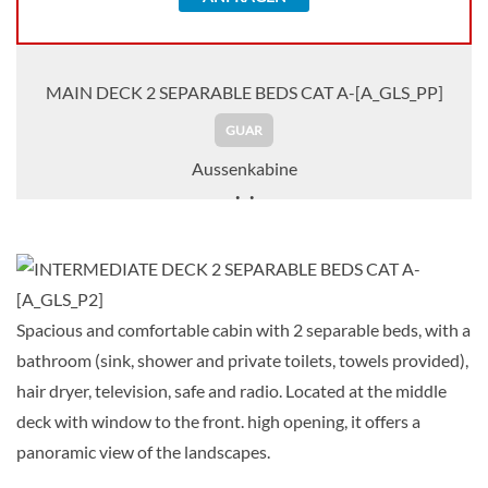
MAIN DECK 2 SEPARABLE BEDS CAT A-[A_GLS_PP]
GUAR
Aussenkabine
Auf Anfrage
KABINE
AUSWÄHLEN
ANFRAGEN
Spacious and comfortable cabin with 2 separable beds, with a
bathroom (sink, shower and private toilets, towels provided),
hair dryer, television, safe and radio. Located at the middle
UPPER DECK 2 SEPARABLE BEDS CAT A-[A_GLS_PS]
deck with window to the front. high opening, it offers a
GUAR
panoramic view of the landscapes.
Aussenkabine