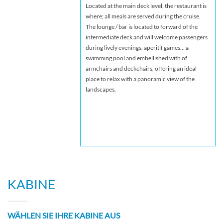
Located at the main deck level, the restaurant is
where; all meals are served during the cruise.
The lounge / bar is located to forward of the
intermediate deck and will welcome passengers
during lively evenings, aperitif games… a
swimming pool and embellished with of
armchairs and deckchairs, offering an ideal
place to relax with a panoramic view of the
landscapes.
KABINE
WÄHLEN SIE IHRE KABINE AUS