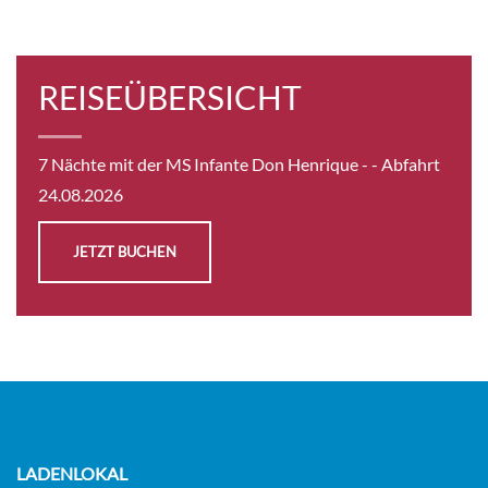
Auf Anfrage
REISEÜBERSICHT
KABINE
AUSWÄHLEN
ANFRAGEN
7 Nächte mit der MS Infante Don Henrique -
- Abfahrt
24.08.2026
INTERMEDIATE DECK 1 SINGLE BED CAT A-[A_SGL_P2]
JETZT BUCHEN
GUAR
Aussenkabine
Auf Anfrage
KABINE
AUSWÄHLEN
ANFRAGEN
LADENLOKAL