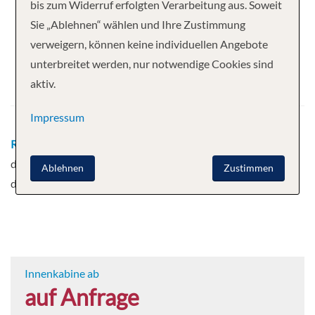
Ihre Kreuzfahrt
bis zum Widerruf erfolgten Verarbeitung aus. Soweit
Sie „Ablehnen“ wählen und Ihre Zustimmung
7 Nächte
MS Infante Don Henrique
verweigern, können keine individuellen Angebote
Abfahrt
unterbreitet werden, nur notwendige Cookies sind
aktiv.
24.08.2026
Impressum
Route
Porto - Porto - Regua - Regua - Vega
de Teron - Barca d'Alva - Salamanca - Barca
Ablehnen
Zustimmen
d'Alva - Ferradossa - Pinhao, Portugal
Mehr
Innenkabine ab
auf Anfrage