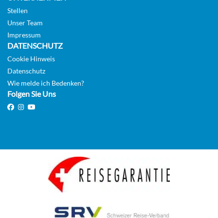
Stellen
Auf Anfrage
Unser Team
KABINE
Impressum
AUSWÄHLEN
ANFRAGEN
DATENSCHUTZ
Cookie Hinweis
Datenschutz
MAIN DECK 2 SEPARABLE BEDS CAT B-[B_GLS_PP]
Wie melde ich Bedenken?
Folgen Sie Uns
GUAR
Aussenkabine
Auf Anfrage
KABINE
AUSWÄHLEN
ANFRAGEN