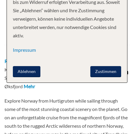
Ihre Kreuzfahrt
bis zum Widerruf erfolgten Verarbeitung aus. Soweit
Sie „Ablehnen“ wählen und Ihre Zustimmung
10 Nächte
MS Nordnorge
verweigern, können keine individuellen Angebote
Abfahrt
unterbreitet werden, nur notwendige Cookies sind
aktiv.
06.10.2026
Impressum
Route
Bergen - Floro - Molde -
Kristiansund - Rorvik - Bronnoysund -
Ablehnen
Zustimmen
Svolvaer - Stokmarknes - Skjervøy -
Øksfjord
Mehr
Explore Norway from Hurtigruten while sailing through
some of the most stunning coastal scenery on the planet. Go
on an unforgettable cruise from the magnificent fjords of the
south to the rugged Arctic wilderness of northern Norway,