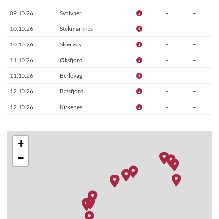
09.10.26
Svolvaer
–
–
10.10.26
Stokmarknes
–
–
10.10.26
Skjervøy
–
–
11.10.26
Øksfjord
–
–
11.10.26
Berlevag
–
–
12.10.26
Batsfjord
–
–
12.10.26
Kirkenes
–
–
12.10.26
Berlevag
–
–
13.10.26
Mehamn
–
–
+
13.10.26
Tromsø
–
–
−
14.10.26
Tromsø
–
–
14.10.26
Stamsund
–
–
15.10.26
Bodo
–
–
15.10.26
Rorvik
–
–