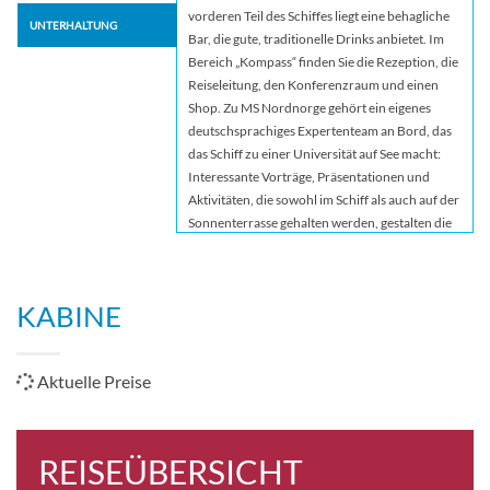
vorderen Teil des Schiffes liegt eine behagliche
UNTERHALTUNG
Bar, die gute, traditionelle Drinks anbietet. Im
Bereich „Kompass“ finden Sie die Rezeption, die
Reiseleitung, den Konferenzraum und einen
Shop. Zu MS Nordnorge gehört ein eigenes
deutschsprachiges Expertenteam an Bord, das
das Schiff zu einer Universität auf See macht:
Interessante Vorträge, Präsentationen und
Aktivitäten, die sowohl im Schiff als auch auf der
Sonnenterrasse gehalten werden, gestalten die
Reise spannend und lehrreich. Die Themen
hängen von der Jahreszeit und den Gewässern
ab, die wir durchfahren. Das Expertenteam
KABINE
bietet täglich ein Vortrags- und
Präsentationsprogramm sowie ein abendliches
Beisammensein an. An Deck können Sie mit
Aktuelle Preise
direktem Bezug zu den Sehenswürdigkeiten
entlang der Küste mehr über Natur, Kultur und
andere Phänomene lernen. Außerdem
vermittelt Ihnen das Expertenteam die
REISEÜBERSICHT
Bedeutung des einzigartigen norwegischen