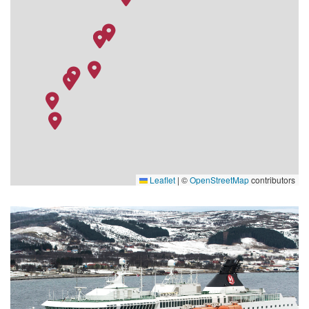
16.10.26
Trondheim
–
–
Leaflet
|
©
OpenStreetMap
contributors
Bakery