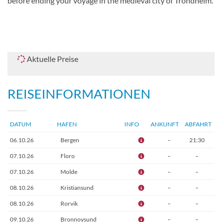
before ending your voyage in the medieval city of Trondheim.
Aktuelle Preise
REISEINFORMATIONEN
DATUM
HAFEN
INFO
ANKUNFT
ABFAHRT
06.10.26
Bergen
–
21:30
07.10.26
Floro
–
–
07.10.26
Molde
–
–
08.10.26
Kristiansund
–
–
08.10.26
Rorvik
–
–
09.10.26
Bronnoysund
–
–