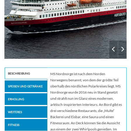
BESCHREIBUNG
MS Nordnorge ist nach dem Norden
Norwegens benannt, von dem der größte Teil
oberhalb des nördlichen Polarkreises liegt. MS
SPEISEN UND GETRÄNKE
Nordnorge wurde 2016 neu in Stand gesetzt
und strahlt nun im Glanz eines modernen,
ERHOLUNG
arktisch-inspirierten Interieurs. An Bord gibt es
drei verschiedene Restaurants, die „Multe“
WEITERES
Bäckerei und Eisbar, eine Sauna und einen
Fitnessraum. An Deck können Sie die Aussicht
FITNESS
aus einem der zwei Whirlpools genießen. Im