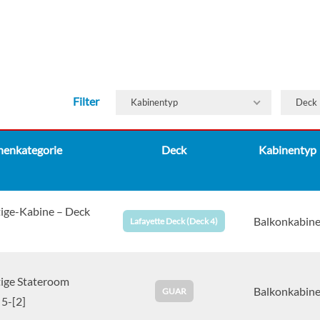
Filter
Kabinentyp
Deck
nenkategorie
Deck
Kabinentyp
tige-Kabine – Deck
Balkonkabin
Lafayette Deck (Deck 4)
tige Stateroom
Balkonkabin
GUAR
5-[2]