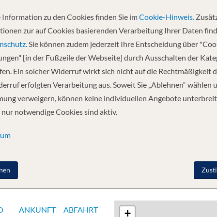
 Information zu den Cookies finden Sie im
Cookie-Hinweis.
Zusätz
Abfahrt
tionen zur auf Cookies basierenden Verarbeitung Ihrer Daten find
09.12.2026
nschutz.
Sie können zudem jederzeit Ihre Entscheidung über "Coo
lungen" [in der Fußzeile der Webseite] durch Ausschalten der Kat
en. Ein solcher Widerruf wirkt sich nicht auf die Rechtmäßigkeit d
e - Crossing The Drake Passage - Antarctic
erruf erfolgten Verarbeitung aus. Soweit Sie „Ablehnen“ wählen 
- Antarctic Peninsula - Antarctic Peninsula
ung verweigern, können keine individuellen Angebote unterbreit
 nur notwendige Cookies sind aktiv.
sum
nen
Zust
O
ANKUNFT
ABFAHRT
+