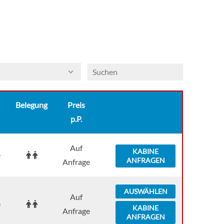
unaufdringliche Farbtöne, die hie und da von einem
lebendigen Rottupfer aufgelockert werden.
Belegung
Preis
p.P.
Auf
KABINE
e
ANFRAGEN
Anfrage
AUSWÄHLEN
Auf
e
KABINE
Anfrage
ANFRAGEN