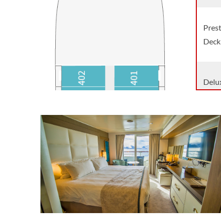
Pres
Deck 
Delu
3-[D
Prest
[4]
Prest
[5]