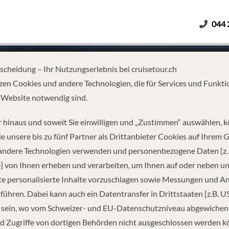
044 
Erwachsene
Kinder
Dauer
tscheidung – Ihr Nutzungserlebnis bei cruisetour.ch
zen Cookies und andere Technologien, die für Services und Funkti
 Website notwendig sind.
CA – USHUAIA TO USHUAIA
 hinaus und soweit Sie einwilligen und „Zustimmen“ auswählen, 
e unsere bis zu fünf Partner als Drittanbieter Cookies auf Ihrem 
 andere Technologien verwenden und personenbezogene Daten [z. 
] von Ihnen erheben und verarbeiten, um Ihnen auf oder neben u
e personalisierte Inhalte vorzuschlagen sowie Messungen und A
führen. Dabei kann auch ein Datentransfer in Drittstaaten [z.B. U
 sein, wo vom Schweizer- und EU-Datenschutzniveau abgewiche
REISEINFORMATIONEN
d Zugriffe von dortigen Behörden nicht ausgeschlossen werden k