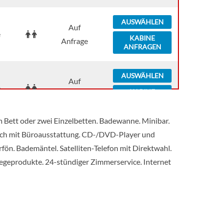
AUSWÄHLEN
Auf
e
KABINE
Anfrage
ANFRAGEN
AUSWÄHLEN
Auf
e
KABINE
Anfrage
ANFRAGEN
m Bett oder zwei Einzelbetten. Badewanne. Minibar.
AUSWÄHLEN
tisch mit Büroausstattung. CD-/DVD-Player und
Auf
KABINE
fön. Bademäntel. Satelliten-Telefon mit Direktwahl.
Anfrage
ANFRAGEN
egeprodukte. 24-stündiger Zimmerservice. Internet
AUSWÄHLEN
Auf
KABINE
Anfrage
ANFRAGEN