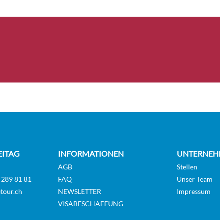
rior-Kabine – Deck
Suite
Champollion Deck (Deck 3)
e-Suite – Deck 6-
Suite
France Deck (Deck 6)
’s Suite – Deck 6-
Suite
France Deck (Deck 6)
EITAG
INFORMATIONEN
UNTERNEH
AGB
Stellen
 289 81 81
FAQ
Unser Team
tour.ch
NEWSLETTER
Impressum
VISABESCHAFFUNG