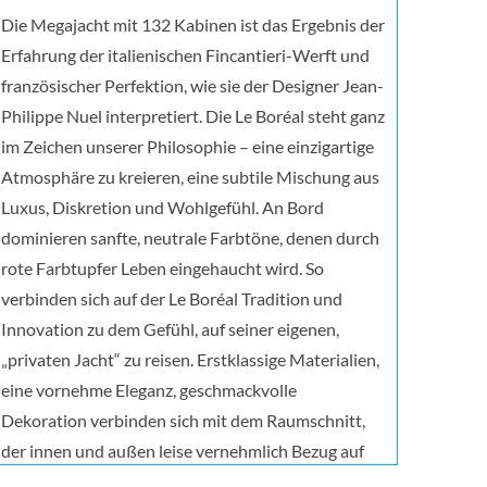
Die Megajacht mit 132 Kabinen ist das Ergebnis der
Erfahrung der italienischen Fincantieri-Werft und
französischer Perfektion, wie sie der Designer Jean-
Philippe Nuel interpretiert. Die Le Boréal steht ganz
im Zeichen unserer Philosophie – eine einzigartige
Atmosphäre zu kreieren, eine subtile Mischung aus
Luxus, Diskretion und Wohlgefühl. An Bord
dominieren sanfte, neutrale Farbtöne, denen durch
rote Farbtupfer Leben eingehaucht wird. So
verbinden sich auf der Le Boréal Tradition und
Innovation zu dem Gefühl, auf seiner eigenen,
„privaten Jacht“ zu reisen. Erstklassige Materialien,
eine vornehme Eleganz, geschmackvolle
Dekoration verbinden sich mit dem Raumschnitt,
der innen und außen leise vernehmlich Bezug auf
die Seefahrerei nimmt. An Bord dominieren ruhige,