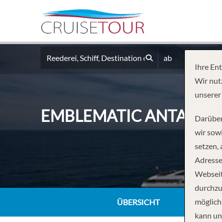
ab
Ihre En
Wir nut
unserer
EMBLEMATIC ANTARCTI
Darüber
wir sowi
setzen,
Adresse
Webseit
durchzu
möglich
ÜBERSICHT
kann un