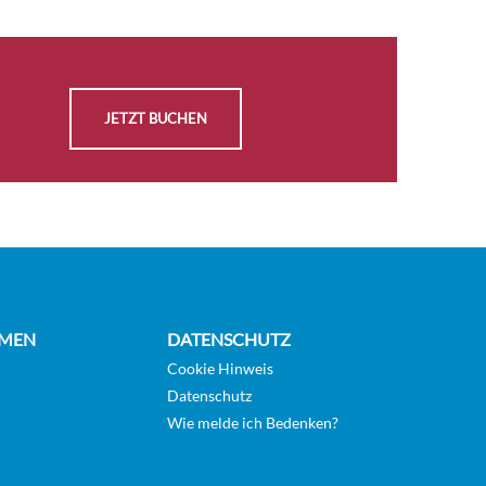
AUSWÄHLEN
Auf
KABINE
Anfrage
ANFRAGEN
JETZT BUCHEN
AUSWÄHLEN
Auf
KABINE
Anfrage
ANFRAGEN
AUSWÄHLEN
Auf
KABINE
Anfrage
ANFRAGEN
MEN
DATENSCHUTZ
Cookie Hinweis
Datenschutz
Wie melde ich Bedenken?