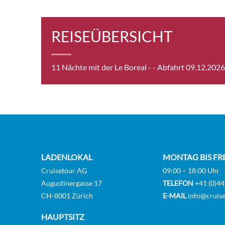
Supe
REISEÜBERSICHT
3-[6]
11 Nächte mit der Le Boreal -
- Abfahrt 09.12.2026
Delux
[DS]
Owner
[OS]
LADENLOKAL
MONTAG BIS FR
Cruisetour AG
09:00 – 18:00 Uhr
Augustinergasse 17
TELEFON
+41 (0)44
CH-8001 Zürich
E-MAIL
info@cruise
HAUPTSITZ