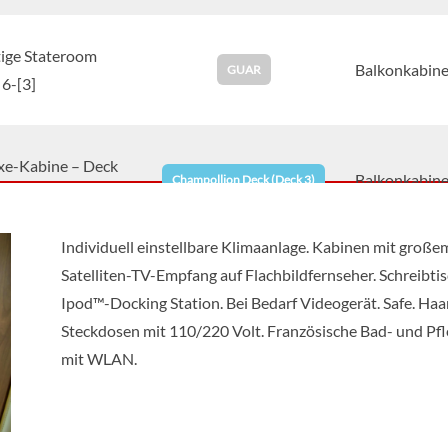
tige Stateroom
Balkonkabin
GUAR
6-[3]
xe-Kabine – Deck
Balkonkabin
Champollion Deck (Deck 3)
]
Individuell einstellbare Klimaanlage. Kabinen mit große
Satelliten-TV-Empfang auf Flachbildfernseher. Schreib
ige Suite – Deck 5-
Suite
Normandie Deck (Deck 5)
Ipod™-Docking Station. Bei Bedarf Videogerät. Safe. Haar
Steckdosen mit 110/220 Volt. Französische Bad- und Pfl
mit WLAN.
ige Suite Deck 6-
Suite
GUAR