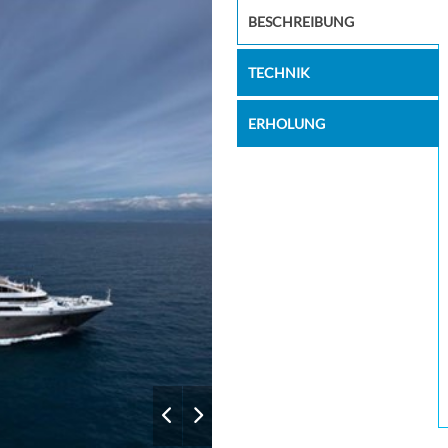
4639503
BESCHREIBUNG
–
–
TECHNIK
–
–
ERHOLUNG