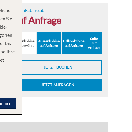
liche
Innenkabine ab
auf Anfrage
en Sie
kie-
egorien
Suite
Innenkabine
Aussenkabine
Balkonkabine
er bis
auf
ausgewählt
auf Anfrage
auf Anfrage
Anfrage
und Ihre
et
JETZT BUCHEN
JETZT ANFRAGEN
immen