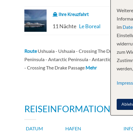
Weitere
Ihre Kreuzfahrt
Informa
11 Nächte
Le Boreal
im
Date
Einstel
widerruf
Route
Ushuaia - Ushuaia - Crossing The Drake Passag
zum Wid
Peninsula - Antarctic Peninsula - Antarctic Peninsula 
Zustimm
- Crossing The Drake Passage
Mehr
werden,
Impres
Ableh
REISEINFORMATIONEN
DATUM
HAFEN
INF