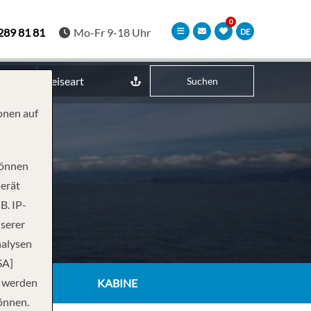
289 81 81
Mo-Fr 9-18 Uhr
DE
Reiseart
Suchen
onen auf
können
Gerät
B. IP-
nserer
nalysen
SA]
n werden
KABINE
önnen.