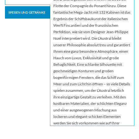
Flotte der Compagnie du Ponant hinzu. Diese
fantastische Mega-Jacht mit 132 Kabinen ist das
SPEISEN UND GETRÄNKE
Ergebnis der Schiffsbaukunst der italienischen
Werft Fincantieri und der französischen
Perfektion, wie sie vom Designer Jean-Philippe
Nuel interpretiert wird. Die L’Austral bleibt
unserer Philosophie absolut treu und garantiert
Ihnen eine ganz besondere Atmosphäre, einen
Hauch von Luxus, Exklusivität und große
Behaglichkeit. Eine schlanke Silhouette mit
geschmeidigen Konturen und großen
bogenförmigen Fenstern, die das Schiff zum
Meer und zum Licht hin öffnen – so viele Details
spielen zusammen, um der L’Austral letztlich
ihre einzigartige Gestalt zu verleihen. Mit den
kostbaren Materialien, der schlichten Eleganz
und einer ausgewogenen Mischung aus
lockeren und elegant-schicken Elementen
werden Sie sich vorkommen wie auf Ihrer
eigenen Privatjacht. Das Design vereint
Tradition und Innovation und lässt wahren