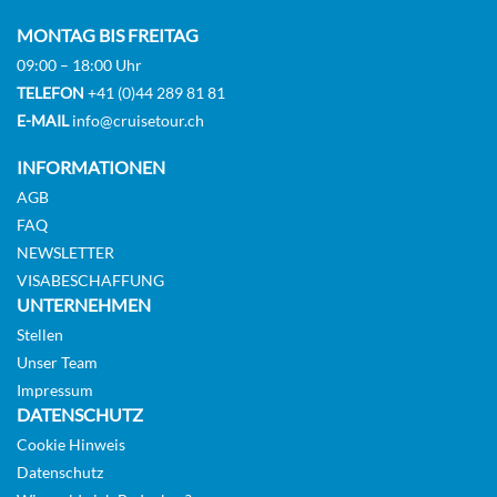
Suite
MONTAG BIS FREITAG
09:00 – 18:00 Uhr
Auf Anfrage
TELEFON
+41 (0)44 289 81 81
E-MAIL
info@cruisetour.ch
KABINE
AUSWÄHLEN
ANFRAGEN
INFORMATIONEN
AGB
FAQ
Superior Stateroom-[6]
NEWSLETTER
VISABESCHAFFUNG
Bengale Deck (Deck 5)
UNTERNEHMEN
Suite
Stellen
Unser Team
Impressum
Auf Anfrage
DATENSCHUTZ
Cookie Hinweis
KABINE
AUSWÄHLEN
ANFRAGEN
Datenschutz