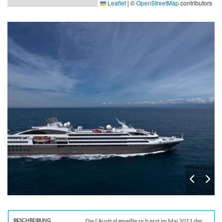
Leaflet
|
©
OpenStreetMap
contributors
2
BESCHREIBUNG
Die L’Austral gesellte sich erst im Mai 2011 der