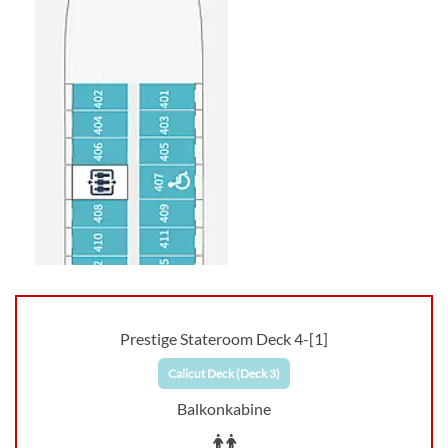
Reiserouten, laufen Sie Häfen an, die den
großen Schiffen zumeist verwehrt bleiben,
genießen Sie ein schickes und elegantes Jacht-
Ambiente, einen persönlichen und kultivierten
Service sowie eine hervorragende Küche.
Prestige Stateroom Deck 4-[1]
Calicut Deck (Deck 3)
Balkonkabine