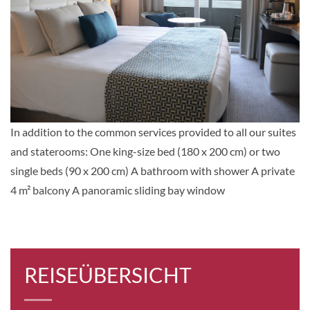
Prestige Stateroom Deck 6-[3]
GUAR
Balkonkabine
Auf Anfrage
KABINE
In addition to the common services provided to all our suites
AUSWÄHLEN
ANFRAGEN
and staterooms: One king-size bed (180 x 200 cm) or two
single beds (90 x 200 cm) A bathroom with shower A private
4 m² balcony A panoramic sliding bay window
Deluxe Stateroom-[D]
Bengale Deck (Deck 5)
Balkonkabine
REISEÜBERSICHT
Auf Anfrage