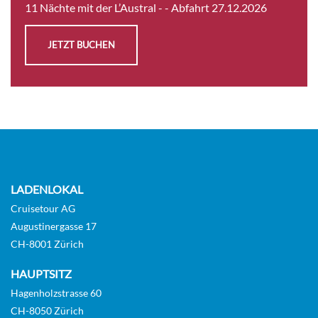
KABINE
11 Nächte mit der L’Austral -
- Abfahrt 27.12.2026
AUSWÄHLEN
ANFRAGEN
JETZT BUCHEN
Prestige Deck 5 Suite-[4]
Chandernagor Deck (Deck 4)
Suite
Auf Anfrage
LADENLOKAL
KABINE
Cruisetour AG
AUSWÄHLEN
ANFRAGEN
Augustinergasse 17
CH-8001 Zürich
HAUPTSITZ
Prestige Suite Deck 6-[5]
Hagenholzstrasse 60
GUAR
CH-8050 Zürich