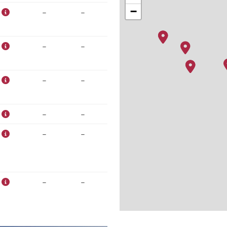
−
–
–
–
–
–
–
–
–
–
–
–
–