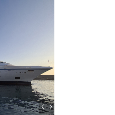
–
–
Lobby_Dec
–
–
–
–
–
–