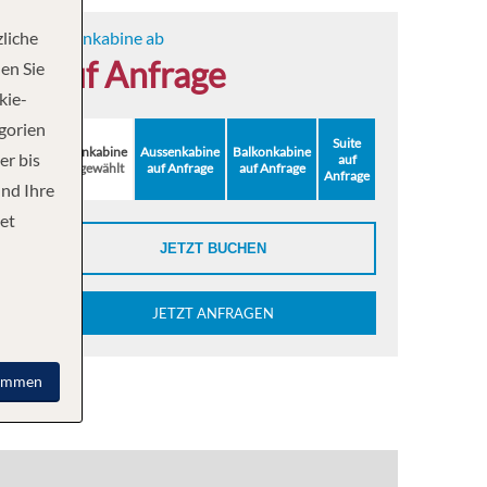
liche
Innenkabine ab
auf Anfrage
en Sie
kie-
egorien
Suite
Innenkabine
Aussenkabine
Balkonkabine
er bis
auf
ausgewählt
auf Anfrage
auf Anfrage
Anfrage
und Ihre
et
JETZT BUCHEN
JETZT ANFRAGEN
immen