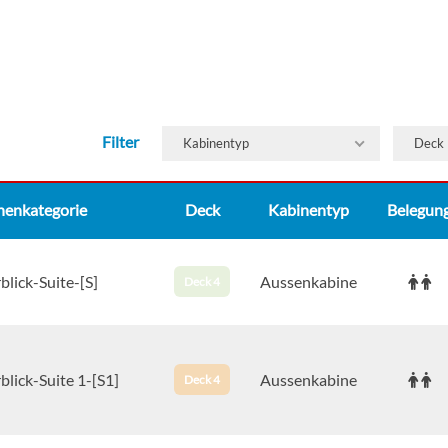
Filter
Kabinentyp
Deck
nenkategorie
Deck
Kabinentyp
Belegun
lick-Suite-[S]
Aussenkabine
Deck 4
lick-Suite 1-[S1]
Aussenkabine
Deck 4