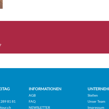
on-Suite-[BS]
Balkonkabine
Deck 5
n-Suite 1-[BS1]
Balkonkabine
Deck 6
7
Balcony Suite-[SBS]
Balkonkabine
Deck 5
Balcony Suite-[SBS1]
Balkonkabine
EITAG
INFORMATIONEN
UNTERNEH
Deck 6
AGB
Stellen
 289 81 81
FAQ
Unser Team
tour.ch
NEWSLETTER
Impressum