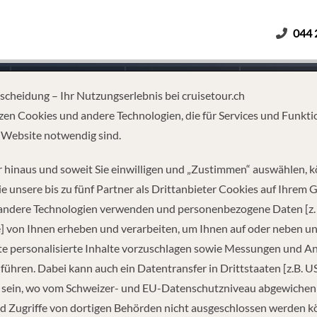
044 
Erwachsene
Kinder
Dauer
tscheidung – Ihr Nutzungserlebnis bei cruisetour.ch
zen Cookies und andere Technologien, die für Services und Funkti
 Website notwendig sind.
 hinaus und soweit Sie einwilligen und „Zustimmen“ auswählen, 
e unsere bis zu fünf Partner als Drittanbieter Cookies auf Ihrem 
 andere Technologien verwenden und personenbezogene Daten [z. 
] von Ihnen erheben und verarbeiten, um Ihnen auf oder neben u
e personalisierte Inhalte vorzuschlagen sowie Messungen und A
führen. Dabei kann auch ein Datentransfer in Drittstaaten [z.B. U
 sein, wo vom Schweizer- und EU-Datenschutzniveau abgewiche
REISEINFORMATIONEN
d Zugriffe von dortigen Behörden nicht ausgeschlossen werden k