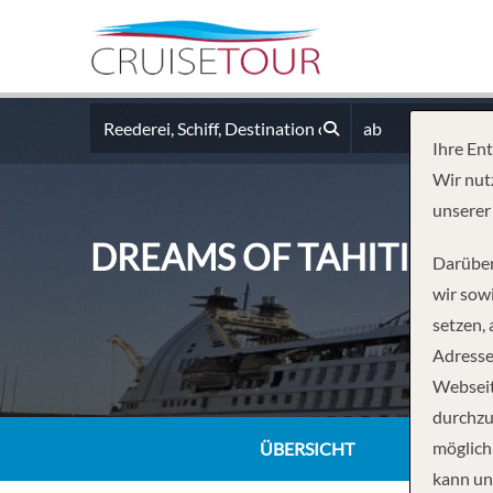
ab
Ihre En
Wir nut
unserer
DREAMS OF TAHITI
Darüber
wir sowi
setzen,
Adresse
Webseit
durchzu
möglich
ÜBERSICHT
kann un