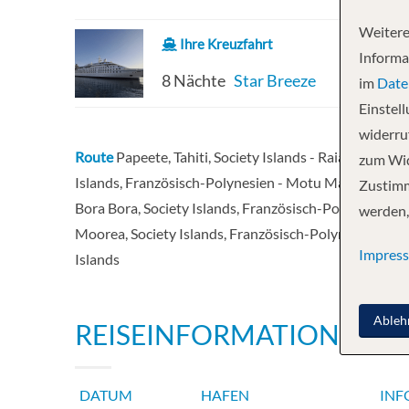
Weitere
Ihre Kreuzfahrt
Informa
8 Nächte
Star Breeze
im
Date
Einstel
widerruf
Route
Papeete, Tahiti, Society Islands - Raiatea, Socie
zum Wid
Islands, Französisch-Polynesien - Motu Mahaea (Tahaa
Zustimm
Bora Bora, Society Islands, Französisch-Polynesien - 
werden,
Moorea, Society Islands, Französisch-Polynesien - Papee
Impres
Islands
Ableh
REISEINFORMATIONEN
DATUM
HAFEN
INF