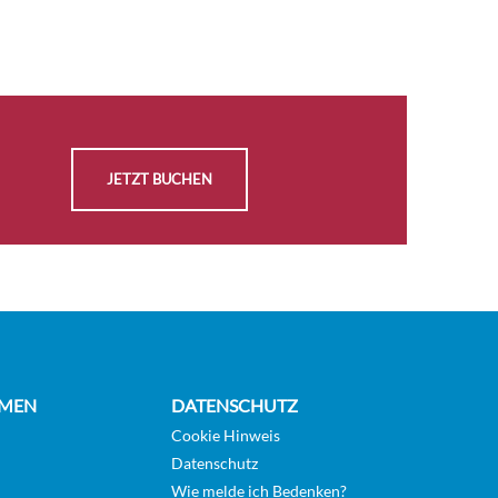
AUSWÄHLEN
Auf
KABINE
Anfrage
ANFRAGEN
AUSWÄHLEN
Auf
KABINE
Anfrage
JETZT BUCHEN
ANFRAGEN
AUSWÄHLEN
Auf
KABINE
Anfrage
ANFRAGEN
AUSWÄHLEN
Auf
MEN
DATENSCHUTZ
KABINE
Anfrage
ANFRAGEN
Cookie Hinweis
Datenschutz
Wie melde ich Bedenken?