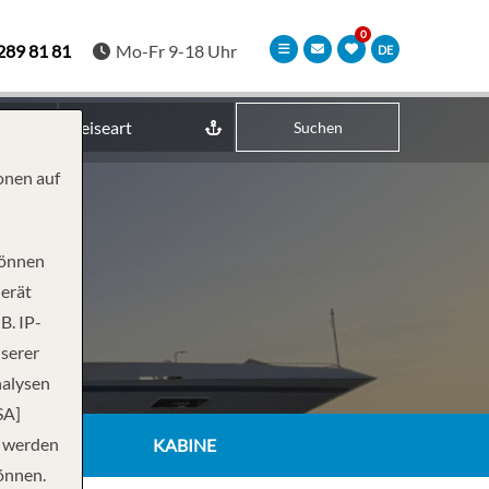
289 81 81
Mo-Fr 9-18 Uhr
DE
Reiseart
Suchen
onen auf
können
Gerät
B. IP-
nserer
nalysen
SA]
n werden
KABINE
önnen.