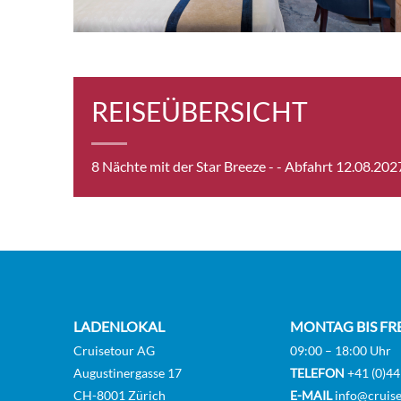
Balk
REISEÜBERSICHT
Balko
8 Nächte mit der Star Breeze -
- Abfahrt 12.08.202
Star 
Star 
LADENLOKAL
MONTAG BIS FR
Cruisetour AG
09:00 – 18:00 Uhr
Augustinergasse 17
TELEFON
+41 (0)44
CH-8001 Zürich
E-MAIL
info@cruise