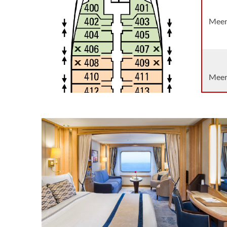
Meerb
Meerb
Star 
Star 
[SS1]