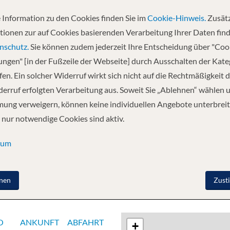
 Information zu den Cookies finden Sie im
Cookie-Hinweis.
Zusätz
Abfahrt
tionen zur auf Cookies basierenden Verarbeitung Ihrer Daten find
12.08.2027
nschutz.
Sie können zudem jederzeit Ihre Entscheidung über "Coo
lungen" [in der Fußzeile der Webseite] durch Ausschalten der Kat
en. Ein solcher Widerruf wirkt sich nicht auf die Rechtmäßigkeit d
ty Islands, Französisch-Polynesien - Raiatea, Society
erruf erfolgten Verarbeitung aus. Soweit Sie „Ablehnen“ wählen 
) - Bora Bora, Society Islands, Französisch-Polynesien -
ung verweigern, können keine individuellen Angebote unterbreit
Huahine, Society Islands, Französisch-Polynesien -
 nur notwendige Cookies sind aktiv.
te, Tahiti, Society Islands - Papeete, Tahiti, Society
sum
nen
Zust
O
ANKUNFT
ABFAHRT
+