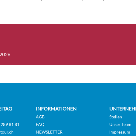
.2026
EITAG
INFORMATIONEN
UNTERNEH
AGB
Stellen
 289 81 81
FAQ
Unser Team
tour.ch
NEWSLETTER
Impressum