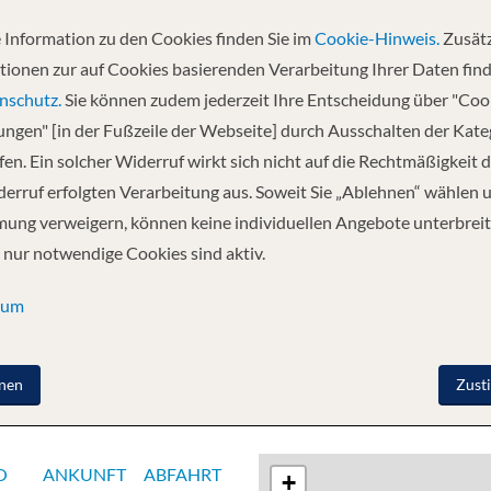
 Information zu den Cookies finden Sie im
Cookie-Hinweis.
Zusätz
Abfahrt
tionen zur auf Cookies basierenden Verarbeitung Ihrer Daten find
02.12.2026
nschutz.
Sie können zudem jederzeit Ihre Entscheidung über "Coo
lungen" [in der Fußzeile der Webseite] durch Ausschalten der Kat
en. Ein solcher Widerruf wirkt sich nicht auf die Rechtmäßigkeit d
rnstein - Melk - Passau - Regensburg - Kelheim -
erruf erfolgten Verarbeitung aus. Soweit Sie „Ablehnen“ wählen 
ung verweigern, können keine individuellen Angebote unterbreit
 nur notwendige Cookies sind aktiv.
sum
nen
Zust
O
ANKUNFT
ABFAHRT
+