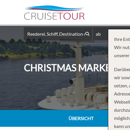
ab
Ihre En
Wir nut
unserer
CHRISTMAS MARKETS OF
Darüber
wir sowi
setzen,
Adresse
Webseit
durchzu
möglich
ÜBERSICHT
kann un