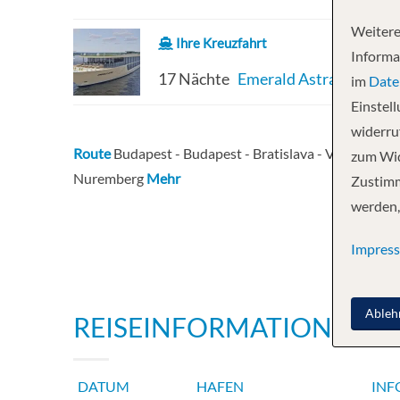
Weitere
Ihre Kreuzfahrt
Informa
17 Nächte
Emerald Astra
im
Date
Einstel
widerruf
Route
Budapest - Budapest - Bratislava - Vienna - Dü
zum Wid
Nuremberg
Mehr
Zustimm
werden,
Impres
Ableh
REISEINFORMATIONEN
DATUM
HAFEN
INF