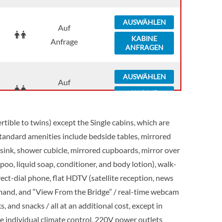
AUSWÄHLEN
Auf
KABINE
Anfrage
ANFRAGEN
AUSWÄHLEN
Auf
KABINE
Anfrage
ANFRAGEN
tible to twins) except the Single cabins, which are
AUSWÄHLEN
Standard amenities include bedside tables, mirrored
Auf
KABINE
sink, shower cubicle, mirrored cupboards, mirror over
Anfrage
ANFRAGEN
poo, liquid soap, conditioner, and body lotion), walk-
rect-dial phone, flat HDTV (satellite reception, news
AUSWÄHLEN
Auf
mand, and “View From the Bridge” / real-time webcam
KABINE
Anfrage
, and snacks / all at an additional cost, except in
ANFRAGEN
e individual climate control, 220V power outlets