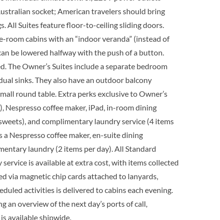
ustralian socket; American travelers should bring
AUSWÄHLEN
Auf
. All Suites feature floor-to-ceiling sliding doors.
KABINE
Anfrage
e-room cabins with an “indoor veranda” (instead of
ANFRAGEN
an be lowered halfway with the push of a button.
ded. The Owner’s Suites include a separate bedroom
AUSWÄHLEN
Auf
 dual sinks. They also have an outdoor balcony
KABINE
Anfrage
mall round table. Extra perks exclusive to Owner’s
ANFRAGEN
), Nespresso coffee maker, iPad, in-room dining
 sweets), and complimentary laundry service (4 items
s a Nespresso coffee maker, en-suite dining
mentary laundry (2 items per day). All Standard
ervice is available at extra cost, with items collected
ed via magnetic chip cards attached to lanyards,
eduled activities is delivered to cabins each evening.
g an overview of the next day’s ports of call,
is available shipwide.