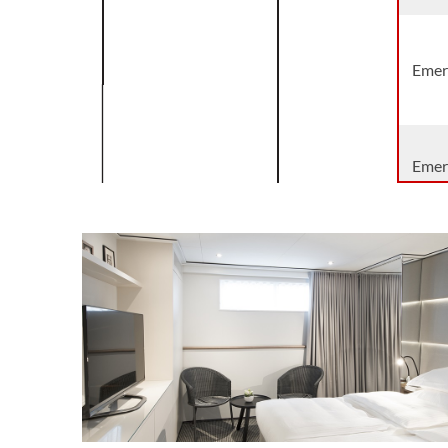
Emer
Emer
Suite
Emer
Suite
Emer
Suite