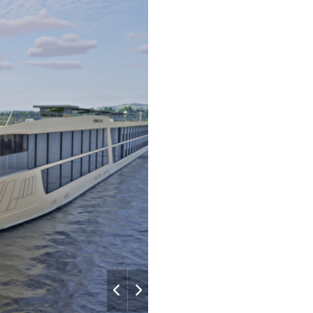
–
–
Iron
–
–
–
–
–
–
–
–
–
–
–
–
–
–
–
–
–
–
–
–
–
–