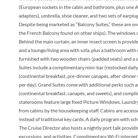
(European sockets in the cabin and bathroom, plus one A
adapters), umbrella, shoe cleaner, and two sets of earplugs
 Balcony Suite-[S]
Suite
Horizon Deck
Despite being marketed as “Balcony Suites,” these are on
the French Balcony found on other ships). The windows c
Behind the main curtain, an inner insect screen is provi
r’s One Bedroom Suite-
and a lounge/living area with sofa, plus a bathroom with
Suite
Horizon Deck
furnished with two wooden chairs (padded seats) and a s
Suites include a complimentary mini-bar (restocked daily
(continental breakfast, pre-dinner canapés, after-dinner
per day). Grand Suites come with additional perks such a
(continental breakfast, canapés, and sweets), and compli
staterooms feature large fixed Picture Windows. Laundry s
from cabins by the housekeeping staff. Cabins are access
instead of traditional key cards. A daily program with sch
The Cruise Director also hosts a nightly port talk providin
excursions, and activities. Complimentary Wi-Fi internet 