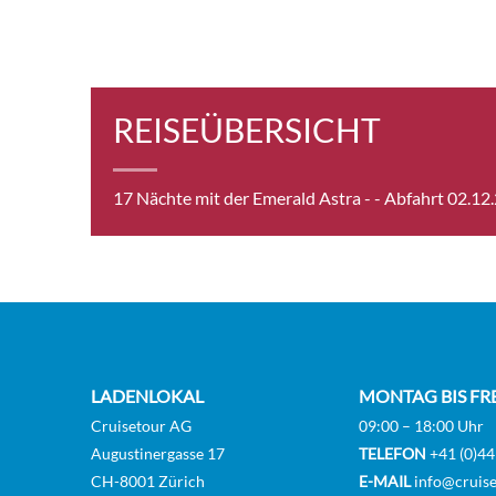
REISEÜBERSICHT
17 Nächte mit der Emerald Astra -
- Abfahrt 02.12
LADENLOKAL
MONTAG BIS FR
Cruisetour AG
09:00 – 18:00 Uhr
Augustinergasse 17
TELEFON
+41 (0)44
CH-8001 Zürich
E-MAIL
info@cruise