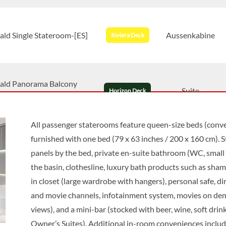
ald Single Stateroom-[ES]
Aussenkabine
Riviera Deck
ald Panorama Balcony
Suite
Horizon Deck
-[A]
All passenger staterooms feature queen-size beds (conver
furnished with one bed (79 x 63 inches / 200 x 160 cm). 
ald Panorama Balcony
Suite
Vista Deck
panels by the bed, private en-suite bathroom (WC, small 
-[B]
the basin, clothesline, luxury bath products such as sham
in closet (large wardrobe with hangers), personal safe, di
ald Panorama Balcony
and movie channels, infotainment system, movies on de
Suite
Vista Deck
-[C]
views), and a mini-bar (stocked with beer, wine, soft drinks
Owner’s Suites). Additional in-room conveniences includ