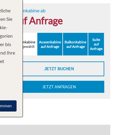
liche
Innenkabine ab
auf Anfrage
en Sie
kie-
egorien
Suite
Innenkabine
Aussenkabine
Balkonkabine
er bis
auf
ausgewählt
auf Anfrage
auf Anfrage
Anfrage
und Ihre
et
JETZT BUCHEN
JETZT ANFRAGEN
immen