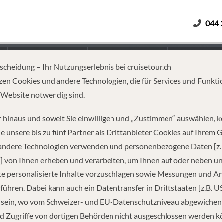
044 
Erwachsene
Kinder
Dauer
tscheidung – Ihr Nutzungserlebnis bei cruisetour.ch
zen Cookies und andere Technologien, die für Services und Funkti
 Website notwendig sind.
 EUROPE & PARIS – BUD TO P
 hinaus und soweit Sie einwilligen und „Zustimmen“ auswählen, 
e unsere bis zu fünf Partner als Drittanbieter Cookies auf Ihrem 
 andere Technologien verwenden und personenbezogene Daten [z. 
] von Ihnen erheben und verarbeiten, um Ihnen auf oder neben u
e personalisierte Inhalte vorzuschlagen sowie Messungen und A
führen. Dabei kann auch ein Datentransfer in Drittstaaten [z.B. U
 sein, wo vom Schweizer- und EU-Datenschutzniveau abgewiche
REISEINFORMATIONEN
d Zugriffe von dortigen Behörden nicht ausgeschlossen werden k