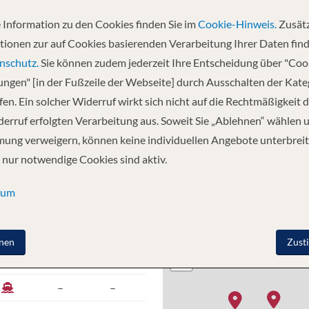
 Information zu den Cookies finden Sie im
Cookie-Hinweis.
Zusätz
Abfahrt
tionen zur auf Cookies basierenden Verarbeitung Ihrer Daten find
08.08.2026
nschutz.
Sie können zudem jederzeit Ihre Entscheidung über "Coo
lungen" [in der Fußzeile der Webseite] durch Ausschalten der Kat
en. Ein solcher Widerruf wirkt sich nicht auf die Rechtmäßigkeit d
ta, Dominikanische Republik - St. Thomas -
erruf erfolgten Verarbeitung aus. Soweit Sie „Ablehnen“ wählen 
, Florida
ung verweigern, können keine individuellen Angebote unterbreit
 nur notwendige Cookies sind aktiv.
sum
O
ANKUNFT
ABFAHRT
+
nen
Zust
−
–
16:00
–
–