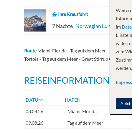
Weitere
Ihre Kreuzfahrt
Informa
7 Nächte
Norwegian Luna
im
Date
Einstel
widerruf
Route
Miami, Florida - Tag auf dem Meer - Puerto Pla
zum Wid
Tortola - Tag auf dem Meer - Great Stirrup Cay - Miami
Zustimm
werden,
REISEINFORMATIONEN
Impres
DATUM
HAFEN
INF
Ableh
08.08.26
Miami, Florida
09.08.26
Tag auf dem Meer