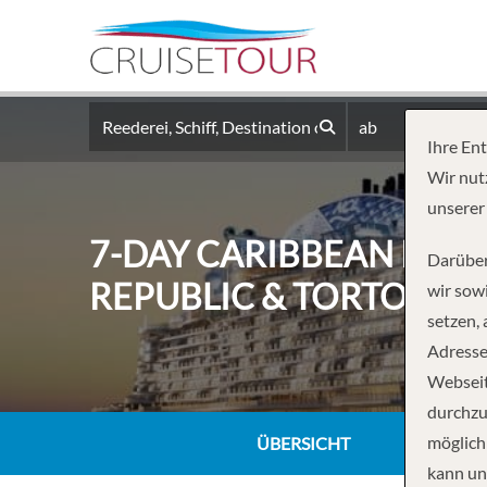
ab
Ihre En
Wir nut
unserer
7-DAY CARIBBEAN ROUN
Darüber
REPUBLIC & TORTOLA
wir sowi
setzen,
Adresse
Webseit
durchzu
möglich
ÜBERSICHT
kann un