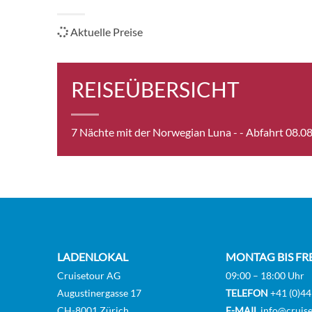
Aktuelle Preise
REISEÜBERSICHT
7 Nächte mit der Norwegian Luna -
- Abfahrt 08.0
LADENLOKAL
MONTAG BIS FR
Cruisetour AG
09:00 – 18:00 Uhr
Augustinergasse 17
TELEFON
+41 (0)44
CH-8001 Zürich
E-MAIL
info@cruise