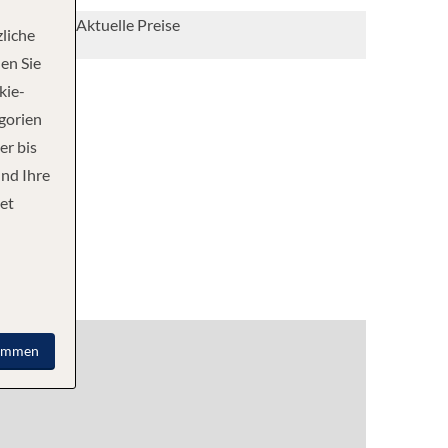
Aktuelle Preise
liche
en Sie
kie-
egorien
er bis
und Ihre
et
immen