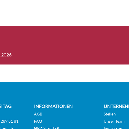
8.2026
EITAG
INFORMATIONEN
UNTERNEH
AGB
Stellen
 289 81 81
FAQ
Unser Team
tour.ch
NEWSLETTER
Impressum