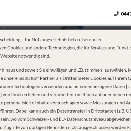
044 
Erwachsene
Kinder
Dauer
tscheidung – Ihr Nutzungserlebnis bei cruisetour.ch
zen Cookies und andere Technologien, die für Services und Funkti
 Website notwendig sind.
D-TRIP MIAMI: GREAT STIRR
 hinaus und soweit Sie einwilligen und „Zustimmen“ auswählen, 
e unsere bis zu fünf Partner als Drittanbieter Cookies auf Ihrem 
 andere Technologien verwenden und personenbezogene Daten [z. 
] von Ihnen erheben und verarbeiten, um Ihnen auf oder neben u
e personalisierte Inhalte vorzuschlagen sowie Messungen und A
führen. Dabei kann auch ein Datentransfer in Drittstaaten [z.B. U
 sein, wo vom Schweizer- und EU-Datenschutzniveau abgewiche
REISEINFORMATIONEN
d Zugriffe von dortigen Behörden nicht ausgeschlossen werden k