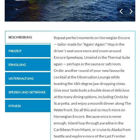
BESCHREIBUNG
Repeat perfect moments on Norwegian Encore
— tailor-made for “Again! Again!” Hop in the
driver’s seat once more and zoom around
FREIZEIT
Encore Speedway. Unwind in the Thermal Suite
again — perhaps in the sauna or salt room.
ERHOLUNG
Order another round of your new favourite
cocktail at the Observation Lounge while
UNTERHALTUNG
toasting the 180-degree jaw-dropping vistas.
Give your taste buds a double dose of delicious
SPEISEN UND GETRÄNKE
at the many dining options, including Onda by
Scarpetta, and enjoy a moonlit dinner along The
FITNESS
Waterfront. Do all this and so much more on
Norwegian Encore. Because once is never
enough. Island hop through paradise in the
Caribbean from Miami, or cruise to Alaska from
Seattle and explore more of the Last Frontier.