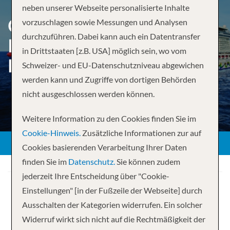
neben unserer Webseite personalisierte Inhalte
CABO SAN LUCAS &
vorzuschlagen sowie Messungen und Analysen
durchzuführen. Dabei kann auch ein Datentransfer
PUERTO VALLARTA FROM
in Drittstaaten [z.B. USA] möglich sein, wo vom
LOS ANGELES
Schweizer- und EU-Datenschutzniveau abgewichen
werden kann und Zugriffe von dortigen Behörden
nicht ausgeschlossen werden können.
Weitere Information zu den Cookies finden Sie im
Cookie-Hinweis.
Zusätzliche Informationen zur auf
Cookies basierenden Verarbeitung Ihrer Daten
finden Sie im
Datenschutz.
Sie können zudem
jederzeit Ihre Entscheidung über "Cookie-
Einstellungen" [in der Fußzeile der Webseite] durch
Ausschalten der Kategorien widerrufen. Ein solcher
Widerruf wirkt sich nicht auf die Rechtmäßigkeit der