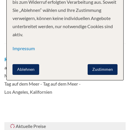
Ihre Kreuzfahrt
bis zum Widerruf erfolgten Verarbeitung aus. Soweit
Sie „Ablehnen“ wählen und Ihre Zustimmung
7 Nächte
Norwegian Encore
verweigern, können keine individuellen Angebote
Abfahrt
unterbreitet werden, nur notwendige Cookies sind
aktiv.
17.01.2027
Impressum
Route
Los Angeles, Kalifornien - Tag
auf dem Meer - Cabo San Lucas -
Ablehnen
Zustimmen
Mazatlan, Mexiko - Puerto Vallarta -
Tag auf dem Meer - Tag auf dem Meer -
Los Angeles, Kalifornien
Aktuelle Preise