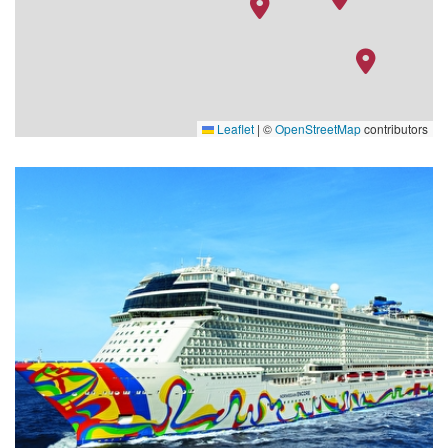
Leaflet
|
©
OpenStreetMap
contributors
Galaxy