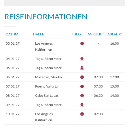
REISEINFORMATIONEN
DATUM
HAFEN
INFO
ANKUNFT
ABFAHRT
03.01.27
Los Angeles,
–
16:00
Kalifornien
04.01.27
Tag auf dem Meer
–
–
05.01.27
Tag auf dem Meer
–
–
06.01.27
Mazatlan, Mexiko
07:00
17:00
07.01.27
Puerto Vallarta
07:00
15:00
08.01.27
Cabo San Lucas
06:30
14:00
09.01.27
Tag auf dem Meer
–
–
10.01.27
Los Angeles,
07:00
–
Kalifornien