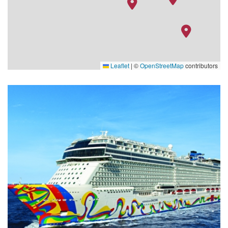
Leaflet
|
©
OpenStreetMap
contributors
Galaxy