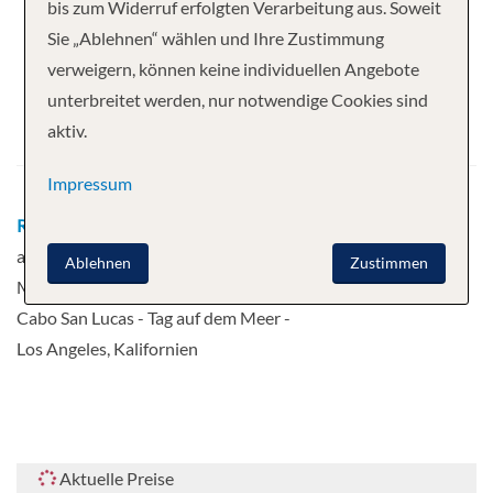
Ihre Kreuzfahrt
bis zum Widerruf erfolgten Verarbeitung aus. Soweit
Sie „Ablehnen“ wählen und Ihre Zustimmung
7 Nächte
Norwegian Encore
verweigern, können keine individuellen Angebote
Abfahrt
unterbreitet werden, nur notwendige Cookies sind
aktiv.
03.01.2027
Impressum
Route
Los Angeles, Kalifornien - Tag
auf dem Meer - Tag auf dem Meer -
Ablehnen
Zustimmen
Mazatlan, Mexiko - Puerto Vallarta -
Cabo San Lucas - Tag auf dem Meer -
Los Angeles, Kalifornien
Aktuelle Preise