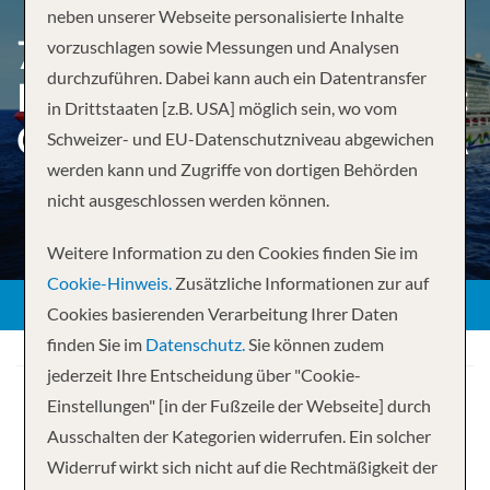
neben unserer Webseite personalisierte Inhalte
7-DAY MEXICAN RIVIERA
vorzuschlagen sowie Messungen und Analysen
durchzuführen. Dabei kann auch ein Datentransfer
ROUND-TRIP LOS ANGELES:
in Drittstaaten [z.B. USA] möglich sein, wo vom
CABO & PUERTO VALLARTA
Schweizer- und EU-Datenschutzniveau abgewichen
werden kann und Zugriffe von dortigen Behörden
nicht ausgeschlossen werden können.
Weitere Information zu den Cookies finden Sie im
Cookie-Hinweis.
Zusätzliche Informationen zur auf
Cookies basierenden Verarbeitung Ihrer Daten
finden Sie im
Datenschutz.
Sie können zudem
jederzeit Ihre Entscheidung über "Cookie-
Einstellungen" [in der Fußzeile der Webseite] durch
Ausschalten der Kategorien widerrufen. Ein solcher
Widerruf wirkt sich nicht auf die Rechtmäßigkeit der