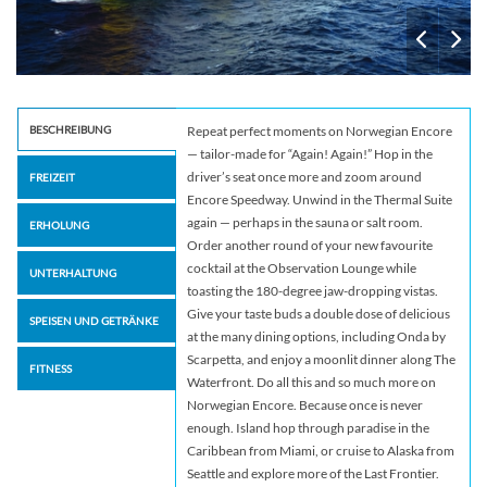
BESCHREIBUNG
Repeat perfect moments on Norwegian Encore
— tailor-made for “Again! Again!” Hop in the
driver’s seat once more and zoom around
FREIZEIT
Encore Speedway. Unwind in the Thermal Suite
again — perhaps in the sauna or salt room.
ERHOLUNG
Order another round of your new favourite
cocktail at the Observation Lounge while
UNTERHALTUNG
toasting the 180-degree jaw-dropping vistas.
Give your taste buds a double dose of delicious
SPEISEN UND GETRÄNKE
at the many dining options, including Onda by
Scarpetta, and enjoy a moonlit dinner along The
FITNESS
Waterfront. Do all this and so much more on
Norwegian Encore. Because once is never
enough. Island hop through paradise in the
Caribbean from Miami, or cruise to Alaska from
Seattle and explore more of the Last Frontier.