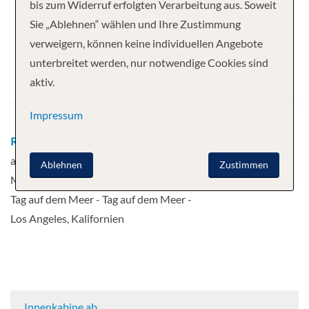
Ihre Kreuzfahrt
bis zum Widerruf erfolgten Verarbeitung aus. Soweit
Sie „Ablehnen“ wählen und Ihre Zustimmung
7 Nächte
Norwegian Encore
verweigern, können keine individuellen Angebote
Abfahrt
unterbreitet werden, nur notwendige Cookies sind
aktiv.
13.12.2026
Impressum
Route
Los Angeles, Kalifornien - Tag
auf dem Meer - Cabo San Lucas -
Ablehnen
Zustimmen
Mazatlan, Mexiko - Puerto Vallarta -
Tag auf dem Meer - Tag auf dem Meer -
Los Angeles, Kalifornien
Innenkabine ab