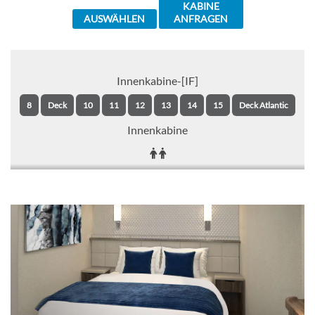
KABINE
AUSWÄHLEN
ANFRAGEN
Innenkabine-[IF]
8
Deck
10
11
12
13
14
15
Deck Atlantic
Innenkabine
CHF 523.00
KABINE
AUSWÄHLEN
ANFRAGEN
Innenkabine-[IC]
8
Deck
10
11
12
13
14
15
Deck Atlantic