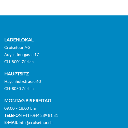
Innenkabine-[IA]
8
Deck
10
11
12
13
14
15
Deck Atlantic
Innenkabine
LADENLOKAL
Cruisetour AG
Augustinergasse 17
CHF 548.00
CH-8001 Zürich
KABINE
AUSWÄHLEN
ANFRAGEN
HAUPTSITZ
Hagenholzstrasse 60
CH-8050 Zürich
Familien Innenkabine-[I4]
MONTAG BIS FREITAG
13
14
15
09:00 – 18:00 Uhr
TELEFON
+41 (0)44 289 81 81
Innenkabine
E-MAIL
info@cruisetour.ch