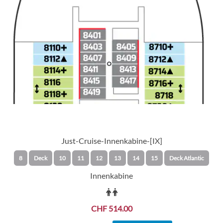
Just-Cruise-Innenkabine-[IX]
8
Deck
10
11
12
13
14
15
Deck Atlantic
Innenkabine
CHF 514.00