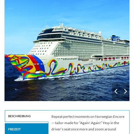
Galaxy
BESCHREIBUNG
Repeat perfect moments on Norwegian Encore
— tailor-made for “Again! Again!” Hop in the
driver’s seat once more and zoom around
FREIZEIT