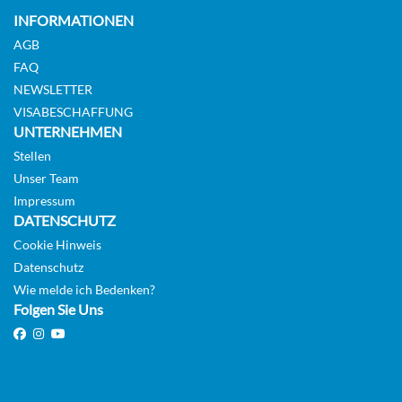
INFORMATIONEN
CHF 557.00
AGB
KABINE
FAQ
AUSWÄHLEN
ANFRAGEN
NEWSLETTER
VISABESCHAFFUNG
UNTERNEHMEN
Sail Away Außenkabine-[OX]
Stellen
Unser Team
Deck
10
11
12
13
Deck Atlantic
Impressum
Aussenkabine
DATENSCHUTZ
Cookie Hinweis
Datenschutz
CHF 601.00
Wie melde ich Bedenken?
Folgen Sie Uns
KABINE
AUSWÄHLEN
ANFRAGEN