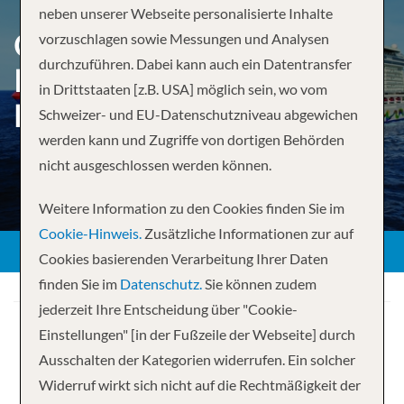
neben unserer Webseite personalisierte Inhalte
CABO SAN LUCAS &
vorzuschlagen sowie Messungen und Analysen
durchzuführen. Dabei kann auch ein Datentransfer
PUERTO VALLARTA FROM
in Drittstaaten [z.B. USA] möglich sein, wo vom
LOS ANGELES
Schweizer- und EU-Datenschutzniveau abgewichen
werden kann und Zugriffe von dortigen Behörden
nicht ausgeschlossen werden können.
Weitere Information zu den Cookies finden Sie im
Cookie-Hinweis.
Zusätzliche Informationen zur auf
Cookies basierenden Verarbeitung Ihrer Daten
finden Sie im
Datenschutz.
Sie können zudem
jederzeit Ihre Entscheidung über "Cookie-
Einstellungen" [in der Fußzeile der Webseite] durch
Ausschalten der Kategorien widerrufen. Ein solcher
Widerruf wirkt sich nicht auf die Rechtmäßigkeit der