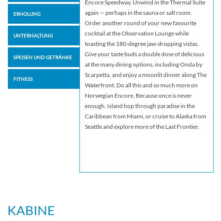
Encore Speedway. Unwind in the Thermal Suite
again — perhaps in the sauna or salt room.
ERHOLUNG
Order another round of your new favourite
cocktail at the Observation Lounge while
UNTERHALTUNG
toasting the 180-degree jaw-dropping vistas.
Give your taste buds a double dose of delicious
SPEISEN UND GETRÄNKE
at the many dining options, including Onda by
Scarpetta, and enjoy a moonlit dinner along The
FITNESS
Waterfront. Do all this and so much more on
Norwegian Encore. Because once is never
enough. Island hop through paradise in the
Caribbean from Miami, or cruise to Alaska from
Seattle and explore more of the Last Frontier.
KABINE