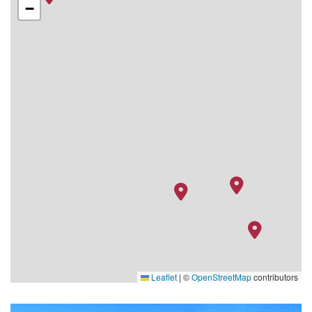
−
Leaflet
|
©
OpenStreetMap
contributors