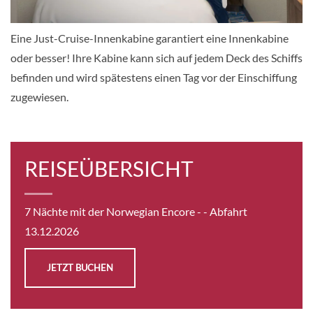
Innenkabine
Eine Just-Cruise-Innenkabine garantiert eine Innenkabine
oder besser! Ihre Kabine kann sich auf jedem Deck des Schiffs
CHF 533.00
befinden und wird spätestens einen Tag vor der Einschiffung
KABINE
zugewiesen.
AUSWÄHLEN
ANFRAGEN
Inside-[IB]
REISEÜBERSICHT
8
Deck
10
11
12
13
14
15
Deck Atlantic
Innenkabine
7 Nächte mit der Norwegian Encore -
- Abfahrt
13.12.2026
CHF 538.00
JETZT BUCHEN
KABINE
AUSWÄHLEN
ANFRAGEN