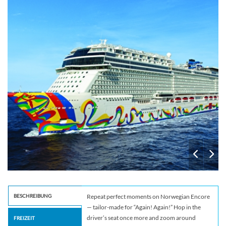
Galaxy
BESCHREIBUNG
Repeat perfect moments on Norwegian Encore
— tailor-made for “Again! Again!” Hop in the
driver’s seat once more and zoom around
FREIZEIT