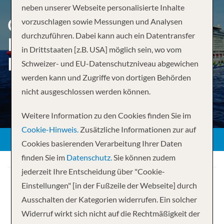
neben unserer Webseite personalisierte Inhalte
CABO SAN LUCAS &
vorzuschlagen sowie Messungen und Analysen
durchzuführen. Dabei kann auch ein Datentransfer
PUERTO VALLARTA FROM
in Drittstaaten [z.B. USA] möglich sein, wo vom
LOS ANGELES
Schweizer- und EU-Datenschutzniveau abgewichen
werden kann und Zugriffe von dortigen Behörden
nicht ausgeschlossen werden können.
Weitere Information zu den Cookies finden Sie im
Cookie-Hinweis.
Zusätzliche Informationen zur auf
Cookies basierenden Verarbeitung Ihrer Daten
finden Sie im
Datenschutz.
Sie können zudem
jederzeit Ihre Entscheidung über "Cookie-
Einstellungen" [in der Fußzeile der Webseite] durch
Ausschalten der Kategorien widerrufen. Ein solcher
Widerruf wirkt sich nicht auf die Rechtmäßigkeit der