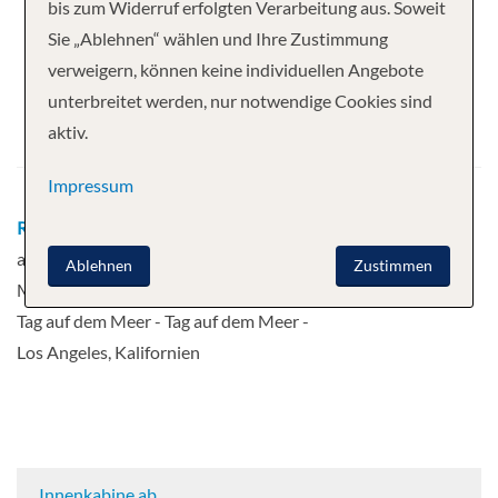
Ihre Kreuzfahrt
bis zum Widerruf erfolgten Verarbeitung aus. Soweit
Sie „Ablehnen“ wählen und Ihre Zustimmung
7 Nächte
Norwegian Encore
verweigern, können keine individuellen Angebote
Abfahrt
unterbreitet werden, nur notwendige Cookies sind
aktiv.
08.11.2026
Impressum
Route
Los Angeles, Kalifornien - Tag
auf dem Meer - Cabo San Lucas -
Ablehnen
Zustimmen
Mazatlan, Mexiko - Puerto Vallarta -
Tag auf dem Meer - Tag auf dem Meer -
Los Angeles, Kalifornien
Innenkabine ab