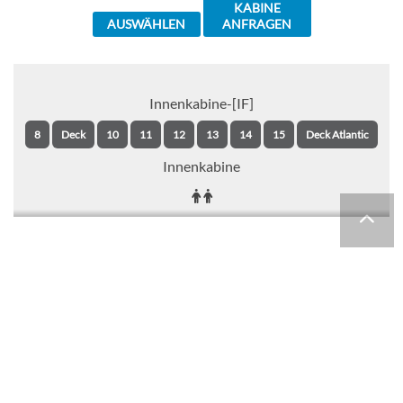
KABINE
AUSWÄHLEN
ANFRAGEN
Innenkabine-[IF]
8
Deck
10
11
12
13
14
15
Deck Atlantic
Innenkabine
CHF 533.00
KABINE
AUSWÄHLEN
ANFRAGEN
Innenkabine-[IC]
8
Deck
10
11
12
13
14
15
Deck Atlantic