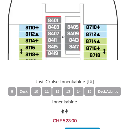
Just-Cruise-Innenkabine-[IX]
8
Deck
10
11
12
13
14
15
Deck Atlantic
Innenkabine
CHF 523.00