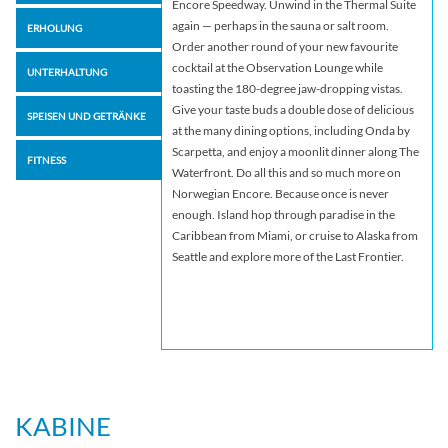
Encore Speedway. Unwind in the Thermal Suite
again — perhaps in the sauna or salt room.
ERHOLUNG
Order another round of your new favourite
cocktail at the Observation Lounge while
UNTERHALTUNG
toasting the 180-degree jaw-dropping vistas.
Give your taste buds a double dose of delicious
SPEISEN UND GETRÄNKE
at the many dining options, including Onda by
Scarpetta, and enjoy a moonlit dinner along The
FITNESS
Waterfront. Do all this and so much more on
Norwegian Encore. Because once is never
enough. Island hop through paradise in the
Caribbean from Miami, or cruise to Alaska from
Seattle and explore more of the Last Frontier.
KABINE