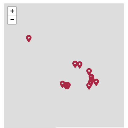
02.01.27
St John US Virgin
08:00
18:00
Islands
+
03.01.27
San Juan, Puerto Rico
07:00
15:00
−
04.01.27
Auf hoher See
–
–
05.01.27
Auf hoher See
–
–
06.01.27
Miami, Florida
07:00
–