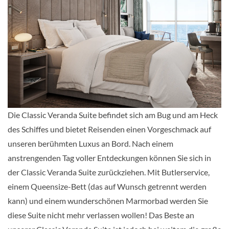
Deluxe Veranda Suite-[DX]
Deck 6
Suite
Auf Anfrage
KABINE
AUSWÄHLEN
ANFRAGEN
Die Classic Veranda Suite befindet sich am Bug und am Heck
des Schiffes und bietet Reisenden einen Vorgeschmack auf
unseren berühmten Luxus an Bord. Nach einem
Grand Suite-[G1]
anstrengenden Tag voller Entdeckungen können Sie sich in
GUAR
der Classic Veranda Suite zurückziehen. Mit Butlerservice,
Suite
einem Queensize-Bett (das auf Wunsch getrennt werden
kann) und einem wunderschönen Marmorbad werden Sie
Auf Anfrage
diese Suite nicht mehr verlassen wollen! Das Beste an