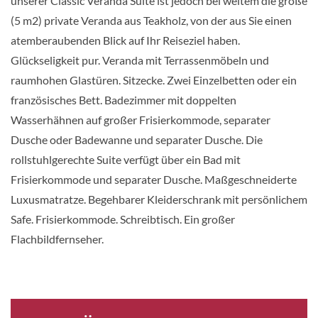
unserer Classic Veranda Suite ist jedoch bei weitem die große
KABINE
AUSWÄHLEN
ANFRAGEN
(5 m2) private Veranda aus Teakholz, von der aus Sie einen
atemberaubenden Blick auf Ihr Reiseziel haben.
Glückseligkeit pur. Veranda mit Terrassenmöbeln und
raumhohen Glastüren. Sitzecke. Zwei Einzelbetten oder ein
Grand Suite-[GS]
französisches Bett. Badezimmer mit doppelten
Deck 7
Wasserhähnen auf großer Frisierkommode, separater
Suite
Dusche oder Badewanne und separater Dusche. Die
rollstuhlgerechte Suite verfügt über ein Bad mit
Auf Anfrage
Frisierkommode und separater Dusche. Maßgeschneiderte
Luxusmatratze. Begehbarer Kleiderschrank mit persönlichem
KABINE
AUSWÄHLEN
ANFRAGEN
Safe. Frisierkommode. Schreibtisch. Ein großer
Flachbildfernseher.
Junior Suite-[J2]
GUAR