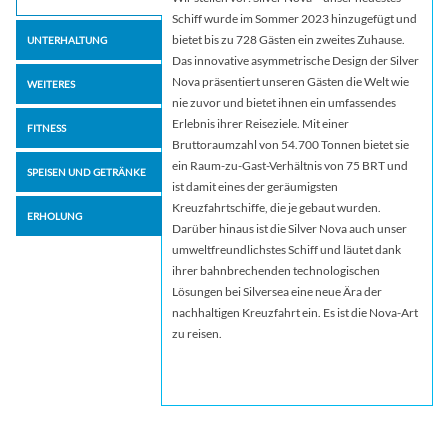
Schiff wurde im Sommer 2023 hinzugefügt und
bietet bis zu 728 Gästen ein zweites Zuhause.
UNTERHALTUNG
Das innovative asymmetrische Design der Silver
Nova präsentiert unseren Gästen die Welt wie
WEITERES
nie zuvor und bietet ihnen ein umfassendes
Erlebnis ihrer Reiseziele. Mit einer
FITNESS
Bruttoraumzahl von 54.700 Tonnen bietet sie
ein Raum-zu-Gast-Verhältnis von 75 BRT und
SPEISEN UND GETRÄNKE
ist damit eines der geräumigsten
Kreuzfahrtschiffe, die je gebaut wurden.
ERHOLUNG
Darüber hinaus ist die Silver Nova auch unser
umweltfreundlichstes Schiff und läutet dank
ihrer bahnbrechenden technologischen
Lösungen bei Silversea eine neue Ära der
nachhaltigen Kreuzfahrt ein. Es ist die Nova-Art
zu reisen.