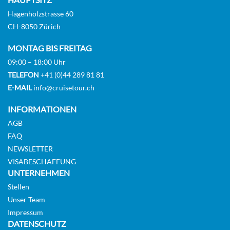
Hagenholzstrasse 60
CH-8050 Zürich
Medallion Suite-[ME]
MONTAG BIS FREITAG
Deck 6
09:00 – 18:00 Uhr
Suite
TELEFON
+41 (0)44 289 81 81
E-MAIL
info@cruisetour.ch
Auf Anfrage
INFORMATIONEN
KABINE
AGB
AUSWÄHLEN
ANFRAGEN
FAQ
NEWSLETTER
VISABESCHAFFUNG
UNTERNEHMEN
Master Suite-[MS]
Stellen
Deck 6
Unser Team
Suite
Impressum
DATENSCHUTZ