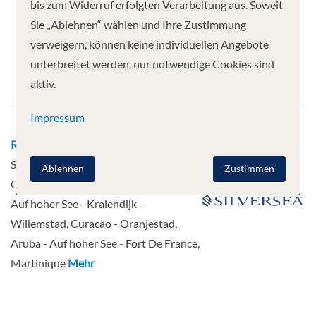
Ihre Kreuzfahrt
bis zum Widerruf erfolgten Verarbeitung aus. Soweit
Sie „Ablehnen“ wählen und Ihre Zustimmung
16 Nächte
Silver Nova
verweigern, können keine individuellen Angebote
Abfahrt
unterbreitet werden, nur notwendige Cookies sind
aktiv.
21.12.2026
Impressum
Route
Bridgetown, Barbados -
Soufriere - Bequia, St. Vincent und die
Ablehnen
Zustimmen
Grenadinen - St. George's, Grenada -
Auf hoher See - Kralendijk -
Willemstad, Curacao - Oranjestad,
Aruba - Auf hoher See - Fort De France,
Martinique
Mehr