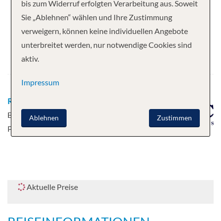
Ihre Kreuzfahrt
bis zum Widerruf erfolgten Verarbeitung aus. Soweit
Sie „Ablehnen“ wählen und Ihre Zustimmung
7 Nächte
MSC Opera
verweigern, können keine individuellen Angebote
Abfahrt
unterbreitet werden, nur notwendige Cookies sind
aktiv.
21.06.2027
Impressum
Route
La Romana - Catalina -
Bridgetown - Fort De France - Pointe à
Ablehnen
Zustimmen
Pitre - Tortola - La Romana
Aktuelle Preise