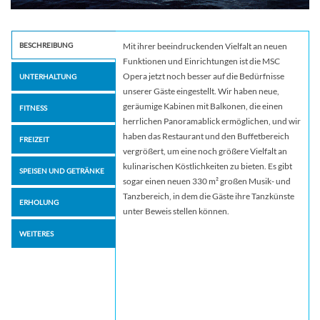
BESCHREIBUNG
Mit ihrer beeindruckenden Vielfalt an neuen
Funktionen und Einrichtungen ist die MSC
Opera jetzt noch besser auf die Bedürfnisse
UNTERHALTUNG
unserer Gäste eingestellt. Wir haben neue,
geräumige Kabinen mit Balkonen, die einen
FITNESS
herrlichen Panoramablick ermöglichen, und wir
haben das Restaurant und den Buffetbereich
FREIZEIT
vergrößert, um eine noch größere Vielfalt an
kulinarischen Köstlichkeiten zu bieten. Es gibt
SPEISEN UND GETRÄNKE
sogar einen neuen 330 m² großen Musik- und
Tanzbereich, in dem die Gäste ihre Tanzkünste
ERHOLUNG
unter Beweis stellen können.
WEITERES