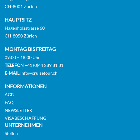
CH-8001 Zürich
HAUPTSITZ
Gehobene Familienkabine mit Meerblick-[08B]
Hagenholzstrasse 60
CH-8050 Zürich
Deck 9
Aussenkabine
MONTAG BIS FREITAG
09:00 – 18:00 Uhr
TELEFON
+41 (0)44 289 81 81
Auf Anfrage
E-MAIL
info@cruisetour.ch
KABINE
INFORMATIONEN
AUSWÄHLEN
ANFRAGEN
AGB
FAQ
NEWSLETTER
Gehobene Familienkabine mit Meerblick-[08C]
VISABESCHAFFUNG
UNTERNEHMEN
Deck 8
Stellen
Aussenkabine