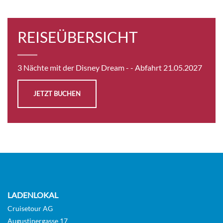
GUAR
Innenkabine
REISEÜBERSICHT
Auf Anfrage
3 Nächte mit der Disney Dream -
- Abfahrt 21.05.2027
KABINE
AUSWÄHLEN
ANFRAGEN
JETZT BUCHEN
Gehobene Familienkabine mit Meerblick-[08A]
Deck 5
Aussenkabine
Auf Anfrage
LADENLOKAL
Cruisetour AG
KABINE
Augustinergasse 17
AUSWÄHLEN
ANFRAGEN