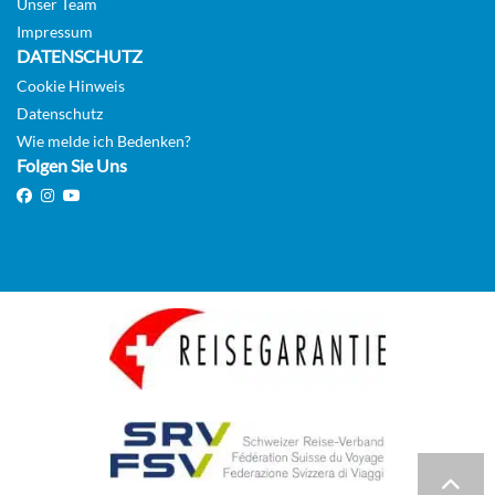
Unser Team
Impressum
DATENSCHUTZ
Auf Anfrage
Cookie Hinweis
KABINE
Datenschutz
AUSWÄHLEN
ANFRAGEN
Wie melde ich Bedenken?
Folgen Sie Uns
Gehobene Familienkabine mit Meerblick-[08D]
Deck 5
Aussenkabine
Auf Anfrage
KABINE
AUSWÄHLEN
ANFRAGEN