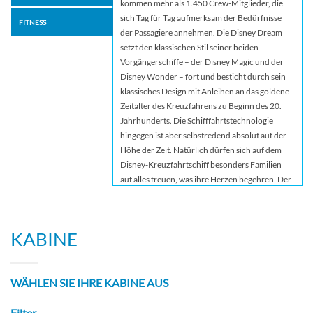
kommen mehr als 1.450 Crew-Mitglieder, die
sich Tag für Tag aufmerksam der Bedürfnisse
FITNESS
der Passagiere annehmen. Die Disney Dream
setzt den klassischen Stil seiner beiden
Vorgängerschiffe – der Disney Magic und der
Disney Wonder – fort und besticht durch sein
klassisches Design mit Anleihen an das goldene
Zeitalter des Kreuzfahrens zu Beginn des 20.
Jahrhunderts. Die Schifffahrtstechnologie
hingegen ist aber selbstredend absolut auf der
Höhe der Zeit. Natürlich dürfen sich auf dem
Disney-Kreuzfahrtschiff besonders Familien
auf alles freuen, was ihre Herzen begehren. Der
elegante Stil und die komfortablen
Schiffseinrichtungen werden durch einen
Hauch Magie und einige absolute Neuerungen
KABINE
im Kreuzfahrtsektor ergänzt, zu denen etwa der
fantastische Aquaduck, die erste
Wasserachterbahn auf See gehört.
WÄHLEN SIE IHRE KABINE AUS
Filter