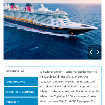
BESCHREIBUNG
Die Disney Dream™ ist das majestätische dritte
Kreuzfahrtschiff der Disney-Flotte. Das
128.000 Tonnen schwere Schiff mit sage und
UNTERHALTUNG
schreibe 14 Decks, einer Schiffslänge von 1.115
Metern und einer maximalen Breite von über 40
SPEISEN UND GETRÄNKE
Metern verfügt über 1.250 Kabinen und bietet
damit bequem Platz für 4.000 Passagiere. Dazu
ERHOLUNG