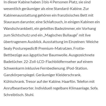
In dieser Kabine haben 3 bis 4 Personen Platz, sie sind
wesentlich geräumiger als eine Standard-Kabine. Zur
KABINE
AUSWÄHLEN
ANFRAGEN
Kabinenausstattung gehören ein französisches Bett mit
Stauraum darunter, eine Schlafcouch, in einigen Kabinen ein
Wandschrankbett, ein geteiltes Badezimmer, ein Vorhang
Standard-Innenkabine-[11C]
zum Sichtschutz und ein „Magisches Bullauge“ mit live
übertragenem Ausblick. Ausstattung im Einzelnen: Weiche
Deck 2
Sealy Posturepedic® Premium-Matratzen. Frotte-
Innenkabine
Bettbezüge aus ägyptischer Baumwolle. Ausgezeichnete
Badetücher. 22-Zoll-LCD-Flachbildfernseher auf einem
Auf Anfrage
Schwenkarm inklusive Fernbedienung. iPod-Station.
Ganzkörperspiegel. Geräumiger Kleiderschrank.
KABINE
AUSWÄHLEN
ANFRAGEN
Kühlschrank. Tresor auf der Kabine. Haarfön. Telefon mit
Anrufbeantworter. Individuell regelbare Klimaanlage. Sofa.
Schreibtisch. Stuhl.
Inside Stateroom Guarantee-[IGT]