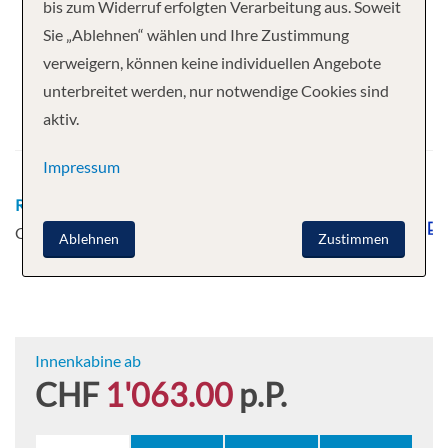
Ihre Kreuzfahrt
bis zum Widerruf erfolgten Verarbeitung aus. Soweit
Sie „Ablehnen“ wählen und Ihre Zustimmung
3 Nächte
Disney Dream
verweigern, können keine individuellen Angebote
Abfahrt
unterbreitet werden, nur notwendige Cookies sind
aktiv.
21.05.2027
Impressum
Route
Port Canaveral - Nassau -
Castaway Cay - Port Canaveral
Ablehnen
Zustimmen
Innenkabine ab
CHF
1'063.00
p.P.