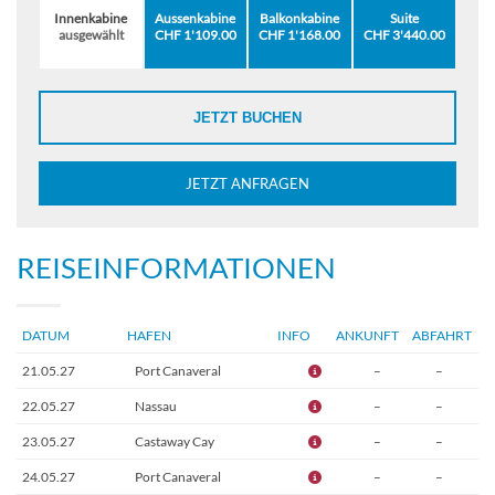
Innenkabine
Aussenkabine
Balkonkabine
Suite
ausgewählt
CHF 1'109.00
CHF 1'168.00
CHF 3'440.00
JETZT BUCHEN
JETZT ANFRAGEN
REISEINFORMATIONEN
DATUM
HAFEN
INFO
ANKUNFT
ABFAHRT
21.05.27
Port Canaveral
–
–
22.05.27
Nassau
–
–
23.05.27
Castaway Cay
–
–
24.05.27
Port Canaveral
–
–