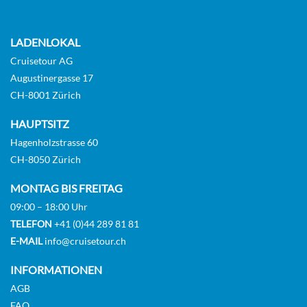
6
7
8
Innenkabine
LADENLOKAL
Cruisetour AG
CHF 589.00
Augustinergasse 17
CH-8001 Zürich
KABINE
AUSWÄHLEN
ANFRAGEN
HAUPTSITZ
Hagenholzstrasse 60
CH-8050 Zürich
Kabine mit Meerblick – garantierte Kategorie-[YO]
MONTAG BIS FREITAG
Aussenkabine
09:00 – 18:00 Uhr
TELEFON
+41 (0)44 289 81 81
E-MAIL
info@cruisetour.ch
CHF 559.00
INFORMATIONEN
KABINE
AUSWÄHLEN
ANFRAGEN
AGB
FAQ