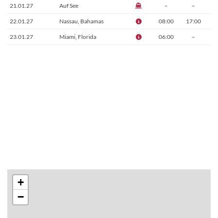
21.01.27
Auf See
–
–
22.01.27
Nassau, Bahamas
08:00
17:00
23.01.27
Miami, Florida
06:00
–
+
−