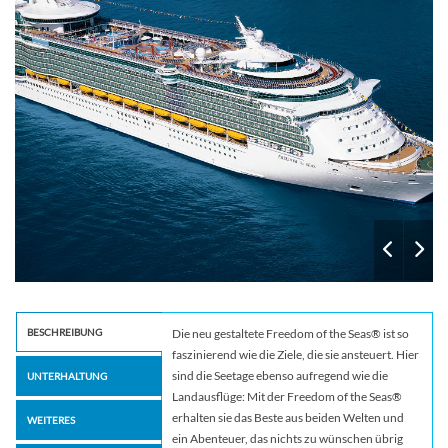
BESCHREIBUNG
Die neu gestaltete Freedom of the Seas® ist so
faszinierend wie die Ziele, die sie ansteuert. Hier
sind die Seetage ebenso aufregend wie die
UNTERHALTUNG
Landausflüge: Mit der Freedom of the Seas®
erhalten sie das Beste aus beiden Welten und
WEITERES
ein Abenteuer, das nichts zu wünschen übrig