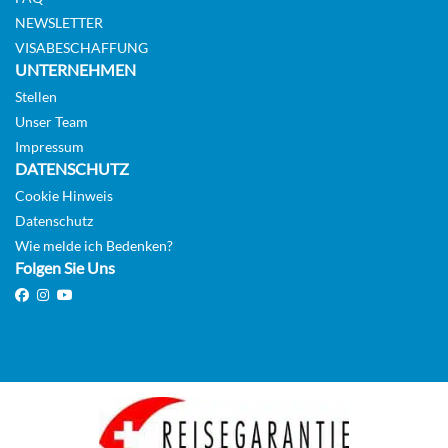
NEWSLETTER
VISABESCHAFFUNG
Ocean View-[4N]
UNTERNEHMEN
2
3
6
7
9
Stellen
Aussenkabine
Unser Team
Impressum
DATENSCHUTZ
CHF 645.00
Cookie Hinweis
Datenschutz
KABINE
AUSWÄHLEN
ANFRAGEN
Wie melde ich Bedenken?
Folgen Sie Uns
Kabine mit Meerblick-[2N]
2
3
Aussenkabine