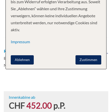
Ihre Kreuzfahrt
bis zum Widerruf erfolgten Verarbeitung aus. Soweit
Sie „Ablehnen“ wählen und Ihre Zustimmung
5 Nächte
Freedom of the Seas
verweigern, können keine individuellen Angebote
Abfahrt
unterbreitet werden, nur notwendige Cookies sind
aktiv.
18.01.2027
Impressum
Route
Miami, Florida - Bimini,
Bahamas - CocoCay, Bahamas -
Ablehnen
Zustimmen
Nassau, Bahamas - Miami, Florida
Innenkabine ab
CHF
452.00
p.P.