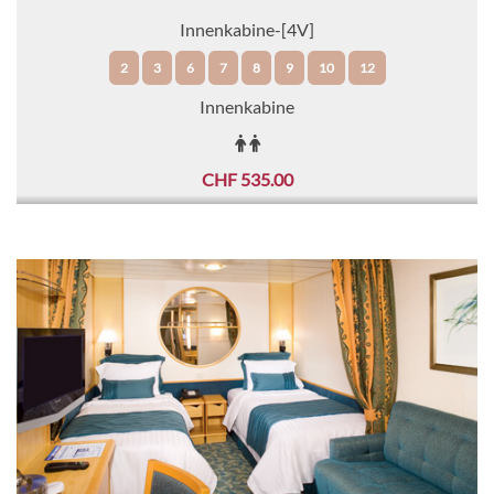
Innenkabine-[4V]
2
3
6
7
8
9
10
12
Innenkabine
CHF 535.00
KABINE
AUSWÄHLEN
ANFRAGEN
Innenkabine-[2V]
2
3
6
7
8
9
10
Innenkabine
CHF 548.00