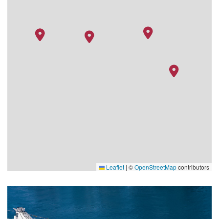
Leaflet
|
©
OpenStreetMap
contributors
cafe-promenade