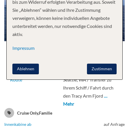
bis zum Widerruf erfolgten Verarbeitung aus. Soweit
Sie „Ablehnen“ wählen und Ihre Zustimmung
verweigern, können keine individuellen Angebote
unterbreitet werden, nur notwendige Cookies sind
aktiv.
Datum
11.08.2026
Impressum
Dauer
7 Nächte
Schiff
Carnival Spirit
Ablehnen
Zustimmen
ab / bis
Seattle / Alaska
Route
Seattle, WA / Transfer zu
Ihrem Schiff / Fahrt durch
den Tracy Arm Fjord
…
Mehr
Cruise Only,Familie
Innenkabine ab
auf Anfrage