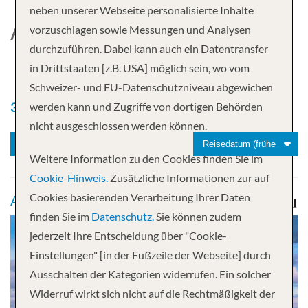
neben unserer Webseite personalisierte Inhalte
AMERICAN CRUISE LINES
vorzuschlagen sowie Messungen und Analysen
durchzuführen. Dabei kann auch ein Datentransfer
in Drittstaaten [z.B. USA] möglich sein, wo vom
Schweizer- und EU-Datenschutzniveau abgewichen
38'779
Kreuzfahrten gefunden
werden kann und Zugriffe von dortigen Behörden
nicht ausgeschlossen werden können.
1
Weitere Information zu den Cookies finden Sie im
Cookie-Hinweis.
Zusätzliche Informationen zur auf
Cookies basierenden Verarbeitung Ihrer Daten
Alaska ab Seattle, WA
finden Sie im
Datenschutz.
Sie können zudem
jederzeit Ihre Entscheidung über "Cookie-
Einstellungen" [in der Fußzeile der Webseite] durch
Ausschalten der Kategorien widerrufen. Ein solcher
Widerruf wirkt sich nicht auf die Rechtmäßigkeit der