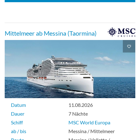
Mittelmeer ab Messina (Taormina)
Datum
11.08.2026
Dauer
7 Nächte
Schiff
MSC World Europa
ab / bis
Messina / Mittelmeer
Route
Messina / Valletta /