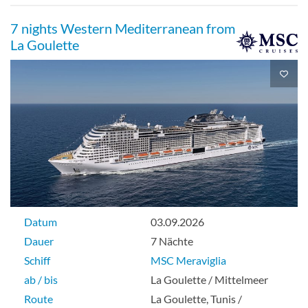
7 nights Western Mediterranean from
La Goulette
Datum
03.09.2026
Dauer
7 Nächte
Schiff
MSC Meraviglia
ab / bis
La Goulette / Mittelmeer
Route
La Goulette, Tunis /