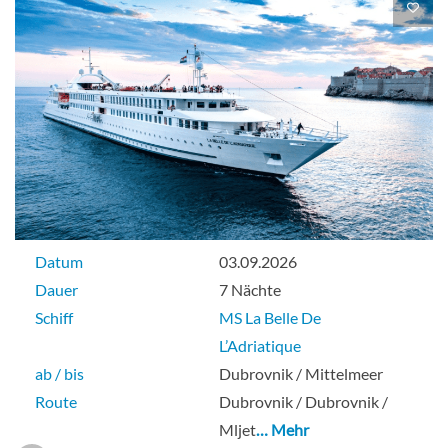
Datum
03.09.2026
Dauer
7 Nächte
Schiff
MS La Belle De
L’Adriatique
ab / bis
Dubrovnik / Mittelmeer
Route
Dubrovnik / Dubrovnik /
Mljet
… Mehr