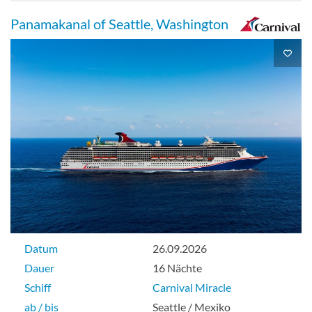
Panamakanal of Seattle, Washington
Datum
26.09.2026
Dauer
16 Nächte
Schiff
Carnival Miracle
ab / bis
Seattle / Mexiko