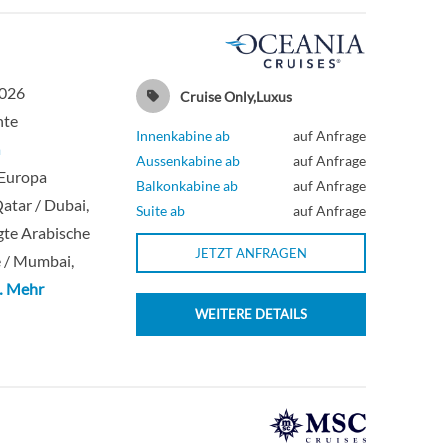
2026
Cruise Only,Luxus
hte
Innenkabine ab
auf Anfrage
a
Aussenkabine ab
auf Anfrage
 Europa
Balkonkabine ab
auf Anfrage
atar / Dubai,
Suite ab
auf Anfrage
gte Arabische
JETZT ANFRAGEN
 / Mumbai,
… Mehr
WEITERE DETAILS