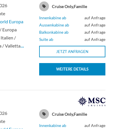
2026
Cruise Only,Familie
hte
Innenkabine ab
auf Anfrage
rld Europa
Aussenkabine ab
auf Anfrage
/ Europa
Balkonkabine ab
auf Anfrage
Italien /
Suite ab
auf Anfrage
 / Valletta
…
JETZT ANFRAGEN
WEITERE DETAILS
2026
Cruise Only,Familie
hte
Innenkabine ab
auf Anfrage