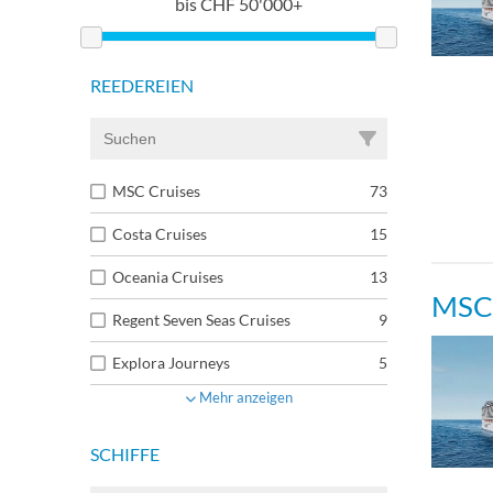
bis
CHF
50'000+
REEDEREIEN
MSC Cruises
73
Costa Cruises
15
Oceania Cruises
13
MSC 
Regent Seven Seas Cruises
9
Explora Journeys
5
Mehr anzeigen
SCHIFFE