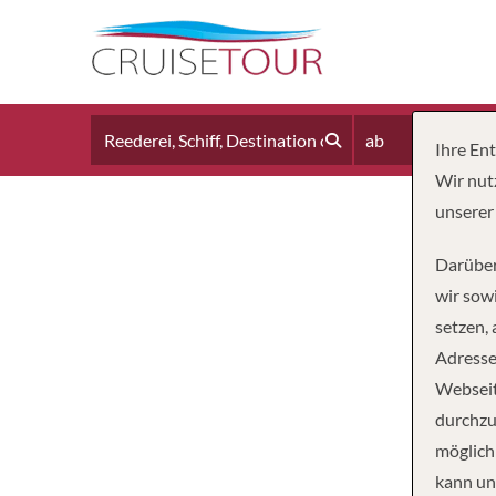
ab
Ihre En
Wir nut
unserer
Darüber
wir sowi
setzen,
Adresse
Webseit
durchzu
möglich
kann un