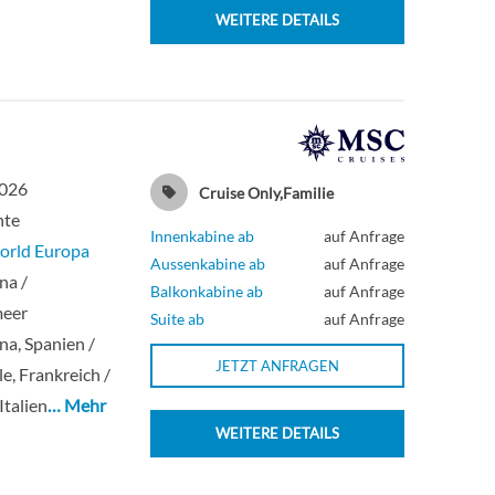
WEITERE DETAILS
2026
Cruise Only,Familie
hte
Innenkabine ab
auf Anfrage
rld Europa
Aussenkabine ab
auf Anfrage
na /
Balkonkabine ab
auf Anfrage
meer
Suite ab
auf Anfrage
na, Spanien /
JETZT ANFRAGEN
le, Frankreich /
Italien
… Mehr
WEITERE DETAILS