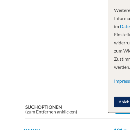
Weitere
Informa
im
Date
Einstel
widerruf
zum Wid
Zustimm
werden,
Impres
Ableh
SUCHOPTIONEN
Reset
(zum Entfernen anklicken)