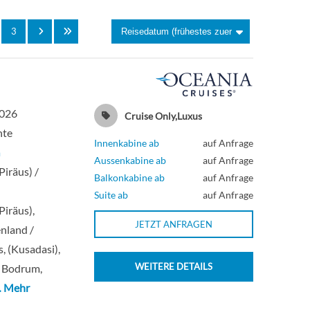
3
2026
Cruise Only,Luxus
hte
Innenkabine ab
auf Anfrage
a
Aussenkabine ab
auf Anfrage
Piräus) /
Balkonkabine ab
auf Anfrage
Suite ab
auf Anfrage
Piräus),
JETZT ANFRAGEN
nland /
, (Kusadasi),
WEITERE DETAILS
/ Bodrum,
 Mehr