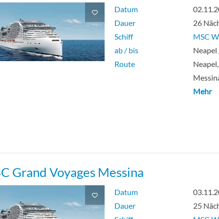
Datum
02.11.
Dauer
26 Näc
Schiff
MSC Wo
ab / bis
Neapel 
Route
Neapel, 
Messina
Mehr
 Grand Voyages Messina
Datum
03.11.
Dauer
25 Näc