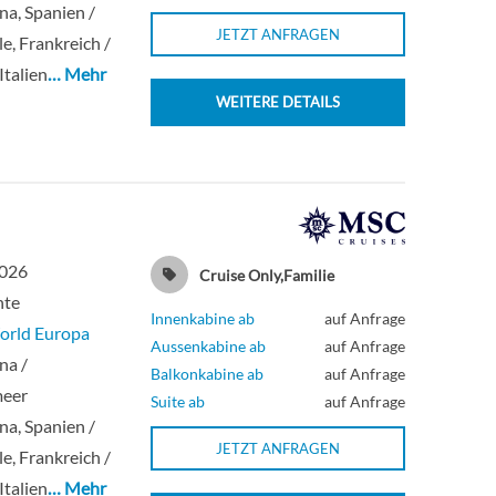
na, Spanien /
JETZT ANFRAGEN
le, Frankreich /
Italien
… Mehr
WEITERE DETAILS
2026
Cruise Only,Familie
hte
Innenkabine ab
auf Anfrage
rld Europa
Aussenkabine ab
auf Anfrage
na /
Balkonkabine ab
auf Anfrage
meer
Suite ab
auf Anfrage
na, Spanien /
JETZT ANFRAGEN
le, Frankreich /
Italien
… Mehr