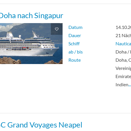
Doha nach Singapur
Datum
14.10.
Dauer
21 Näc
Schiff
Nautic
ab / bis
Doha /
Route
Doha, Q
Vereini
Emirate
Indien
 Grand Voyages Neapel