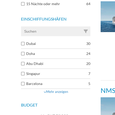
15 Nächte oder mehr
64
EINSCHIFFUNGSHÄFEN
Dubai
30
Doha
24
Abu Dhabi
20
Singapur
7
Barcelona
5
NMSC
Mehr anzeigen
BUDGET