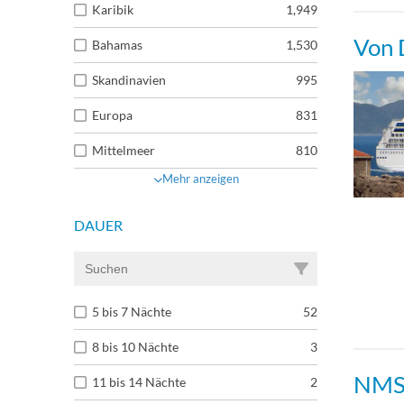
Karibik
1,949
Von 
Bahamas
1,530
Skandinavien
995
Europa
831
Mittelmeer
810
Mehr anzeigen
DAUER
5 bis 7 Nächte
52
8 bis 10 Nächte
3
NMSC
11 bis 14 Nächte
2