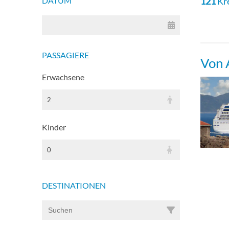
DATUM
121
Kr
PASSAGIERE
Von 
Erwachsene
2
Kinder
0
DESTINATIONEN