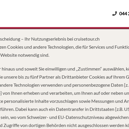
044 
Erwachsene
Kinder
Dauer
tscheidung – Ihr Nutzungserlebnis bei cruisetour.ch
zen Cookies und andere Technologien, die für Services und Funkti
 Website notwendig sind.
Dubai & Emirate
 hinaus und soweit Sie einwilligen und „Zustimmen“ auswählen, 
e unsere bis zu fünf Partner als Drittanbieter Cookies auf Ihrem 
 andere Technologien verwenden und personenbezogene Daten [z. 
] von Ihnen erheben und verarbeiten, um Ihnen auf oder neben u
e personalisierte Inhalte vorzuschlagen sowie Messungen und A
führen. Dabei kann auch ein Datentransfer in Drittstaaten [z.B. U
 sein, wo vom Schweizer- und EU-Datenschutzniveau abgewiche
d Zugriffe von dortigen Behörden nicht ausgeschlossen werden k