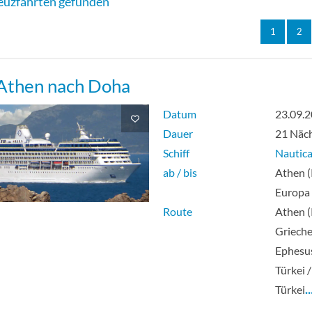
euzfahrten gefunden
1
2
Athen nach Doha
Datum
23.09.
Dauer
21 Näc
Schiff
Nautic
ab / bis
Athen (
Europa
Route
Athen (
Grieche
Ephesus
Türkei 
Türkei
…