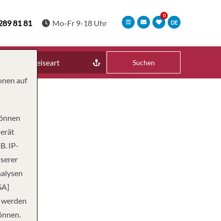
289 81 81
Mo-Fr 9-18 Uhr
DE
Reiseart
Suchen
onen auf
können
Gerät
B. IP-
nserer
nalysen
SA]
n werden
önnen.