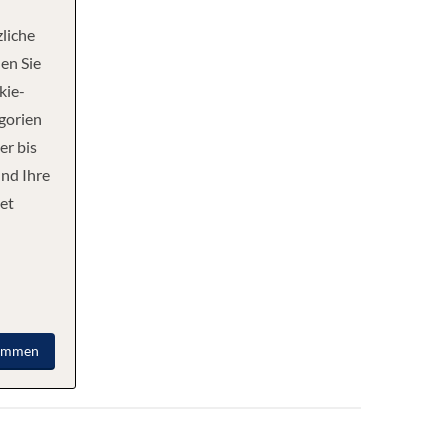
liche
en Sie
kie-
egorien
er bis
und Ihre
et
immen