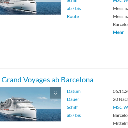
Schiff
MSC Wo
ab / bis
Messina
Route
Messina
Barcelo
Mehr
Grand Voyages ab Barcelona
Datum
06.11.
Dauer
20 Näc
Schiff
MSC Wo
ab / bis
Barcelo
Mittel