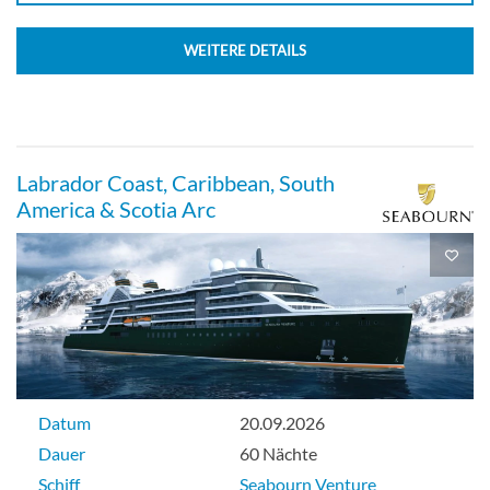
WEITERE DETAILS
Labrador Coast, Caribbean, South
America & Scotia Arc
Datum
20.09.2026
Dauer
60 Nächte
Schiff
Seabourn Venture