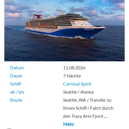
Datum
11.08.2026
Dauer
7 Nächte
Schiff
Carnival Spirit
ab / bis
Seattle / Alaska
Route
Seattle, WA / Transfer zu
Ihrem Schiff / Fahrt durch
den Tracy Arm Fjord
…
Mehr