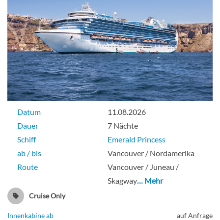
Datum
11.08.2026
Dauer
7 Nächte
Schiff
Emerald Princess
ab / bis
Vancouver / Nordamerika
Route
Vancouver / Juneau /
Skagway
… Mehr
Cruise Only
Innenkabine ab
auf Anfrage