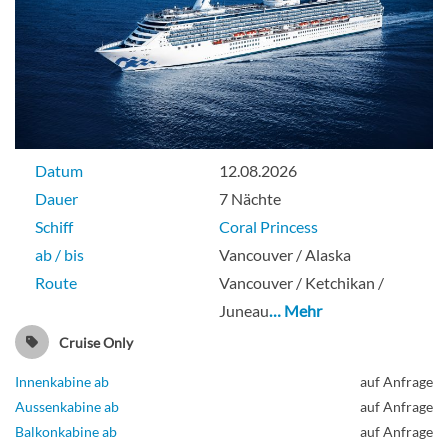
Datum
12.08.2026
Dauer
7 Nächte
Schiff
Coral Princess
ab / bis
Vancouver / Alaska
Route
Vancouver / Ketchikan /
Juneau
… Mehr
Cruise Only
Innenkabine ab
auf Anfrage
Aussenkabine ab
auf Anfrage
Balkonkabine ab
auf Anfrage