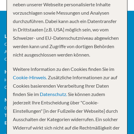
neben unserer Webseite personalisierte Inhalte
vorzuschlagen sowie Messungen und Analysen
durchzuführen. Dabei kann auch ein Datentransfer
in Drittstaaten [z.B. USA] möglich sein, wo vom
LADENLOKAL
Schweizer- und EU-Datenschutzniveau abgewichen
Cruisetour AG
werden kann und Zugriffe von dortigen Behörden
Augustinergasse 17
nicht ausgeschlossen werden können.
CH-8001 Zürich
Weitere Information zu den Cookies finden Sie im
HAUPTSITZ
Cookie-Hinweis.
Zusätzliche Informationen zur auf
Hagenholzstrasse 60
Cookies basierenden Verarbeitung Ihrer Daten
CH-8050 Zürich
finden Sie im
Datenschutz.
Sie können zudem
MONTAG BIS FREITAG
jederzeit Ihre Entscheidung über "Cookie-
09:00 – 18:00 Uhr
Einstellungen" [in der Fußzeile der Webseite] durch
TELEFON
+41 (0)44 289 81 81
Ausschalten der Kategorien widerrufen. Ein solcher
E-MAIL
info@cruisetour.ch
Widerruf wirkt sich nicht auf die Rechtmäßigkeit der