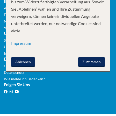
INFORMATIONEN
bis zum Widerruf erfolgten Verarbeitung aus. Soweit
AGB
Sie „Ablehnen“ wählen und Ihre Zustimmung
FAQ
verweigern, können keine individuellen Angebote
NEWSLETTER
unterbreitet werden, nur notwendige Cookies sind
VISABESCHAFFUNG
aktiv.
UNTERNEHMEN
Stellen
Impressum
Unser Team
Impressum
DATENSCHUTZ
Ablehnen
Zustimmen
Cookie Hinweis
Datenschutz
Wie melde ich Bedenken?
Folgen Sie Uns