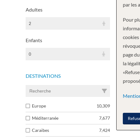
par les 
Adultes
Pour plu
2
informa
cookies
Enfants
révoque
page du 
0
la légal
«Refuser
DESTINATIONS
proposée
Mention
Europe
10,309
Méditerranée
7,677
Refus
Caraïbes
7,424