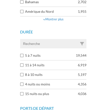
Bahamas
2,702
Amérique du Nord
1,955
Montrer plus
DURÉE
5 à 7 nuits
19,544
11 à 14 nuits
6,919
8 à 10 nuits
5,197
4 nuits ou moins
4,356
15 nuits ou plus
4,036
PORTS DE DÉPART