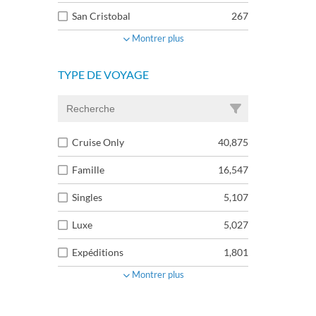
San Cristobal
267
Montrer plus
TYPE DE VOYAGE
Cruise Only
40,875
Famille
16,547
Singles
5,107
Luxe
5,027
Expéditions
1,801
Montrer plus