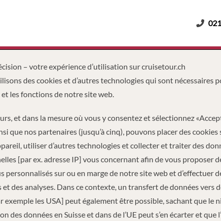
021
Adultes
Enfants
Durée
cision – votre expérience d’utilisation sur cruisetour.ch
lisons des cookies et d’autres technologies qui sont nécessaires p
ialiser
2 Adultes
Msc Preziosa
Forfaits Croisières
 et les fonctions de notre site web.
eurs, et dans la mesure où vous y consentez et sélectionnez «Accep
ières trouvées
nsi que nos partenaires (jusqu’à cinq), pouvons placer des cookies 
pareil, utiliser d’autres technologies et collecter et traiter des do
lles [par ex. adresse IP] vous concernant afin de vous proposer d
 personnalisés sur ou en marge de notre site web et d’effectuer d
 et des analyses. Dans ce contexte, un transfert de données vers 
ar exemple les USA] peut également être possible, sachant que le 
on des données en Suisse et dans de l’UE peut s’en écarter et que l