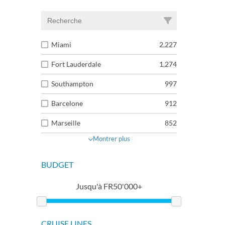
Miami
2,227
Fort Lauderdale
1,274
Southampton
997
Barcelone
912
Marseille
852
Montrer plus
BUDGET
Jusqu'à
FR
50'000+
CRUISE LINES