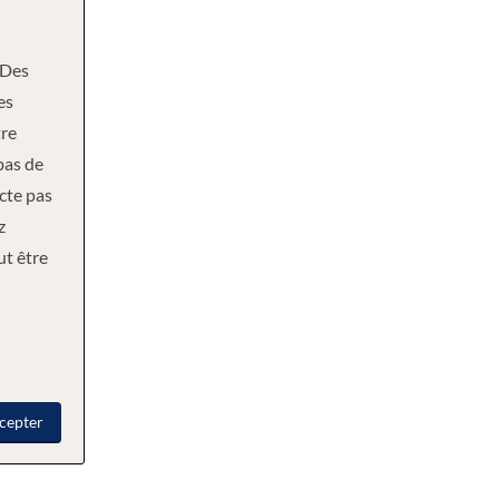
Des
es
re
bas de
ecte pas
z
ut être
cepter