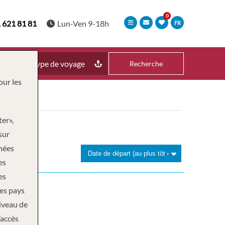
 621 81 81
Lun-Ven 9-18h
FR
Type de voyage
Recherche
our les
ter»,
sur
nnées
es
es
des pays
niveau de
’accès