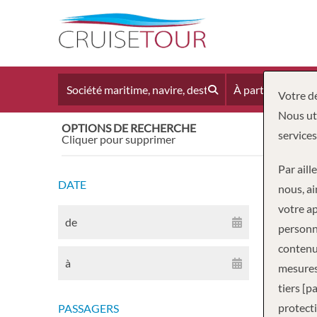
À partir du
Votre dé
Nous uti
OPTIONS DE RECHERCHE
Réinit
services
Cliquer pour supprimer
Par aill
DATE
0
Crois
nous, ai
votre ap
de
personne
contenus
à
mesures
tiers [p
protecti
PASSAGERS