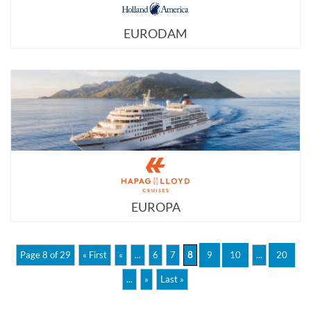
EURODAM
EUROPA
Page 8 of 29
« First
«
...
6
7
8
9
10
...
20
...
»
Last »