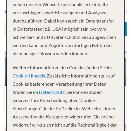
neben unserer Webseite personalisierte Inhalte
A
B
C
D
E
F
G
H
I
J
K
L
M
N
O
P
Q
R
S
T
U
vorzuschlagen sowie Messungen und Analysen
durchzuführen. Dabei kann auch ein Datentransfer
in Drittstaaten [z.B. USA] möglich sein, wo vom
SUCHEN
Schweizer- und EU-Datenschutzniveau abgewichen
werden kann und Zugriffe von dortigen Behörden
nicht ausgeschlossen werden können.
Weitere Information zu den Cookies finden Sie im
Cookie-Hinweis.
Zusätzliche Informationen zur auf
Cookies basierenden Verarbeitung Ihrer Daten
finden Sie im
Datenschutz.
Sie können zudem
jederzeit Ihre Entscheidung über "Cookie-
DISNEY FANTASY
Einstellungen" [in der Fußzeile der Webseite] durch
Ausschalten der Kategorien widerrufen. Ein solcher
Widerruf wirkt sich nicht auf die Rechtmäßigkeit der