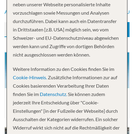
neben unserer Webseite personalisierte Inhalte
A
B
C
D
E
F
G
H
I
J
K
L
M
N
O
P
Q
R
S
T
U
vorzuschlagen sowie Messungen und Analysen
durchzuführen. Dabei kann auch ein Datentransfer
in Drittstaaten [z.B. USA] möglich sein, wo vom
SUCHEN
Schweizer- und EU-Datenschutzniveau abgewichen
werden kann und Zugriffe von dortigen Behörden
nicht ausgeschlossen werden können.
Weitere Information zu den Cookies finden Sie im
Cookie-Hinweis.
Zusätzliche Informationen zur auf
Cookies basierenden Verarbeitung Ihrer Daten
finden Sie im
Datenschutz.
Sie können zudem
jederzeit Ihre Entscheidung über "Cookie-
AIDAMAR
Einstellungen" [in der Fußzeile der Webseite] durch
Ausschalten der Kategorien widerrufen. Ein solcher
Widerruf wirkt sich nicht auf die Rechtmäßigkeit der