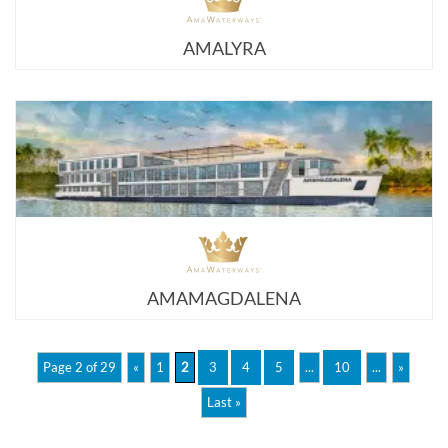
AMALYRA
AMAMAGDALENA
Page 2 of 29
«
1
2
3
4
5
...
10
...
»
Last »